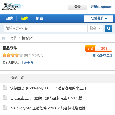
注册[Register]
登录
网站
新帖
帮助
快捷导航
搜索
搜
淘帖
精品软件
精品软件
订阅
208
(共 116 次打分)
向作者推荐主题
索
吾
›
›
专辑创建人：
丨皮卡丘丶
淘帖主题
快捷回复QuickReply 1.0 一个适合客服的小工具
自动点击工具（图片识别与坐标点击）V1.3版
7-zip-crypto 压缩软件 v26.02 加密算法增强版
爱