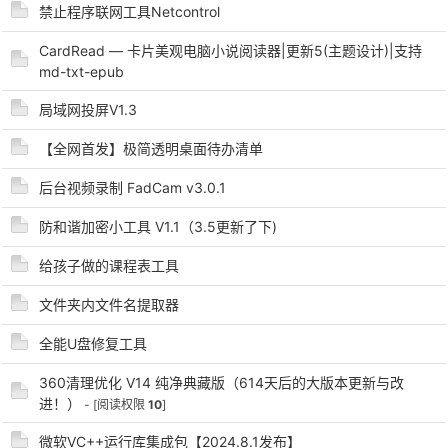
禁止程序联网工具Netcontrol
CardRead — 卡片美观电脑小说阅读器|更新5(主题设计)|支持
md-txt-epub
局域网投屏V1.3
【全网首发】极简透明桌面待办清单
破
后台视频录制 FadCam v3.0.1
防和谐加密小工具 V1.1（3.5更新了下)
给孩子做的课程表工具
文件夹内文件名提取器
全能U盘修复工具
360清理优化 V14 纯净典藏版（614天后的大版本更新与改
解
进！）
- [阅读权限
10
]
微软VC++运行库集成包【2024.8.1发布】