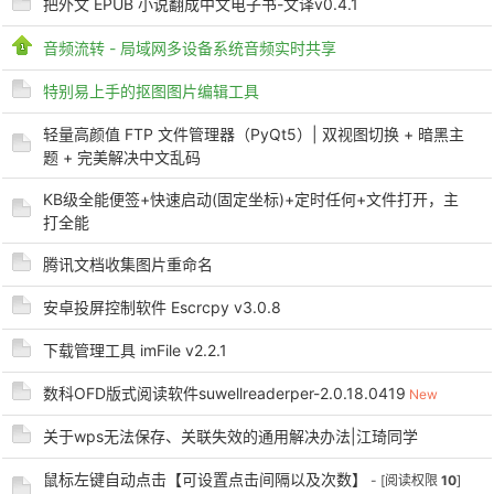
把外文 EPUB 小说翻成中文电子书-文译v0.4.1
音频流转 - 局域网多设备系统音频实时共享
特别易上手的抠图图片编辑工具
po
轻量高颜值 FTP 文件管理器（PyQt5）| 双视图切换 + 暗黑主
题 + 完美解决中文乱码
KB级全能便签+快速启动(固定坐标)+定时任何+文件打开，主
打全能
腾讯文档收集图片重命名
安卓投屏控制软件 Escrcpy v3.0.8
jie.
下载管理工具 imFile v2.2.1
数科OFD版式阅读软件suwellreaderper-2.0.18.0419
New
关于wps无法保存、关联失效的通用解决办法|江琦同学
鼠标左键自动点击【可设置点击间隔以及次数】
- [阅读权限
10
]