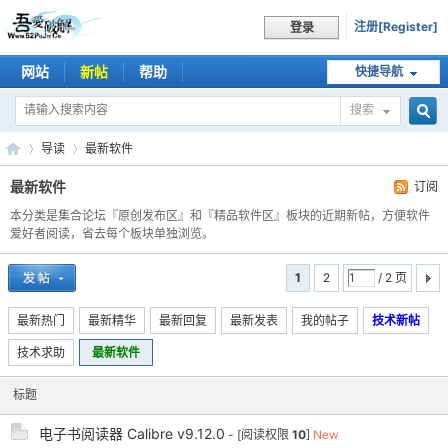
注册[Register]
登录
网站
新帖
帮助
快捷导航
搜索
搜
导读
最新软件
最新软件
订阅
本分类是集合论坛『原创发布区』和『精品软件区』板块的近期新帖，方便软件
索
吾
爱好者阅读，省去每个板块单独浏览。
»
›
1
2
/ 2 页
最新热门
最新精华
最新回复
最新发表
我的帖子
技术新帖
技术求助
最新软件
标题
电子书阅读器 Calibre v9.12.0
爱
- [阅读权限
10
]
New