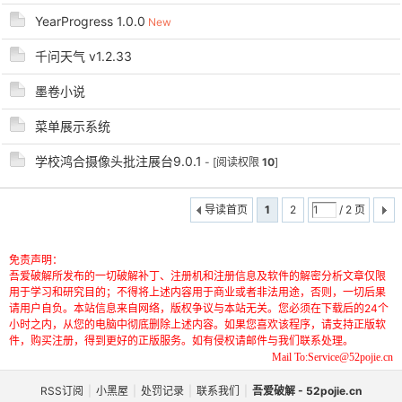
YearProgress 1.0.0
New
千问天气 v1.2.33
墨卷小说
菜单展示系统
学校鸿合摄像头批注展台9.0.1
- [阅读权限
10
]
导读首页
1
2
/ 2 页
免责声明：
吾爱破解所发布的一切破解补丁、注册机和注册信息及软件的解密分析文章仅限
用于学习和研究目的；不得将上述内容用于商业或者非法用途，否则，一切后果
请用户自负。本站信息来自网络，版权争议与本站无关。您必须在下载后的24个
小时之内，从您的电脑中彻底删除上述内容。如果您喜欢该程序，请支持正版软
件，购买注册，得到更好的正版服务。如有侵权请邮件与我们联系处理。
Mail To:Service@52pojie.cn
RSS订阅
|
小黑屋
|
处罚记录
|
联系我们
|
吾爱破解 - 52pojie.cn