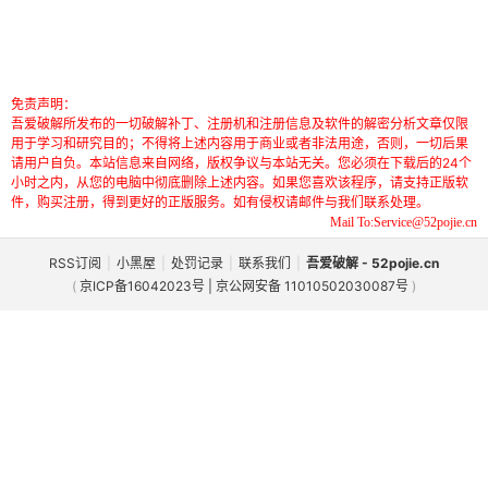
免责声明：
吾爱破解所发布的一切破解补丁、注册机和注册信息及软件的解密分析文章仅限
用于学习和研究目的；不得将上述内容用于商业或者非法用途，否则，一切后果
请用户自负。本站信息来自网络，版权争议与本站无关。您必须在下载后的24个
小时之内，从您的电脑中彻底删除上述内容。如果您喜欢该程序，请支持正版软
件，购买注册，得到更好的正版服务。如有侵权请邮件与我们联系处理。
Mail To:Service@52pojie.cn
RSS订阅
|
小黑屋
|
处罚记录
|
联系我们
|
吾爱破解 - 52pojie.cn
(
京ICP备16042023号 | 京公网安备 11010502030087号
)