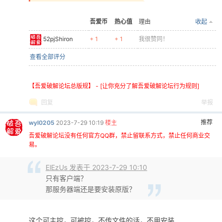
吾爱币
热心值
理由
收起
52pjShiron
+ 1
+ 1
我很赞同！
查看全部评分
【吾爱破解论坛总版规】 - [让你充分了解吾爱破解论坛行为规则]
回复
举报
推荐
wyl0205
2023-7-29 10:19
楼主
吾爱破解论坛没有任何官方QQ群，禁止留联系方式，禁止任何商业交
易。
ElEzUs 发表于 2023-7-29 10:10
只有客户端？
那服务器端还是要安装原版？
这个可主控，可被控，不传文件的话，不用安装