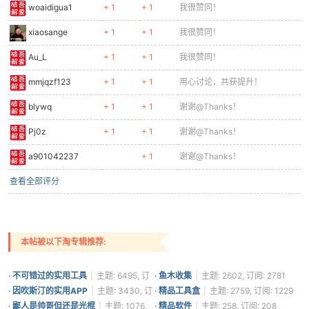
woaidigua1
+ 1
+ 1
我很赞同！
xiaosange
+ 1
+ 1
我很赞同！
Au_L
+ 1
+ 1
我很赞同！
mmjqzf123
+ 1
+ 1
用心讨论，共获提升！
blywq
+ 1
+ 1
谢谢@Thanks！
Pj0z
+ 1
+ 1
谢谢@Thanks！
a901042237
+ 1
谢谢@Thanks！
查看全部评分
本帖被以下淘专辑推荐:
·
不可错过的实用工具
|
主题: 6495, 订
·
鱼木收集
|
主题: 2602, 订阅: 2781
阅: 3705
·
因吹斯汀的实用APP
|
主题: 3430, 订
·
精品工具盒
|
主题: 2759, 订阅: 1229
阅: 1361
·
鄙人是帅哥但还是光棍
|
主题: 1076,
·
精品软件
|
主题: 258, 订阅: 208