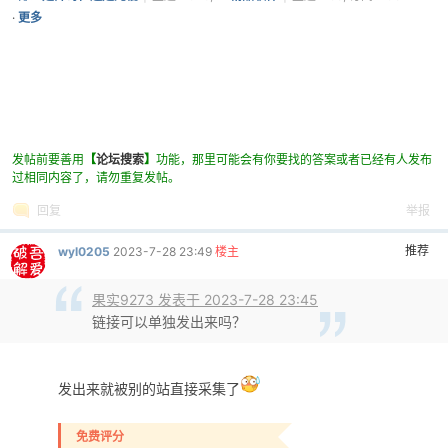
订阅: 285
·
更多
发帖前要善用
【
论坛搜索
】
功能，那里可能会有你要找的答案或者已经有人发布
过相同内容了，请勿重复发帖。
回复
举报
推荐
wyl0205
2023-7-28 23:49
楼主
果实9273 发表于 2023-7-28 23:45
链接可以单独发出来吗？
发出来就被别的站直接采集了
免费评分