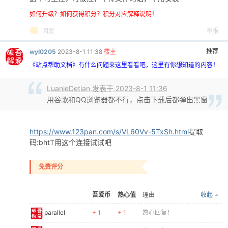
如何升级？如何获得积分？积分对应解释说明！
回复
举报
推荐
wyl0205
2023-8-1 11:38
楼主
《站点帮助文档》有什么问题来这里看看吧，这里有你想知道的内容！
LuanleDetian 发表于 2023-8-1 11:36
用谷歌和QQ浏览器都不行，点击下载后都弹出黑窗
https://www.123pan.com/s/VL60Vv-5TxSh.html
提取
码:bhtT用这个连接试试吧
免费评分
吾爱币
热心值
理由
收起
parallel
+ 1
+ 1
热心回复！