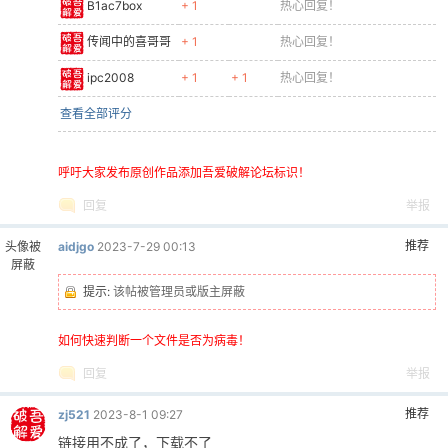
B1ac7box
+ 1
热心回复！
传闻中的喜哥哥
+ 1
热心回复！
ipc2008
+ 1
+ 1
热心回复！
查看全部评分
呼吁大家发布原创作品添加吾爱破解论坛标识！
回复
举报
推荐
头像被
aidjgo
2023-7-29 00:13
屏蔽
提示:
该帖被管理员或版主屏蔽
如何快速判断一个文件是否为病毒！
回复
举报
推荐
zj521
2023-8-1 09:27
链接用不成了，下载不了