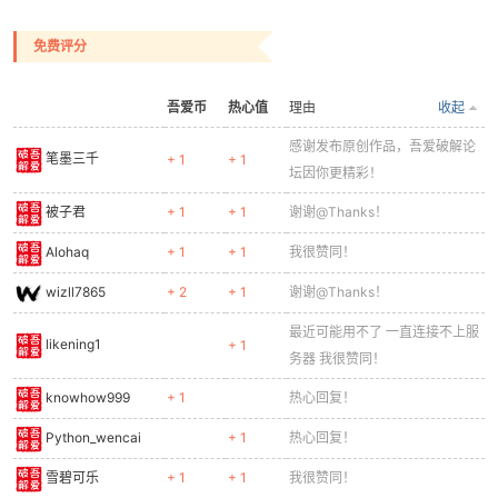
cn
免费评分
吾爱币
热心值
理由
收起
感谢发布原创作品，吾爱破解论
笔墨三千
+ 1
+ 1
坛因你更精彩！
被子君
+ 1
+ 1
谢谢@Thanks！
Alohaq
+ 1
+ 1
我很赞同！
wizll7865
+ 2
+ 1
谢谢@Thanks！
最近可能用不了 一直连接不上服
likening1
+ 1
务器 我很赞同！
knowhow999
+ 1
热心回复！
Python_wencai
+ 1
热心回复！
雪碧可乐
+ 1
+ 1
我很赞同！