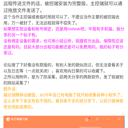
远程传送文件的话，被控端安装为完整版，主控端就可以通
过拖放文件发送了。
这个当作主控端或者临时用就可以了，不建议当作主要的被控端去
用，万一被封了，无法远程就得不偿失了。
如果想实现设备和帐号绑定，还是用todesk吧，毕竟有手机端，我分
享的另一个帖子有。
没有绑定设备的需求，也可用小锐云桥，锐捷官方出品，保障性应该
还是有的。目前大部分远程功能都还是可以免费用的。我的帖子有分
享过。
破
论坛搜了下好像没有原版的，有别人发的貌似改过，但无法查看关于
以及日志等（一点就关闭），喜欢用向日葵的可以收藏下。
之所以用附件，是为了防采集，前两天分享的两款软件，发了就被别
的网站采集了！
题外话：
最近倒腾移动硬盘，从06年自己有电脑了就开始收集各种小软件了，
这么多年下来总有些不错的。看到差不多的就分享下，以前只做神兽
党也怪脸皮厚的。
解