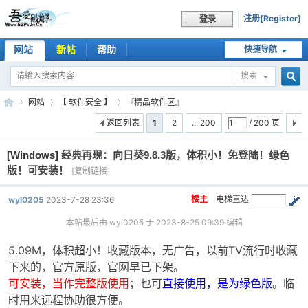
注册[Register]
登录
网站
新帖
帮助
快捷导航
搜索
搜
网站
【 软件安全 】
『精品软件区』
返回列表
1
2
... 200
/ 200 页
[Windows]
经典再现：向日葵9.8.3版，体积小！免登陆！绿色
索
吾
»
›
›
版！可安装！
[复制链接]
楼主
电梯直达
wyl0205
2023-7-28 23:36
本帖最后由 wyl0205 于 2023-8-25 09:39 编辑
5.09M，体积超小！收藏版本，无广告，以前TV流行时收藏
下来的，官方原版，官网早已下架。
可安装，当作完整版使用
；也可
直接使用，是为绿色版
。临
爱
时用来远程协助很方便。