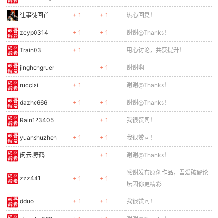
往事徒回首
+ 1
+ 1
热心回复！
zcyp0314
+ 1
+ 1
谢谢@Thanks！
Train03
+ 1
用心讨论，共获提升！
jinghongruer
+ 1
谢谢啊
rucclai
+ 1
谢谢@Thanks！
dazhe666
+ 1
+ 1
谢谢@Thanks！
Rain123405
+ 1
我很赞同！
yuanshuzhen
+ 1
+ 1
我很赞同！
闲云.野鹤
+ 1
谢谢@Thanks！
感谢发布原创作品，吾爱破解论
zzz441
+ 1
+ 1
坛因你更精彩！
dduo
+ 1
+ 1
我很赞同！