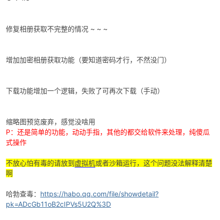
修复相册获取不完整的情况 ~ ~ ~
增加加密相册获取功能（要知道密码才行，不然没门）
下载功能增加一个逻辑，失败了可再次下载（手动）
破
缩略图预览废弃，感觉没啥用
P：还是简单的功能，动动手指，其他的都交给软件来处理，纯傻瓜
式操作
不放心怕有毒的请放到
虚拟机
或者沙箱运行，这个问题没法解释清楚
啊
解
哈勃查毒：
https://habo.qq.com/file/showdetail?
pk=ADcGb11oB2cIPVs5U2Q%3D