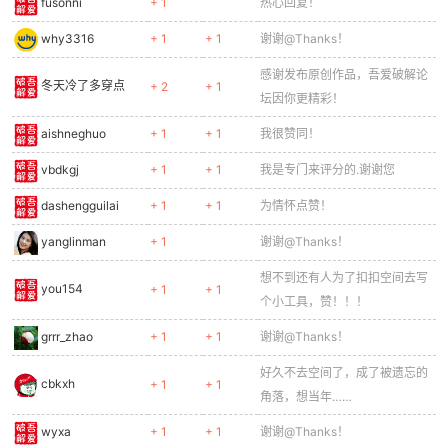
fusonni
+ 1
热心回复！
why3316
+ 1
+ 1
谢谢@Thanks！
感谢发布原创作品，吾爱破解论
冬天冷了多穿点
+ 2
+ 1
坛因你更精彩！
aishneghuo
+ 1
+ 1
我很赞同！
vbdkgj
+ 1
+ 1
我是专门来评分的.谢谢您
dashengguilai
+ 1
+ 1
为情怀点赞！
yanglinman
+ 1
谢谢@Thanks！
想不到还有人为了扣扣空间去写
you154
+ 1
+ 1
个小工具，赞！！！
grrr_zhao
+ 1
+ 1
谢谢@Thanks！
好久不去空间了，成了被遗忘的
cbkxh
+ 1
+ 1
角落，想当年……
wyxa
+ 1
+ 1
谢谢@Thanks！