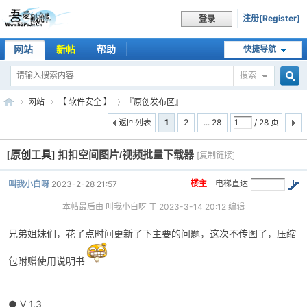
注册[Register]
登录
网站
新帖
帮助
快捷导航
搜索
搜
网站
【 软件安全 】
『原创发布区』
返回列表
1
2
... 28
/ 28 页
[原创工具]
扣扣空间图片/视频批量下载器
索
[复制链接]
吾
»
›
›
楼主
电梯直达
叫我小白呀
2023-2-28 21:57
本帖最后由 叫我小白呀 于 2023-3-14 20:12 编辑
兄弟姐妹们，花了点时间更新了下主要的问题，这次不传图了，压缩
包附赠使用说明书
爱
● V 1.3