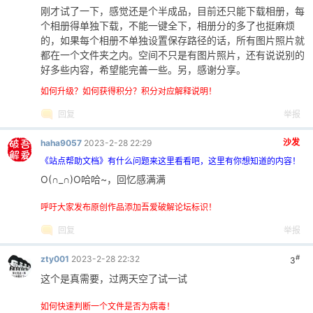
刚才试了一下，感觉还是个半成品，目前还只能下载相册，每
个相册得单独下载，不能一键全下，相册分的多了也挺麻烦
的，如果每个相册不单独设置保存路径的话，所有图片照片就
都在一个文件夹之内。空间不只是有图片照片，还有说说别的
好多些内容，希望能完善一些。另，感谢分享。
如何升级？如何获得积分？积分对应解释说明！
回复
举报
沙发
haha9057
2023-2-28 22:29
《站点帮助文档》有什么问题来这里看看吧，这里有你想知道的内容！
O(∩_∩)O哈哈~，回忆感满满
呼吁大家发布原创作品添加吾爱破解论坛标识！
回复
举报
#
zty001
2023-2-28 22:32
3
这个是真需要，过两天空了试一试
如何快速判断一个文件是否为病毒！