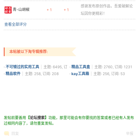
感谢发布原创作品，吾爱破解论
青-山胡椒
+ 1
+ 1
坛因你更精彩！
查看全部评分
本帖被以下淘专辑推荐:
·
不可错过的实用工具
|
主题: 6495, 订
·
精品工具盒
|
主题: 2760, 订阅: 1231
阅: 3707
·
精品软件
|
主题: 258, 订阅: 208
·
kay工具箱
|
主题: 256, 订阅: 53
发帖前要善用
【
论坛搜索
】
功能，那里可能会有你要找的答案或者已经有人发布
过相同内容了，请勿重复发帖。
回复
举报