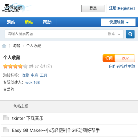
注册[Register]
登录
网站
新帖
帮助
快捷导航
搜索
搜
淘帖
个人收藏
个人收藏
订阅
207
(共 57 次打分)
向作者推荐主题
索
吾
›
›
淘帖标签：
收藏
电商
工具
专辑创建人：
wokl168
喜爱的
淘帖主题
tkinter 下载音乐
Easy Gif Maker--小巧轻便制作GIF动图好帮手
爱