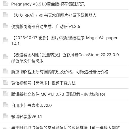
Pregnancy v3.91.0黄金版-怀孕跟踪记录
【友友 RPA】小红书无水印图片批量下载机器人
便携版浏览器自动生成、启动器 v1.3.5
【2023-10-17 更新】图片/视频壁纸程序-Magic Wallpaper
1.4.1
破
【极速看图&图片批量转换】色彩风暴ColorStorm 20.23.0.0
绿色单文件精简版
爬虫-爬X程上所有国内航班及价格，可筛选出最低价格
微信视频号【高清版】视频下载方法
腾讯新社交软件 M8 v1.1.0.73 (测试版)
- [阅读权限
10
]
自用小红书去水印v2.0
解
微博轻享版V6.1.1
半天时间抓取清洗的某AI导航站的网址链接【可一键导入浏览