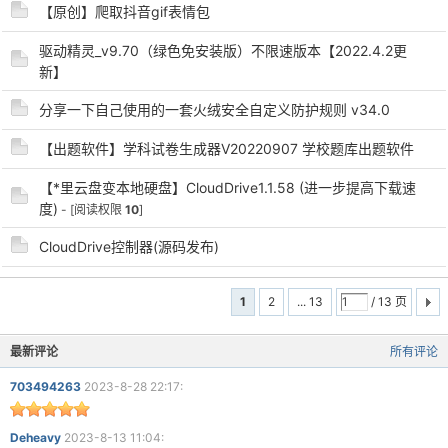
【原创】爬取抖音gif表情包
驱动精灵_v9.70（绿色免安装版）不限速版本【2022.4.2更
新】
分享一下自己使用的一套火绒安全自定义防护规则 v34.0
【出题软件】学科试卷生成器V20220907 学校题库出题软件
【*里云盘变本地硬盘】CloudDrive1.1.58 (进一步提高下载速
度)
- [阅读权限
10
]
CloudDrive控制器(源码发布)
1
2
... 13
/ 13 页
最新评论
所有评论
703494263
2023-8-28 22:17:
Deheavy
2023-8-13 11:04: