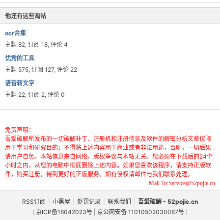
他还有这些淘帖
ocr合集
主题 82, 订阅 18, 评论 4
优秀的工具
主题 575, 订阅 127, 评论 22
语音转文字
主题 22, 订阅 2, 评论 0
免责声明：
吾爱破解所发布的一切破解补丁、注册机和注册信息及软件的解密分析文章仅限
用于学习和研究目的；不得将上述内容用于商业或者非法用途，否则，一切后果
请用户自负。本站信息来自网络，版权争议与本站无关。您必须在下载后的24个
小时之内，从您的电脑中彻底删除上述内容。如果您喜欢该程序，请支持正版软
件，购买注册，得到更好的正版服务。如有侵权请邮件与我们联系处理。
Mail To:Service@52pojie.cn
RSS订阅
|
小黑屋
|
处罚记录
|
联系我们
|
吾爱破解 - 52pojie.cn
(
京ICP备16042023号 | 京公网安备 11010502030087号
)