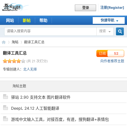
注册[Register]
登录
网站
新帖
帮助
快捷导航
搜索
搜
淘帖
翻译工具汇总
翻译工具汇总
订阅
52
(共 21 次打分)
向作者推荐主题
索
吾
›
›
专辑创建人：
北人无择
淘帖主题
驿站 2.90 支持文本 图片翻译软件
DeepL 24.12 人工智能翻译
游戏中文输入工具，对接百度，有道，搜狗翻译+表情包
爱