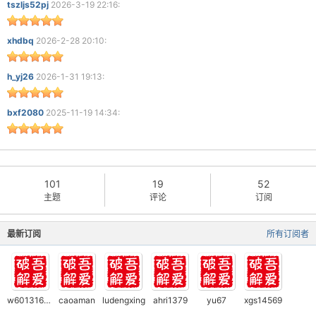
tszljs52pj
2026-3-19 22:16:
xhdbq
2026-2-28 20:10:
h_yj26
2026-1-31 19:13:
bxf2080
2025-11-19 14:34:
101
19
52
主题
评论
订阅
最新订阅
所有订阅者
w601316150
caoaman
ludengxing
ahri1379
yu67
xgs14569