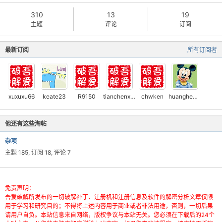
310
13
19
主题
评论
订阅
最新订阅
所有订阅者
xuxuxu66
keate23
R9150
tianchenxinyu
chwken
huanghe302
他还有这些淘帖
杂项
主题 185, 订阅 18, 评论 7
免责声明：
吾爱破解所发布的一切破解补丁、注册机和注册信息及软件的解密分析文章仅限
用于学习和研究目的；不得将上述内容用于商业或者非法用途，否则，一切后果
请用户自负。本站信息来自网络，版权争议与本站无关。您必须在下载后的24个