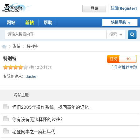
注册[Register]
登录
网站
新帖
帮助
快捷导航
搜索
搜
淘帖
特别特
特别特
订阅
19
(共 12 次打分)
向作者推荐主题
索
吾
›
›
专辑创建人：
dushe
淘帖主题
怀旧2005年操作系统，找回童年的记忆。
你有没有无法释怀的过往？
老登网事之--疯狂年代
爱