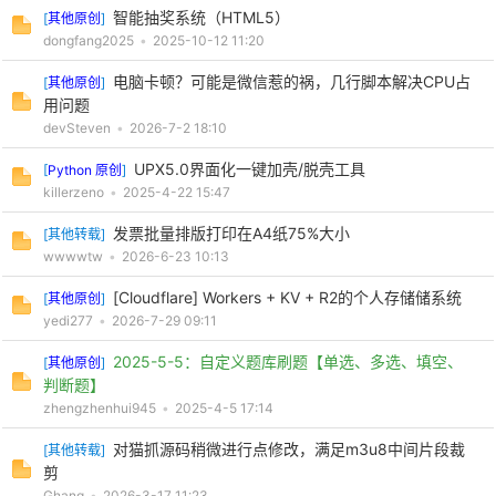
智能抽奖系统（HTML5）
[
其他原创
]
dongfang2025
•
2025-10-12 11:20
电脑卡顿？可能是微信惹的祸，几行脚本解决CPU占
[
其他原创
]
po
用问题
devSteven
•
2026-7-2 18:10
UPX5.0界面化一键加壳/脱壳工具
[
Python 原创
]
killerzeno
•
2025-4-22 15:47
发票批量排版打印在A4纸75%大小
[
其他转载
]
wwwwtw
•
2026-6-23 10:13
[Cloudflare] Workers + KV + R2的个人存储储系统
[
其他原创
]
jie.
yedi277
•
2026-7-29 09:11
2025-5-5：自定义题库刷题【单选、多选、填空、
[
其他原创
]
判断题】
zhengzhenhui945
•
2025-4-5 17:14
对猫抓源码稍微进行点修改，满足m3u8中间片段裁
[
其他转载
]
剪
Ghang
•
2026-3-17 11:23