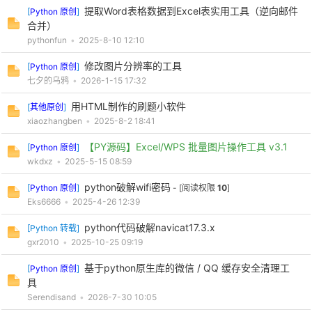
提取Word表格数据到Excel表实用工具（逆向邮件
[
Python 原创
]
合并）
pythonfun
•
2025-8-10 12:10
修改图片分辨率的工具
[
Python 原创
]
七夕的乌鸦
•
2026-1-15 17:32
-
用HTML制作的刷题小软件
[
其他原创
]
xiaozhangben
•
2025-8-2 18:41
【PY源码】Excel/WPS 批量图片操作工具 v3.1
[
Python 原创
]
wkdxz
•
2025-5-15 08:59
python破解wifi密码
[
Python 原创
]
- [阅读权限
10
]
Eks6666
•
2025-4-26 12:39
python代码破解navicat17.3.x
[
Python 转载
]
52
gxr2010
•
2025-10-25 09:19
基于python原生库的微信 / QQ 缓存安全清理工
[
Python 原创
]
具
Serendisand
•
2026-7-30 10:05