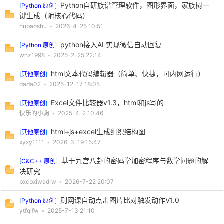
Python自研族谱管理软件，图形界面，家族树一
[
Python 原创
]
键生成（附核心代码）
hubaoshu
•
2026-4-25 10:51
python接入AI 实现微信自动回复
[
Python 原创
]
whz1998
•
2025-2-25 22:14
html文本代码编辑器（简单、快捷，可内网运行）
[
其他原创
]
dada02
•
2025-12-17 18:05
Excel文件比较器v1.3，html和js写的
[
其他原创
]
快乐的小驹
•
2025-4-2 10:46
html+js+excel生成组织结构图
[
其他原创
]
xyxy1111
•
2026-3-19 15:47
基于九宫八卦的密码学加密程序与数学问题的解
[
C&C++ 原创
]
决研究
bxcbxiwadrw
•
2026-7-22 20:07
刷网课自动点击图片比对触发动作V1.0
[
Python 原创
]
ytfqifw
•
2025-7-13 21:10