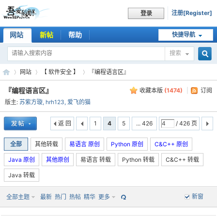
注册[Register]
登录
网站
新帖
帮助
快捷导航
搜索
搜
网站
【 软件安全 】
『编程语言区』
『编程语言区』
收藏本版
(
1474
)
|
订阅
版主:
苏紫方璇
,
hrh123
,
爱飞的猫
索
吾
»
›
›
返 回
1
4
5
... 426
/ 426 页
全部
其他转载
易语言 原创
Python 原创
C&C++ 原创
Java 原创
其他原创
易语言 转载
Python 转载
C&C++ 转载
Java 转载
新窗
全部主题
最新
热门
热帖
精华
更多
爱