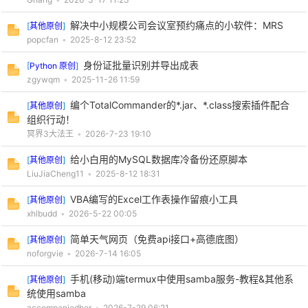
解决中小规模公司会议室预约痛点的小软件：MRS
[
其他原创
]
cn
popcfan
•
2025-8-12 23:52
身份证批量识别并导出成表
[
Python 原创
]
zgywqm
•
2025-11-26 11:59
编个TotalCommander的*.jar、*.class搜索插件配合
[
其他原创
]
组织行动！
冥界3大法王
•
2026-7-23 19:10
给小白用的MySQL数据库冷备份还原脚本
[
其他原创
]
LiuJiaCheng11
•
2025-8-12 18:31
VBA编写的Excel工作表操作留痕小工具
[
其他原创
]
xhlbudd
•
2026-5-22 00:05
简单天气网页（免费api接口+高德底图）
[
其他原创
]
noforgvie
•
2026-7-14 16:05
手机(移动)端termux中使用samba服务-教程&其他系
[
其他原创
]
统使用samba
accompaniedher
•
2026-7-29 06:21