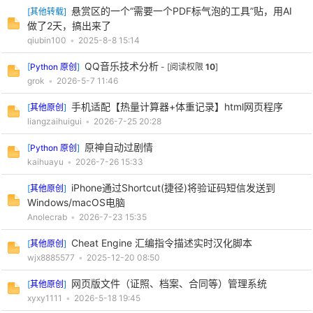
悬赏区的一个“需要一个PDF标气泡的工具”贴，用AI
[
其他转载
]
做了2天，搞出来了
qiubin100
•
2025-8-8 15:14
QQ音乐技术分析
[
Python 原创
]
- [阅读权限
10
]
grok
•
2026-5-7 11:46
手机适配【热量计算器+体重记录】html网页程序
[
其他原创
]
liangzaihuigui
•
2026-7-25 20:28
破
原神自动过剧情
[
Python 原创
]
kaihuayu
•
2026-7-26 15:33
iPhone通过Shortcut(捷径)将验证码短信发送到
[
其他原创
]
Windows/macOS电脑
Anolecrab
•
2026-7-23 15:35
Cheat Engine 汇编指令描述实时汉化脚本
[
其他原创
]
wjx8885577
•
2025-12-20 08:50
解
网页版文件（证照、档案、合同等）管理系统
[
其他原创
]
xyxy1111
•
2026-5-18 19:45