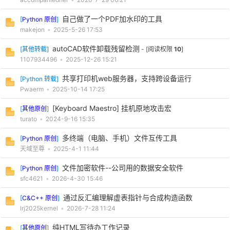
自己做了一个PDF加水印的工具
[
Python 原创
]
makejon
•
2025-5-26 17:53
autoCAD软件卸载残留检测
[
其他转载
]
- [阅读权限
10
]
1107934496
•
2025-12-26 15:21
共享打印机web服务器，支持跨设备运行
[
Python 转载
]
Pwaerm
•
2025-10-14 17:25
[Keyboard Maestro] 挂机原地攻击宏
[
其他原创
]
turato
•
2024-9-16 15:35
多终端（电脑、手机）文件互传工具
[
Python 原创
]
天域至尊
•
2025-4-1 11:44
文件加密软件--公司用的数据安全软件
[
Python 原创
]
sfc4621
•
2026-4-30 15:46
通过反汇编理解虚表指针与合成构造函数
[
C&C++ 原创
]
lrj2025kernel
•
2026-7-28 11:24
纯HTML写待办工作记录
[
其他原创
]