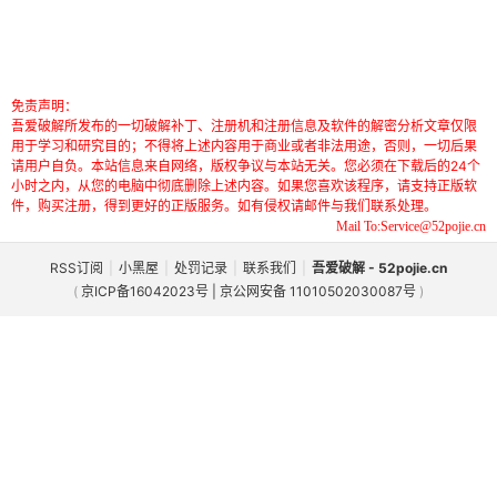
免责声明：
吾爱破解所发布的一切破解补丁、注册机和注册信息及软件的解密分析文章仅限
用于学习和研究目的；不得将上述内容用于商业或者非法用途，否则，一切后果
请用户自负。本站信息来自网络，版权争议与本站无关。您必须在下载后的24个
小时之内，从您的电脑中彻底删除上述内容。如果您喜欢该程序，请支持正版软
件，购买注册，得到更好的正版服务。如有侵权请邮件与我们联系处理。
Mail To:Service@52pojie.cn
RSS订阅
|
小黑屋
|
处罚记录
|
联系我们
|
吾爱破解 - 52pojie.cn
(
京ICP备16042023号 | 京公网安备 11010502030087号
)