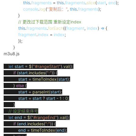
this
.
fragments
=
this
.
fragments
.
slice
(
start
,
end
);
console
.
log
(
"复制后："
,
this
.
fragments
);
cn
}
// 更改过下载范围 重新设定index
this
.
fragments
.
forEach
((
fragment
,
index
)
=>
{
fragment
.
index
=
index
;
});
}
m3u8.js
let
start
=
$
(
"#rangeStart"
).
val
();
if
(
start
.
includes
(
":"
)) {
start
=
timeToIndex
(
start
);
}
else
{
start
=
parseInt
(
start
);
start
=
start
?
start
-
1
:
0
;
}
// 设定结束序号
let
end
=
$
(
"#rangeEnd"
).
val
();
if
(
end
.
includes
(
":"
)) {
end
=
timeToIndex
(
end
);