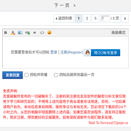
下一页 »
返回列表
1
2
5
/ 5 页
高级模式
您需要登录后才可以回帖
登录
|
注册[Register]
回帖并转播
回帖后跳转到最后一页
发表回复
免责声明：
吾爱破解所发布的一切破解补丁、注册机和注册信息及软件的解密分析文章仅限
用于学习和研究目的；不得将上述内容用于商业或者非法用途，否则，一切后果
请用户自负。本站信息来自网络，版权争议与本站无关。您必须在下载后的24个
小时之内，从您的电脑中彻底删除上述内容。如果您喜欢该程序，请支持正版软
件，购买注册，得到更好的正版服务。如有侵权请邮件与我们联系处理。
Mail To:Service@52pojie.cn