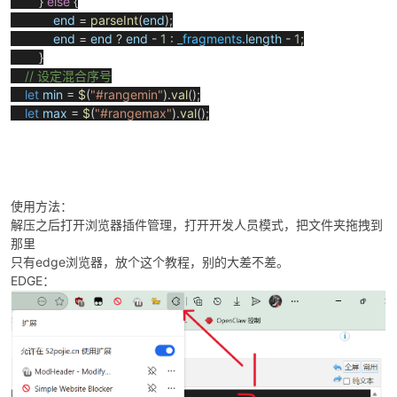
}
else
{
end
=
parseInt
(
end
);
end
=
end
?
end
-
1
:
_fragments
.
length
-
1
;
}
// 设定混合序号
let
min
=
$
(
"#rangemin"
).
val
();
let
max
=
$
(
"#rangemax"
).
val
();
使用方法：
解压之后打开浏览器插件管理，打开开发人员模式，把文件夹拖拽到
那里
只有edge浏览器，放个这个教程，别的大差不差。
EDGE：