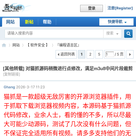
注册[Register]
登录
网站
新帖
帮助
快捷导航
搜索
搜
网站
【 软件安全 】
『编程语言区』
返回列表
1
2
5
/ 5 页
[其他转载]
对猫抓源码稍微进行点修改，满足m3u8中间片段裁剪
索
吾
»
›
›
[复制链接]
Ghang
2026-3-17 11:23
猫抓是一款超级无敌厉害的开源浏览器插件，用
于抓取下载浏览器视频内容，本源码基于猫抓源
代码修改，业余人士，看的懂的不多，所以尽最
大可能少动源码，测试了几次没有什么问题，但
爱
不保证完全适用所有视频。
请多多支持他们的无