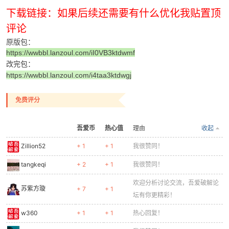
下载链接：如果后续还需要有什么优化我贴置顶
评论
原版包：
https://wwbbl.lanzoul.com/iI0VB3ktdwmf
改完包：
https://wwbbl.lanzoul.com/i4taa3ktdwgj
免费评分
吾爱币
热心值
理由
收起
Zillion52
+ 1
+ 1
我很赞同！
tangkeqi
+ 2
+ 1
我很赞同！
欢迎分析讨论交流，吾爱破解论
苏紫方璇
+ 7
+ 1
坛有你更精彩！
w360
+ 1
+ 1
热心回复！