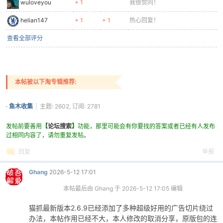
wuloveyou
+ 1
我很赞同！
helian147
+ 1
+ 1
热心回复！
查看全部评分
本帖被以下淘专辑推荐:
·
鱼木收集
|
主题: 2602, 订阅: 2781
发帖前要善用
【
论坛搜索
】
功能，那里可能会有你要找的答案或者已经有人发布
过相同内容了，请勿重复发帖。
回复
举报
Ghang
2026-5-12 17:01
本帖最后由 Ghang 于 2026-5-12 17:05 编辑
猫抓最新版本2.6.9已经添加了多种超级好用的广告切片绕过
办法，本帖作用已经不大，本人修改的取消分享，原版包的连