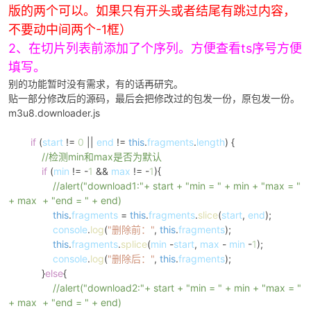
版的两个可以。如果只有开头或者结尾有跳过内容，
不要动中间两个-1框）
2、在切片列表前添加了个序列。方便查看ts序号方便
po
填写。
别的功能暂时没有需求，有的话再研究。
贴一部分修改后的源码，最后会把修改过的包发一份，原包发一份。
m3u8.downloader.js
if
(
start
!=
0
||
end
!=
this
.
fragments
.
length
) {
//检测min和max是否为默认
if
(
min
!= -
1
&&
max
!= -
1
){
//alert("download1:"+ start + "min = " + min + "max = "
+ max + "end = " + end)
jie.
this
.
fragments
=
this
.
fragments
.
slice
(
start
,
end
);
console
.
log
(
"删除前："
,
this
.
fragments
);
this
.
fragments
.
splice
(
min
-
start
,
max
-
min
-
1
);
console
.
log
(
"删除后："
,
this
.
fragments
);
}
else
{
//alert("download2:"+ start + "min = " + min + "max = "
+ max + "end = " + end)