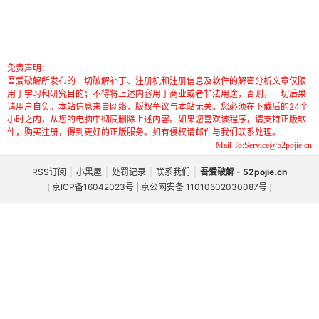
免责声明：
吾爱破解所发布的一切破解补丁、注册机和注册信息及软件的解密分析文章仅限
用于学习和研究目的；不得将上述内容用于商业或者非法用途，否则，一切后果
请用户自负。本站信息来自网络，版权争议与本站无关。您必须在下载后的24个
小时之内，从您的电脑中彻底删除上述内容。如果您喜欢该程序，请支持正版软
件，购买注册，得到更好的正版服务。如有侵权请邮件与我们联系处理。
Mail To:Service@52pojie.cn
RSS订阅
|
小黑屋
|
处罚记录
|
联系我们
|
吾爱破解 - 52pojie.cn
(
京ICP备16042023号 | 京公网安备 11010502030087号
)