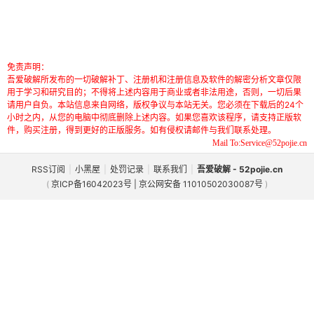
免责声明：
吾爱破解所发布的一切破解补丁、注册机和注册信息及软件的解密分析文章仅限
用于学习和研究目的；不得将上述内容用于商业或者非法用途，否则，一切后果
请用户自负。本站信息来自网络，版权争议与本站无关。您必须在下载后的24个
小时之内，从您的电脑中彻底删除上述内容。如果您喜欢该程序，请支持正版软
件，购买注册，得到更好的正版服务。如有侵权请邮件与我们联系处理。
Mail To:Service@52pojie.cn
RSS订阅
|
小黑屋
|
处罚记录
|
联系我们
|
吾爱破解 - 52pojie.cn
(
京ICP备16042023号 | 京公网安备 11010502030087号
)