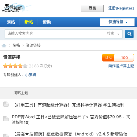
注册[Register]
登录
网站
新帖
帮助
快捷导航
搜索
搜
淘帖
资源链接
资源链接
订阅
100
(共 83 次打分)
向作者推荐主题
索
吾
›
›
专辑创建人：
小猫猫
淘帖主题
【好用工具】有道超级计算器！完爆科学计算器 学生狗福利
PDF转Word 工具<已破去除解压密码了> 官方价值$79.95
- [阅
读权限
10
]
爱
【最强★后悔药】壁虎数据恢复（Android）v2.4.5 新增微信