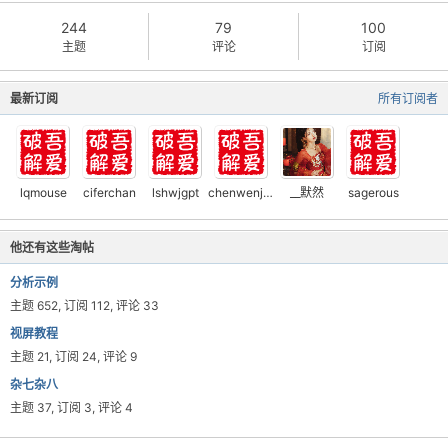
244
79
100
主题
评论
订阅
最新订阅
所有订阅者
lqmouse
ciferchan
lshwjgpt
chenwenjund52pj
__默然
sagerous
他还有这些淘帖
分析示例
主题 652, 订阅 112, 评论 33
视屏教程
主题 21, 订阅 24, 评论 9
杂七杂八
主题 37, 订阅 3, 评论 4