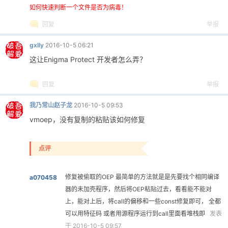
如何快速判断一个文件是否为病毒！
回复
举报
gxlly
2016-10-5 06:21
这让Enigma Protect 开发者怎么弄？
回复
举报
我乃常山赵子龙
2016-10-5 09:53
vmoep，没有复制的粘贴该如何修复
点评
修复被偷取的OEP 最简单的方法就是是先要找个相同编译
a070458
器的未加壳程序，然后将OEP粘贴过去，看看能不能对
上，能对上后，将call的偏移和一些const修复即可， 全都
可以用特征码 或者用源程序运行到call里面看堆栈即
发表
于 2016-10-5 09:57