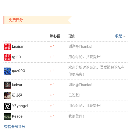
免费评分
热心值
理由
收起
-
Lnairan
+ 1
谢谢@Thanks！
tg110
+ 1
用心讨论，共获提升！
欢迎分析讨论交流，吾爱破解论坛有
qaz003
+ 1
你更精彩！
kelvar
+ 1
谢谢@Thanks！
初亦泽
+ 1
已答复！
52
YZyangzi
+ 1
用心讨论，共获提升！
Peace
+ 1
我很赞同！
查看全部评分