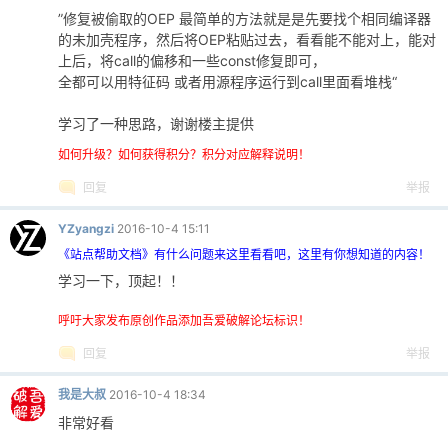
”修复被偷取的OEP 最简单的方法就是是先要找个相同编译器
的未加壳程序，然后将OEP粘贴过去，看看能不能对上，能对
cn
上后，将call的偏移和一些const修复即可，
全都可以用特征码 或者用源程序运行到call里面看堆栈“
学习了一种思路，谢谢楼主提供
如何升级？如何获得积分？积分对应解释说明！
回复
举报
YZyangzi
2016-10-4 15:11
《站点帮助文档》有什么问题来这里看看吧，这里有你想知道的内容！
学习一下，顶起！！
呼吁大家发布原创作品添加吾爱破解论坛标识！
回复
举报
我是大叔
2016-10-4 18:34
非常好看