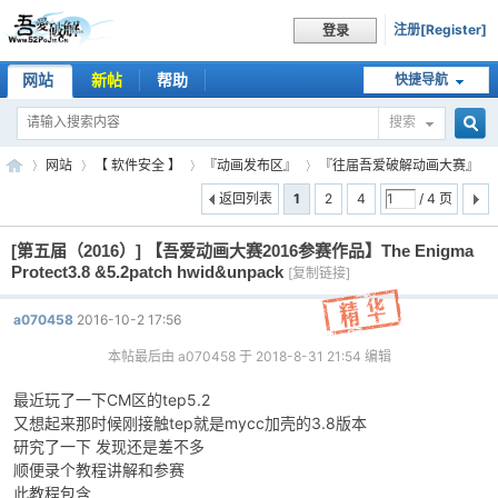
注册[Register]
登录
网站
新帖
帮助
快捷导航
搜索
搜
网站
【 软件安全 】
『动画发布区』
『往届吾爱破解动画大赛』
返回列表
1
2
4
/ 4 页
[第五届（2016）]
【吾爱动画大赛2016参赛作品】The Enigma
索
吾
»
›
›
›
Protect3.8 &5.2patch hwid&unpack
[复制链接]
a070458
2016-10-2 17:56
本帖最后由 a070458 于 2018-8-31 21:54 编辑
最近玩了一下CM区的tep5.2
又想起来那时候刚接触tep就是mycc加壳的3.8版本
研究了一下 发现还是差不多
顺便录个教程讲解和参赛
爱
此教程包含