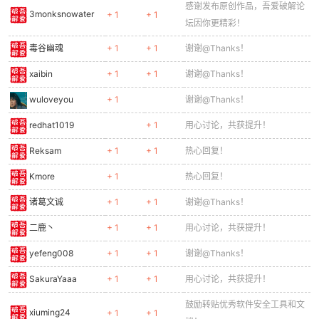
感谢发布原创作品，吾爱破解论
3monksnowater
+ 1
+ 1
坛因你更精彩！
毒谷幽魂
+ 1
+ 1
谢谢@Thanks！
xaibin
+ 1
+ 1
谢谢@Thanks！
wuloveyou
+ 1
谢谢@Thanks！
redhat1019
+ 1
用心讨论，共获提升！
Reksam
+ 1
+ 1
热心回复！
Kmore
+ 1
热心回复！
诸葛文诚
+ 1
+ 1
谢谢@Thanks！
二鹿丶
+ 1
+ 1
用心讨论，共获提升！
yefeng008
+ 1
+ 1
谢谢@Thanks！
SakuraYaaa
+ 1
+ 1
用心讨论，共获提升！
鼓励转贴优秀软件安全工具和文
xiuming24
+ 1
+ 1