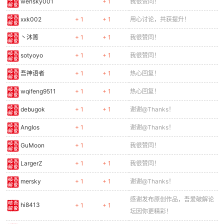
wensky001
+ 1
我很赞同！
xxk002
+ 1
+ 1
用心讨论，共获提升！
丶沐箐
+ 1
+ 1
我很赞同！
sotyoyo
+ 1
+ 1
我很赞同！
吾神语者
+ 1
+ 1
热心回复！
wqifeng9511
+ 1
+ 1
热心回复！
debugok
+ 1
+ 1
谢谢@Thanks！
AngIos
+ 1
谢谢@Thanks！
GuMoon
+ 1
我很赞同！
LargerZ
+ 1
+ 1
我很赞同！
mersky
+ 1
+ 1
谢谢@Thanks！
感谢发布原创作品，吾爱破解论
hi8413
+ 1
+ 1
坛因你更精彩！