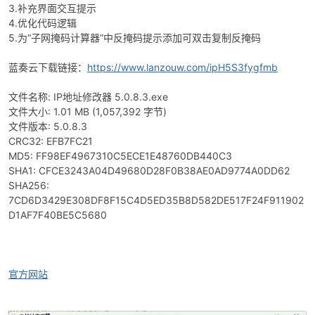
3.补充界面交互提示
4.优化代码逻辑
5.为“子网掩码计算器”中反掩码提示添加可双击复制反掩码
蓝奏云下载链接：
https://www.lanzouw.com/ipH5S3fygfmb
文件名称: IP地址修改器 5.0.8.3.exe
-
文件大小: 1.01 MB (1,057,392 字节)
文件版本: 5.0.8.3
CRC32: EFB7FC21
MD5: FF98EF4967310C5ECE1E48760DB440C3
SHA1: CFCE3243A04D49680D28F0B38AE0AD9774A0DD62
SHA256:
7CD6D3429E308DF8F15C4D5ED35B8D582DE517F24F911902
D1AF7F40BE5C5680
52
官方网站