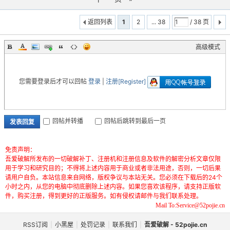
返回列表
1
2
... 38
/ 38 页
高级模式
您需要登录后才可以回帖
登录
|
注册[Register]
回帖并转播
回帖后跳转到最后一页
发表回复
免责声明：
吾爱破解所发布的一切破解补丁、注册机和注册信息及软件的解密分析文章仅限
用于学习和研究目的；不得将上述内容用于商业或者非法用途，否则，一切后果
请用户自负。本站信息来自网络，版权争议与本站无关。您必须在下载后的24个
小时之内，从您的电脑中彻底删除上述内容。如果您喜欢该程序，请支持正版软
件，购买注册，得到更好的正版服务。如有侵权请邮件与我们联系处理。
Mail To:Service@52pojie.cn
RSS订阅
|
小黑屋
|
处罚记录
|
联系我们
|
吾爱破解 - 52pojie.cn