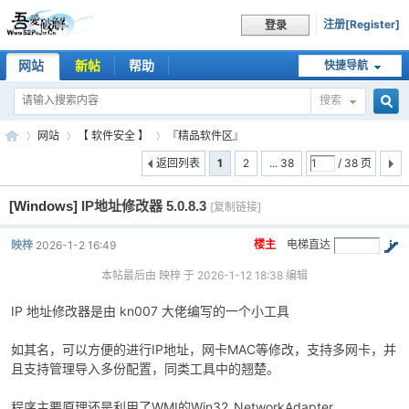
注册[Register]
登录
网站
新帖
帮助
快捷导航
搜索
搜
网站
【 软件安全 】
『精品软件区』
返回列表
1
2
... 38
/ 38 页
[Windows]
IP地址修改器 5.0.8.3
索
[复制链接]
吾
»
›
›
楼主
电梯直达
映梓
2026-1-2 16:49
本帖最后由 映梓 于 2026-1-12 18:38 编辑
IP 地址修改器是由 kn007 大佬编写的一个小工具
如其名，可以方便的进行IP地址，网卡MAC等修改，支持多网卡，并
且支持管理导入多份配置，同类工具中的翘楚。
爱
程序主要原理还是利用了WMI的Win32_NetworkAdapter、