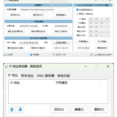
po
jie.