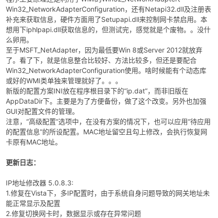
Win32_NetworkAdapterConfiguration，还有Netapi32.dll及注册表
补充来获取信息，硬件方面用了Setupapi.dll来控制网卡禁启用。本
想用下iphlpapi.dll获取信息的，但测试完，感觉就是个废物。。没什
么卵用。
至于MSFT_NetAdapter，因为最低要Win 8或Server 2012就放弃
了。看了下，就是信息整合比较好、方法比较多，但还是要配合
Win32_NetworkAdapterConfiguration使用。啥时候能有个动态库
或好的WMI类单独来管理就好了。。。
破
新版的配置方案INI放在程序根目录下的“ip.dat”，而非旧版在
AppDataDir下。主要是为了方便备份，做了这个改变。另外也加强
GUI对配置文件的管理。
注意，“高级配置”选项中，在没有方案的情况下，也可以应用“待应用
的配置信息”的所设配置。MAC地址留空且勾上修改，会执行恢复网
卡原有MAC地址。
更新日志：
IP地址修改器 5.0.8.3:
解
1.修复在Vista下，多IP配置时，由于系统自身问题导致的网关地址未
能正常显示及配置
2.修复切换网卡时，数据显示或存在异常问题