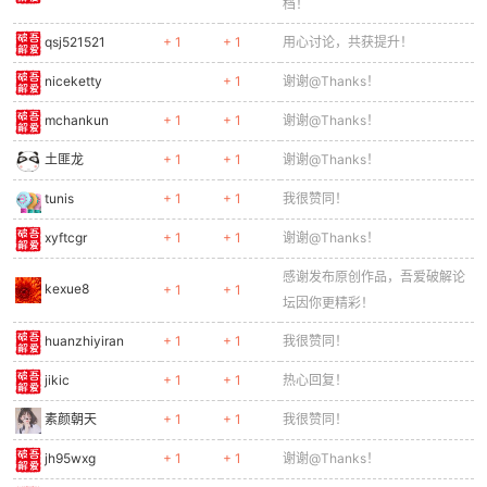
档！
qsj521521
+ 1
+ 1
用心讨论，共获提升！
niceketty
+ 1
谢谢@Thanks！
mchankun
+ 1
+ 1
谢谢@Thanks！
土匪龙
+ 1
+ 1
谢谢@Thanks！
tunis
+ 1
+ 1
我很赞同！
xyftcgr
+ 1
+ 1
谢谢@Thanks！
感谢发布原创作品，吾爱破解论
kexue8
+ 1
+ 1
坛因你更精彩！
huanzhiyiran
+ 1
+ 1
我很赞同！
jikic
+ 1
+ 1
热心回复！
素颜朝天
+ 1
+ 1
我很赞同！
jh95wxg
+ 1
+ 1
谢谢@Thanks！