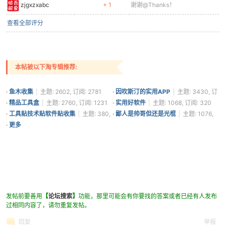
zjgxzxabc
+ 1
谢谢@Thanks！
查看全部评分
本帖被以下淘专辑推荐:
·
鱼木收集
|
主题: 2602, 订阅: 2781
·
因吹斯汀的实用APP
|
主题: 3430, 订
阅: 1361
·
精品工具盒
|
主题: 2760, 订阅: 1231
·
实用好软件
|
主题: 1068, 订阅: 320
·
工具贴技术贴软件贴收集
|
主题: 380,
·
鄙人是帅哥但还是光棍
|
主题: 1076,
订阅: 298
订阅: 285
·
更多
发帖前要善用
【
论坛搜索
】
功能，那里可能会有你要找的答案或者已经有人发布
过相同内容了，请勿重复发帖。
回复
举报