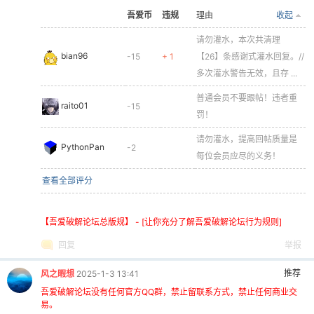
吾爱币
违规
理由
收起
cn
请勿灌水，本次共清理
bian96
-15
+ 1
【26】条感谢式灌水回复。//
多次灌水警告无效，且存 ...
普通会员不要跟帖！违者重
raito01
-15
罚！
请勿灌水，提高回帖质量是
PythonPan
-2
每位会员应尽的义务！
查看全部评分
【吾爱破解论坛总版规】 - [让你充分了解吾爱破解论坛行为规则]
回复
举报
推荐
风之暇想
2025-1-3 13:41
吾爱破解论坛没有任何官方QQ群，禁止留联系方式，禁止任何商业交
易。