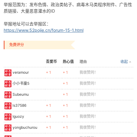
举报范围为：发布色情、政治类帖子、病毒木马类程序附件、广告性
质链接、大量恶意灌水的ID
举报地址可以去举报区：
https://www.52pojie.cn/forum-15-1.html
-
免费评分
吾爱币
热心值
理由
收起
veramour
+ 1
+ 1
我很赞同！
小小书童5
+ 1
我很赞同！
Subeumu
+ 1
我很赞同！
52
ls37586
+ 1
+ 1
我很赞同！
Iguozy
+ 1
+ 1
我很赞同！
yongbuchurou
+ 1
+ 1
我很赞同！