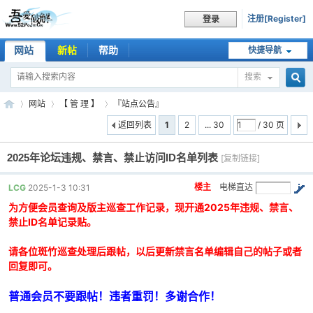
注册[Register]
登录
网站
新帖
帮助
快捷导航
搜索
搜
网站
【 管 理 】
『站点公告』
返回列表
1
2
... 30
/ 30 页
2025年论坛违规、禁言、禁止访问ID名单列表
索
[复制链接]
吾
»
›
›
楼主
电梯直达
LCG
2025-1-3 10:31
为方便会员查询及版主巡查工作记录，现开通2025年违规、禁言、
禁止ID名单记录贴。
请各位斑竹巡查处理后跟帖，以后更新禁言名单编辑自己的帖子或者
回复即可。
普通会员不要跟帖！违者重罚！多谢合作！
爱