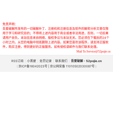
免责声明：
吾爱破解所发布的一切破解补丁、注册机和注册信息及软件的解密分析文章仅限
用于学习和研究目的；不得将上述内容用于商业或者非法用途，否则，一切后果
请用户自负。本站信息来自网络，版权争议与本站无关。您必须在下载后的24个
小时之内，从您的电脑中彻底删除上述内容。如果您喜欢该程序，请支持正版软
件，购买注册，得到更好的正版服务。如有侵权请邮件与我们联系处理。
Mail To:Service@52pojie.cn
RSS订阅
|
小黑屋
|
处罚记录
|
联系我们
|
吾爱破解 - 52pojie.cn
(
京ICP备16042023号 | 京公网安备 11010502030087号
)