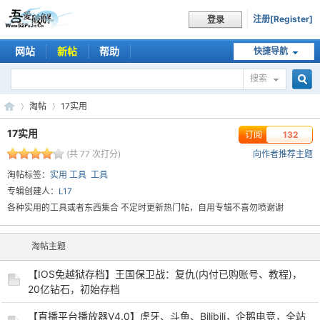
注册[Register]
登录
网站
新帖
帮助
快捷导航
搜索
搜
淘帖
17实用
17实用
订阅
132
(共 77 次打分)
向作者推荐主题
索
吾
›
›
淘帖标签：
实用 工具
工具
专辑创建人：
L17
各种实用的工具或者东西集合 不定时更新热门帖，自用专辑不喜勿喷谢谢
淘帖主题
【IOS免越狱存档】王国保卫战：复仇(内付已购账号、教程)，
20亿钻石，初始存档
爱
【直播平台播放器V4.0】虎牙、斗鱼、Bilibili，企鹅电竞，全站