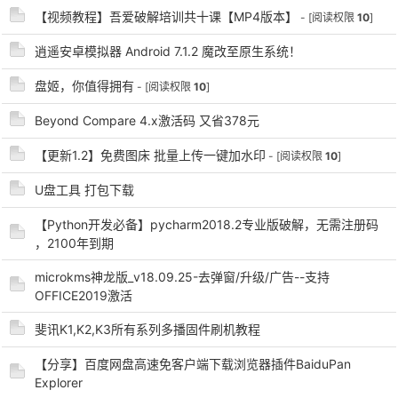
【视频教程】吾爱破解培训共十课【MP4版本】
- [阅读权限
10
]
逍遥安卓模拟器 Android 7.1.2 魔改至原生系统！
po
盘姬，你值得拥有
- [阅读权限
10
]
Beyond Compare 4.x激活码 又省378元
【更新1.2】免费图床 批量上传一键加水印
- [阅读权限
10
]
U盘工具 打包下载
【Python开发必备】pycharm2018.2专业版破解，无需注册码
，2100年到期
jie.
microkms神龙版_v18.09.25-去弹窗/升级/广告--支持
OFFICE2019激活
斐讯K1,K2,K3所有系列多播固件刷机教程
【分享】百度网盘高速免客户端下载浏览器插件BaiduPan
Explorer