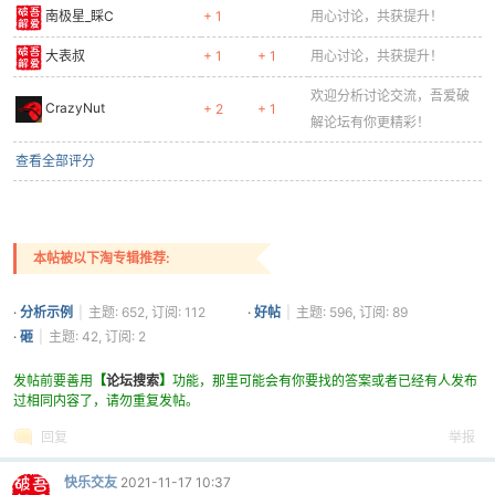
南极星_睬C
+ 1
用心讨论，共获提升！
大表叔
+ 1
+ 1
用心讨论，共获提升！
欢迎分析讨论交流，吾爱破
CrazyNut
+ 2
+ 1
解论坛有你更精彩！
查看全部评分
本帖被以下淘专辑推荐:
·
分析示例
|
主题: 652, 订阅: 112
·
好帖
|
主题: 596, 订阅: 89
·
砸
|
主题: 42, 订阅: 2
发帖前要善用
【
论坛搜索
】
功能，那里可能会有你要找的答案或者已经有人发布
过相同内容了，请勿重复发帖。
回复
举报
快乐交友
2021-11-17 10:37