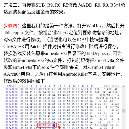
方法二：直接将
SUB R9, R0, R5修改为
ADD R9, R0, R5也能
达到购买商品反加金币的效果。
步骤四：
这里我用的是第一种方法，打开
WinHex，然后打开
libil2cpp.so文件，按组合键Alt+G
定位到要修改指令的地址，
对so文件进行修改。（当然也可以在IDA中按快捷键
Ctrl+Alt+K用Patcher插件对指令进行修改）随后进行保存，
替换游戏安装包原来
armeabi-v7a目录下的
libil2cpp.so，因为
修改的是
armeabi-v7a的so文件，打包前记得把
arm64-v8a 文件
夹和
arm64-v8a下的so文件全部删除掉，因为
arm64-v8a是
AArch64架构，之后再打包用AndroidKiller
签名，安装运行，
修改后的效果图如下：