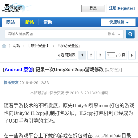
注册[Register]
登录
网站
新帖
帮助
快捷导航
搜索
搜
网站
【 软件安全 】
『移动安全区』
返回列表
1
2
3
/ 3 页
[
Android 原创
]
记录一次Unity3d-il2cpp游戏修改
索
[复制链接]
吾
»
›
›
快乐交友
2019-6-29 12:33
本帖最后由 快乐交友 于 2019-6-29 13:39 编辑
随着手游技术的不断发展，原先Unity3d引擎mono打包的游戏
也向Unity3d IL2cpp机制打包发展，IL2cpp
打包
机制已经成为
了U3D手游引擎的主流。
爱
在一些游戏平台上下载的游戏在拆包时在assets/bin/Data目录