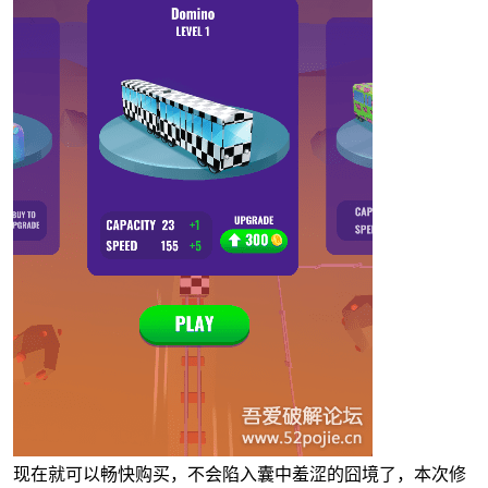
现在就可以畅快购买，不会陷入囊中羞涩的囧境了，本次修