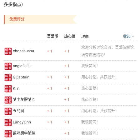
多多指点）
免费评分
吾爱币
热心值
理由
收起
欢迎分析讨论交流，吾爱破解论
chenshushu
+ 1
+ 1
坛有你更精彩！
angleliuliu
+ 1
我很赞同！
GCaptain
+ 1
+ 1
用心讨论，共获提升！
K_n
+ 1
+ 1
热心回复！
梦中梦醒梦回
+ 1
热心回复！
五岛润
+ 1
+ 1
用心讨论，共获提升！
LancyOhh
+ 1
+ 1
我很赞同！
菜鸡想学破解
+ 1
我很赞同！