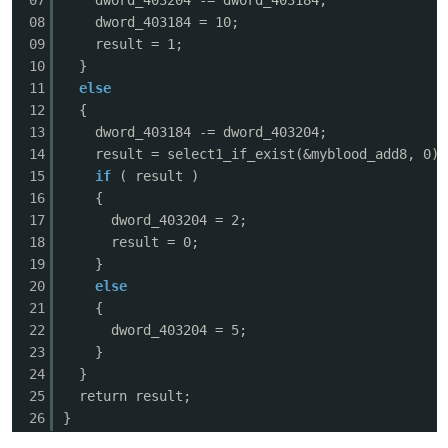
08
dword_403184 = 10;
09
result = 1;
10
}
11
else
12
{
13
dword_403184 -= dword_403204;
14
result = select1_if_exist(&myblood_add8, 0);
15
if
( result )
16
{
17
dword_403204 = 2;
18
result = 0;
19
}
20
else
21
{
22
dword_403204 = 5;
23
}
24
}
25
return result;
26
}