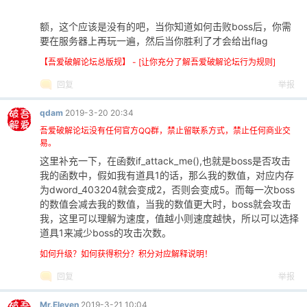
额，这个应该是没有的吧，当你知道如何击败boss后，你需
要在服务器上再玩一遍，然后当你胜利了才会给出flag
【吾爱破解论坛总版规】 - [让你充分了解吾爱破解论坛行为规则]
回复
举报
qdam
2019-3-20 20:34
吾爱破解论坛没有任何官方QQ群，禁止留联系方式，禁止任何商业交
易。
这里补充一下，在函数if_attack_me(),也就是boss是否攻击
我的函数中，假如我有道具1的话，那么我的数值，对应内存
为dword_403204就会变成2，否则会变成5。而每一次boss
的数值会减去我的数值，当我的数值更大时，boss就会攻击
我，这里可以理解为速度，值越小则速度越快，所以可以选择
道具1来减少boss的攻击次数。
如何升级？如何获得积分？积分对应解释说明！
回复
举报
Mr.Eleven
2019-3-21 10:04