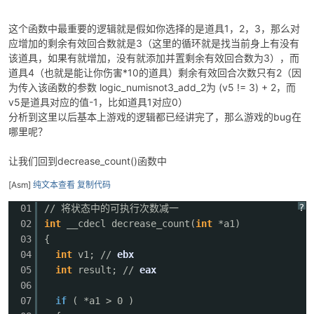
这个函数中最重要的逻辑就是假如你选择的是道具1，2，3，那么对
应增加的剩余有效回合数就是3（这里的循环就是找当前身上有没有
该道具，如果有就增加，没有就添加并置剩余有效回合数为3），而
道具4（也就是能让你伤害*10的道具）剩余有效回合次数只有2（因
为传入该函数的参数
logic_numisnot3_add_2为 (v5 != 3) + 2，而
v5是道具对应的值-1，比如道具1对应0
）
分析到这里以后基本上游戏的逻辑都已经讲完了，那么游戏的bug在
哪里呢？
让我们回到decrease_count()函数中
[Asm]
纯文本查看
复制代码
?
01
// 将状态中的可执行次数减一
02
int
__cdecl decrease_count(
int
*a1)
03
{
04
int
v1; //
ebx
05
int
result; //
eax
06
07
if
( *a1 > 0 ) // 如