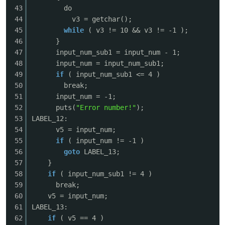
43
do
44
v3 = getchar();
cn
45
while
( v3 != 10 && v3 != -1 ); 
46
}
47
input_num_sub1 = input_num - 1;
48
input_num = input_num_sub1;
49
if
( input_num_sub1 <= 4 ) /
50
break;
51
input_num = -1;
52
puts(
"Error number!"
);
53
LABEL_12:
54
v5 = input_num;
55
if
( input_num != -1 )
56
goto
LABEL_13;
57
}
58
if
( input_num_sub1 != 4 ) 
59
break;
60
v5 = input_num;
61
LABEL_13:
62
if
( v5 == 4 )