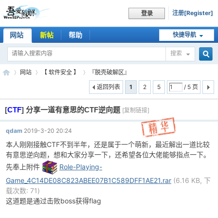
注册[Register]
登录
网站
新帖
帮助
快捷导航
搜索
搜
网站
【 软件安全 】
『脱壳破解区』
返回列表
1
2
5
/ 5 页
[
CTF
]
分享一道有意思的CTF逆向题
索
[复制链接]
吾
»
›
›
qdam
2019-3-20 20:24
本人刚刚接触CTF不到半年，还是属于一个萌新，最近解出一道比较
有意思逆向题，想和大家分享一下，还希望各位大佬能够指点一下。
先奉上附件
Role-Playing-
Game_4C14DE08C823ABEE07B1C589DFF1AE21.rar
(6.16 KB, 下
载次数: 71)
这道题是通过击败boss获得flag
爱