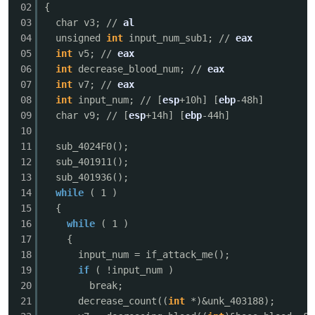
02
{
03
char v3; //
al
04
unsigned
int
input_num_sub1; //
eax
05
int
v5; //
eax
06
int
decrease_blood_num; //
eax
07
int
v7; //
eax
-
08
int
input_num; // [
esp
+10h] [
ebp
-48h]
09
char v9; // [
esp
+14h] [
ebp
-44h]
10
11
sub_4024F0();
12
sub_401911();
13
sub_401936();
14
while
( 1 )
15
{
16
while
( 1 )
52
17
{
18
input_num = if_attack_me();
19
if
( !input_num )
20
break;
21
decrease_count((
int
*)&unk_403188);