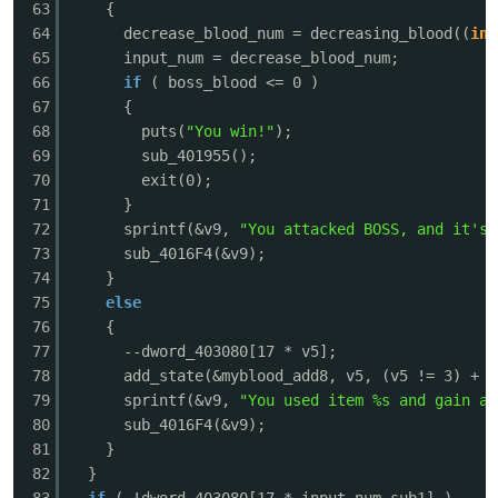
63
{
64
decrease_blood_num = decreasing_blood((
int
65
input_num = decrease_blood_num;
66
if
( boss_blood <= 0 )
67
{
68
puts(
"You win!"
);
69
sub_401955();
70
exit(0);
71
}
72
sprintf(&v9,
"You attacked BOSS, and it's 
73
sub_4016F4(&v9);
74
}
75
else
76
{
77
--dword_403080[17 * v5]; 
78
add_state(&myblood_add8, v5, (v5 !=
79
sprintf(&v9,
"You used item %s and gain a 
80
sub_4016F4(&v9);
81
}
82
}
83
if
( !dword_403080[17 * input_num_sub1] )