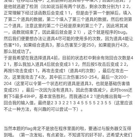
是他就逃避了检测（比如说当前有两个状态，剩余次数分别为1 2 2，
正常理解下经过该函数后会变成 1 1， 但是由于第一个删掉后，填入
了第二个道具的数据，第二个填入了第三个道具的数据，然后检测第
二个道具，注意这里的第二个已经是原来的第三个了，因此将其减
一，函数就结束了，因此最后就会是 2 1），这个就是程序的bug。
然后我们便要想办法让道具4尽可能的使用多的次数，因为道具4能让
伤害*10，如果结合道具3，那么伤害至少是250，如果能执行4次，
那么就成功了。
于是我希望在我选择道具4前，目前的状态栏中剩余有效回合次数是4
2 1，那么我加入道具4后就会变成3 1 2，然后按5攻击后变成 2 2，
再按5攻击变成1 1，再攻击变成1（道具4的次数），最后在攻击一
次，这里我攻击了4次，其中前三次伤害250-254，最后一次200-
204（这里可以令第一个状态栏的道具是道具3，也就是基础伤害值
变成25），最后一次因为没有道具3，因此伤害值减少，此时boss还
剩下5最多49HP，基本宣告胜利，而我通过4 2 1逆向推出我每一个
回合我的输入值，最终是2 3 3 2 2 1 3 4 5 5 5 5 2 3 5 5（这里应该
不止一种方法，有兴趣的可以尝试一下）。
当然本题的flag肯定不是放在程序里面的啦，要通过与服务器交互得
到哦。（第一次发帖，有点紧张，不知道写的好不好，还希望大佬们