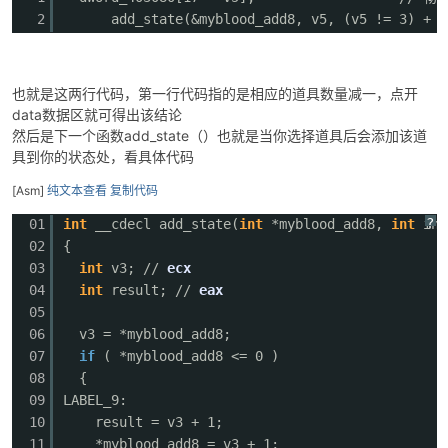
2
add_state(&myblood_add8, v5, (v5 !=
也就是这两行代码，第一行代码指的是相应的道具数量减一，点开
data数据区就可得出该结论
然后是下一个函数add_state（）也就是当你选择道具后会添加该道
具到你的状态处，看具体代码
[Asm]
纯文本查看
复制代码
?
01
int
__cdecl add_state(
int
*myblood_add8,
int
in
02
{
03
int
v3; //
ecx
04
int
result; //
eax
05
06
v3 = *myblood_add8;
07
if
( *myblood_add8 <= 0 ) /
08
{
09
LABEL_9: // 状态
10
result = v3 + 1;
11
*myblood_add8 = v3 + 1;