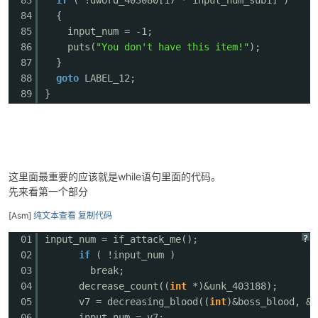
84
{
85
input_num = -1;
86
puts(
"You don't have this item!"
);
87
}
88
goto
LABEL_12;
89
}
这里面最重要的应该就是while语句里面的代码。
先来看第一个部分
[Asm]
纯文本查看
复制代码
?
01
input_num = if_attack_me();
02
if
( !input_num )
03
break;
04
decrease_count((
int
*)&unk_403188);
05
v7 = decreasing_blood((
int
)&boss_blood, &m
06
input_num = v7;