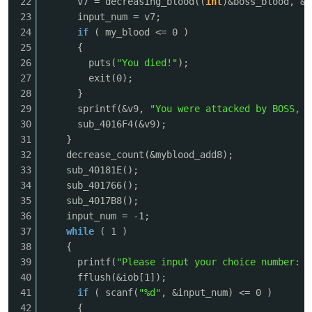
22
v7 = decreasing_blood((
int
)&boss_blood, &m
23
input_num = v7;
24
if
( my_blood <= 0 )
25
{
26
puts(
"You died!"
);
po
27
exit(0);
28
}
29
sprintf(&v9,
"You were attacked by BOSS, a
30
sub_4016F4(&v9);
31
}
32
decrease_count(&myblood_add8);
33
sub_40181E(); // 无
34
sub_401766();
35
sub_4017B8(); // 
jie.
36
input_num = -1;
37
while
( 1 )
38
{
39
printf(
"Please input your choice number: "
40
fflush(&iob[1]);
41
if
( scanf(
"%d"
, &input_num) <= 0 )
42
{