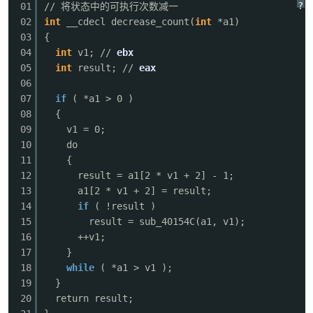
?
01
// 将状态中的可执行次数减一
02
int
__cdecl decrease_count(
int
*a1)
03
{
04
int
v1; //
ebx
05
int
result; //
eax
06
07
if
( *a1 > 0 ) // 如
08
{
09
v1 = 0;
10
do
11
{
12
result = a1[2 * v1 + 2] - 1;
13
a1[2 * v1 + 2] = result;
14
if
( !result )
15
result = sub_40154C(a1, v1)
16
++v1;
17
}
18
while
( *a1 > v1 ); // 
19
}
20
return result;