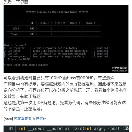
先看一下界面
破
可以看到初始时自己只有100HP,而boss有999HP，有点悬殊
而题目中也有提示，要根据游戏内的bug获得胜利，因此接下来就是
逆向分析了，推荐各位可以在分析之前先玩一玩，看看每个道具有什
么效果，有助于解题
这也是我第一次用IDA解题吧。先看源代码，有些部分注释可能表达
的不清楚，还望理解。
解
[Asm]
纯文本查看
复制代码
?
01
int
__cdecl __noreturn main(
int
argc, const char