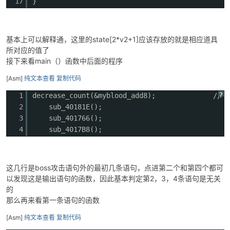
17
}
基本上可以解释通，这里的state[2*v2+1]应该存放的就是相应道具
所对应的值了
接下来看main（）函数中后面的程序
[Asm]
纯文本查看
复制代码
?
1
decrease_count(&myblood_add8); //
2
sub_40181E(); // 无
3
sub_401766();
4
sub_4017B8(); // 
这几行是boss攻击语句外的最初几条语句，点进第二个和第四个都可
以发现这是输出语句的函数，因此基本判定第2，3，4条语句是无关
的
那么再来看第一条语句的函数
[Asm]
纯文本查看
复制代码