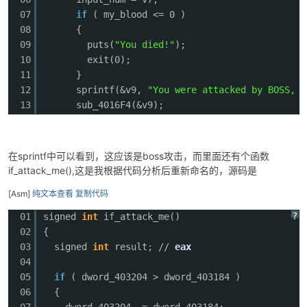
07
if
( my_blood <= 0 )
08
{
09
puts(
"You died!"
);
10
exit(0);
11
}
12
sprintf(&v9,
"You were attacked by BOSS, a
13
sub_4016F4(&v9);
在sprintf中可以看到，这应该是boss攻击，而里面还有个函数
if_attack_me(),这是我根据代码分析后重新命名的，源码是
[Asm]
纯文本查看
复制代码
?
01
signed
int
if_attack_me()
02
{
03
signed
int
result; //
eax
04
05
if
( dword_403204 > dword_403184 
06
{
07
dword_403204 -= dword_403184;