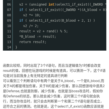
06
v2 = (unsigned
int
)select1_if_exist((_DWORD *)
07
if
( select1_if_exist((_DWORD *)(A_blood + 8),
08
v2 *= 10;
09
if
( select1_if_exist(B_blood + 2, 1) )
10
v2 /= 2;
11
result = v2 + rand() % 5;
12
*B_blood -= result;
13
return result;
14
}
函数比较短，同时出现了3个if语句，而且当逻辑值为1时都会改变
result的值，回想在玩游戏的时候是有道具，可以猜测一下，这个if语
句是对当前我身上有无特定的道具进行判断
可以看到三个判断语句中有两个是关于A_blood，一个是B_blood,而
关于A的都是增加伤害，关于B的是减少伤害，那么回想游戏中道具2
是Defense,也就是防御，减少伤害，也就是当boss攻击时，假如你
有Defense的状态，那么就会减少伤害，这时第三个if语句就会执
行，而当你攻击时，就只会去判断第一个和第二个if语句是否成立，
这符合之前的猜测。也就是说，这个
select1_if_exist()函数应该就
是