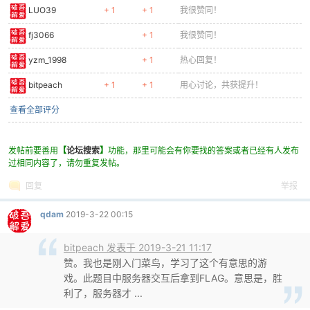
LUO39
+ 1
+ 1
我很赞同！
fj3066
+ 1
我很赞同！
yzm_1998
+ 1
热心回复！
bitpeach
+ 1
+ 1
用心讨论，共获提升！
查看全部评分
发帖前要善用
【
论坛搜索
】
功能，那里可能会有你要找的答案或者已经有人发布
过相同内容了，请勿重复发帖。
回复
举报
qdam
2019-3-22 00:15
bitpeach 发表于 2019-3-21 11:17
赞。我也是刚入门菜鸟，学习了这个有意思的游
戏。此题目中服务器交互后拿到FLAG。意思是，胜
利了，服务器才 ...