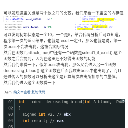
可以发现这里关键是两个数之间的比较，我们来看一下里面的内存值
可以发现初始状态是一个10，一个是5，结合代码分析后可以知道，
程序第一次的返回结果，也就是result一定-1，那么也就是说，第一
次boss不会攻击我，这符合实际情况
然后在函数if_attack_me()中还有一个函数是select1_if_exist(),这个
函数之后会提到，因为在这里还不好得出函数的功能
然后我们来看一下，假如boss攻击我，那么又会进入另一个函数
decreasing_blood(),这个函数在后面我攻击boss中也出现了，而且
通过传入的参数可以分析出这个是计算每次攻击所扣除的血量值。
然后我们进入这个函数看一下
[Asm]
纯文本查看
复制代码
?
01
int
__cdecl decreasing_blood(
int
A_blood, _DWORD
02
{
03
signed
int
v2; //
ebx
04
int
result; //
eax
05