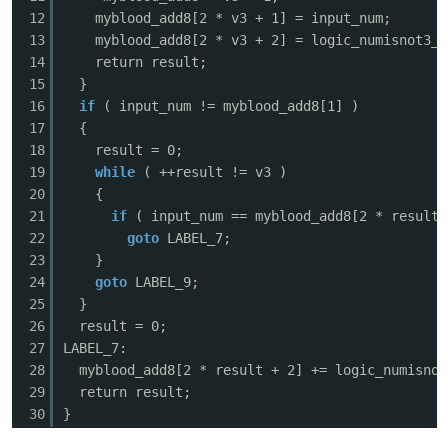
12
myblood_add8[2 * v3 + 1] = input_nu
13
myblood_add8[2 * v3 + 2] = logic_numisnot
14
return result;
15
}
16
if
( input_num != myblood_add8[1]
17
{
18
result = 0;
19
while
( ++result != v3 ) /
20
{
21
if
( input_num == myblood_add8[2 * res
22
goto
LABEL_7;
23
}
24
goto
LABEL_9; // 最后
25
}
26
result = 0;
27
LABEL_7:
28
myblood_add8[2 * result + 2] += logic_numi
29
return result;
30
}