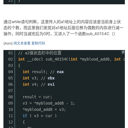
21
}
通过while语句判断，
这里传入的a1地址上的内容应该是当前身上状
态的个数，而这里我们发现对a1地址后面位移为偶数的内存进行减一
操作，同时当减完后为0时，又进入了一个函数
sub_40154C（）
[Asm]
纯文本查看
复制代码
?
01
// a2值状态栏中的位置
02
int
__cdecl sub_40154C(
int
*myblood_add8,
int
cu
03
{
04
int
result; //
eax
05
int
v3; //
ebx
06
int
v4; //
esi
07
08
result = cur;
09
v3 = *myblood_add8 - 1; /
10
*myblood_add8 = v3;
11
if
( v3 > cur )
12
{