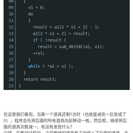
08
{
09
v1 = 0;
10
do
11
{
12
result = a1[2 * v1 + 2] - 1;
13
a1[2 * v1 + 2] = result;
14
if
( !result )
15
result = sub_40154C(a1, v1)
16
++v1;
17
}
18
while
( *a1 > v1 ); // 
19
}
20
return result;
21
}
在这里我们看到，当某一个道具还剩1次时（也就是减完一后变成了
0），程序会先将后面的所有道具向前移动一格，然后呢，继续将后
面的道具次数减一，有没有发现什么？
没错，在移动过程中，之前删掉的道具格子中填入了后面的道具，于