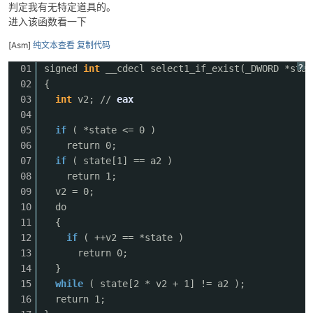
判定我有无特定道具的。
进入该函数看一下
[Asm]
纯文本查看
复制代码
?
01
signed
int
__cdecl select1_if_exist(_DWORD *sta
02
{
03
int
v2; //
eax
04
05
if
( *state <= 0 )
06
return 0;
07
if
( state[1] == a2 )
08
return 1;
09
v2 = 0;
10
do
11
{
12
if
( ++v2 == *state )
13
return 0;
14
}
15
while
( state[2 * v2 + 1] != a2 );
16
return 1;