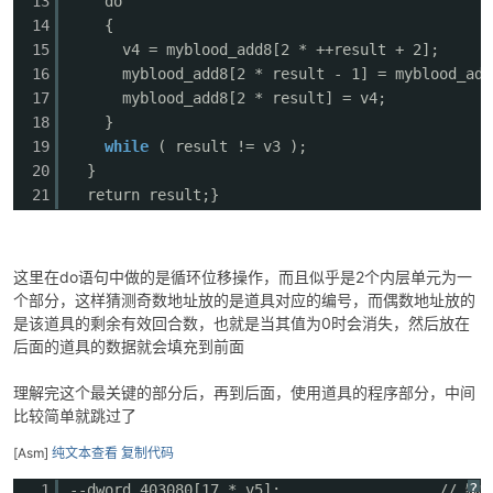
13
do // 状态向
14
{
15
v4 = myblood_add8[2 * ++result + 2];
16
myblood_add8[2 * result - 1] = myblood_add
17
myblood_add8[2 * result] = v4;
18
}
19
while
( result != v3 );
20
}
21
return result;}
这里在do语句中做的是循环位移操作，而且似乎是2个内层单元为一
个部分，这样猜测奇数地址放的是道具对应的编号，而偶数地址放的
是该道具的剩余有效回合数，也就是当其值为0时会消失，然后放在
后面的道具的数据就会填充到前面
理解完这个最关键的部分后，再到后面，使用道具的程序部分，中间
比较简单就跳过了
[Asm]
纯文本查看
复制代码
?
1
--dword_403080[17 * v5]; // 物