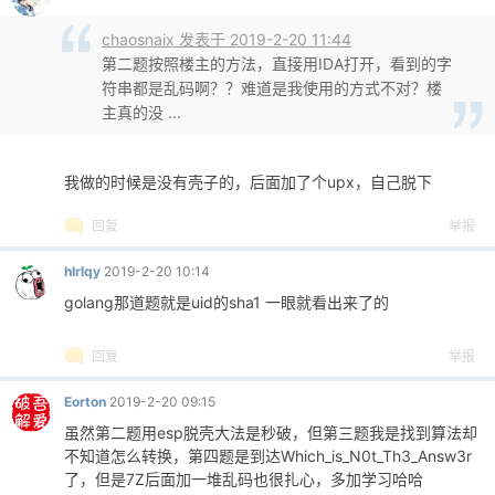
chaosnaix 发表于 2019-2-20 11:44
第二题按照楼主的方法，直接用IDA打开，看到的字
符串都是乱码啊？？难道是我使用的方式不对？楼
主真的没 ...
我做的时候是没有壳子的，后面加了个upx，自己脱下
回复
举报
hlrlqy
2019-2-20 10:14
golang那道题就是uid的sha1 一眼就看出来了的
回复
举报
Eorton
2019-2-20 09:15
虽然第二题用esp脱壳大法是秒破，但第三题我是找到算法却
不知道怎么转换，第四题是到达Which_is_N0t_Th3_Answ3r
了，但是7Z后面加一堆乱码也很扎心，多加学习哈哈