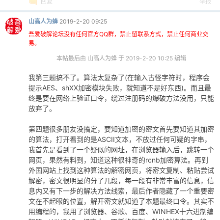
回复
举报
山高人为蜂
2019-2-20 09:25
吾爱破解论坛没有任何官方QQ群，禁止留联系方式，禁止任何商业交
易。
本帖最后由 山高人为蜂 于 2019-2-20 10:25 编辑
我第三题搞不了。算法太复杂了(在输入古怪字符时，程序会
提示AES、shXX加密模块失败，就知道不是好东西)。而且最
终是要在网络上验证口令，绕过注册码的爆破方法没用，只能
放弃了。
第四题很多朋友没搞定，要知道加密的密文首先要知道其加密
的算法，打开看到的是ASCII文本，不放过任何可疑的字串，
我首先是看到了一个疑似的网址，在浏览器输入后，跳转一个
网页，果然有料到，知道这种很神奇的rcnb加密算法。再到
外国网站上找到这种算法的解密网页，将密文复制、粘贴尝试
解密，密文很明显的分了几段，每一段有非常丰富的信息，信
息内又有下一步的解决方法线索，最后作者隐藏了一个重要密
文在不起眼的位置，解开密文就知道了本题最终口令。其实不
用编程的，我用了浏览器、谷歌、百度、WINHEX十六进制编