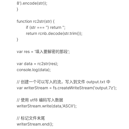
8').encode(str));
}
function rc2str(str) {
if (str === '') return '';
return rcnb.decode(str.trim());
}
var res = '填入要解密的那段';
var data = rc2str(res);
console.log(data);
// 创建一个可以写入的流，写入到文件 output.txt 中
var writerStream = fs.createWriteStream('output.7z');
// 使用 utf8 编码写入数据
writerStream.write(data,'ASCII');
// 标记文件末尾
writerStream.end();