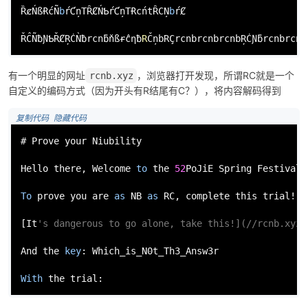
ȐȼŃßɌćÑ
b
ŕƇņTȒȻŃƄŕƇņTɌcńtȒCŅ
b
ŕȻ

ŘĈÑƀƝƄŘȻŖĊǸƀrcnƃňßɍĉƞƀ
R
ČņbRÇrcnbrcnbrcnbŖĊƝƃrcnbrcnb
有一个明显的网址
，浏览器打开发现，所谓RC就是一个
rcnb.xyz
自定义的编码方式（因为开头有R结尾有C？），将内容解码得到
 复制代码
 隐藏代码
# Prove your Niubility

Hello there, Welcome 
to
 the 
52
PoJiE Spring Festival 
To
 prove you are 
as
 NB 
as
 RC, complete this trial!

[It
's dangerous to go alone, take this!](//rcnb.xyz)
And
 the 
key
: Which_is_N0t_Th3_Answ3r

With
 the trial: