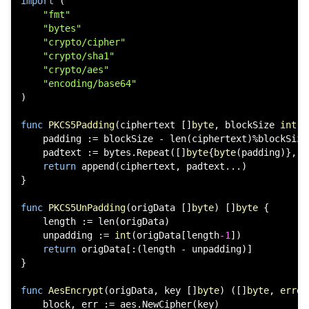
import
 (

"fmt"
"bytes"
"crypto/cipher"
"crypto/sha1"
"crypto/aes"
"encoding/base64"
)

func
PKCS5Padding
(ciphertext []
byte
, blockSize 
int
)
 
    padding := blockSize - 
len
(ciphertext)%blockSize

    padtext := bytes.Repeat([]
byte
{
byte
(padding)}, p
return
append
(ciphertext, padtext...)

}

func
PKCS5UnPadding
(origData []
byte
)
 []
byte
 {

    length := 
len
(origData)

    unpadding := 
int
(origData[length
-1
])

return
 origData[:(length - unpadding)]

}

func
AesEncrypt
(origData, key []
byte
)
 ([]
byte
, 
error
    block, err := aes.NewCipher(key)
