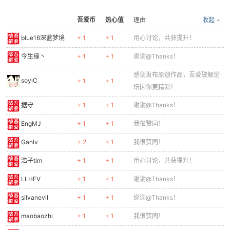
吾爱币
热心值
理由
收起
blue16深蓝梦境
+ 1
+ 1
用心讨论，共获提升！
今生缘丶
+ 1
+ 1
谢谢@Thanks！
感谢发布原创作品，吾爱破解论
soyiC
+ 1
+ 1
坛因你更精彩！
据守
+ 1
+ 1
谢谢@Thanks！
EngMJ
+ 1
+ 1
我很赞同！
Ganlv
+ 2
+ 1
我很赞同！
浩子tim
+ 1
+ 1
用心讨论，共获提升！
LLHFV
+ 1
+ 1
谢谢@Thanks！
silvanevil
+ 1
+ 1
谢谢@Thanks！
maobaozhi
+ 1
+ 1
我很赞同！