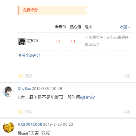
免费评分
吾爱币
热心值
理由
收起
不用脱壳吧！运行起来程序
老罗791
+ 1
+ 1
就解码了
查看全部评分
回复
举报
XhyEax
2019-2-20 00:06
H大，原创是不是能置顶一段时间
@Hmily
回复
举报
AA20072008
2019-2-20 00:23
楼主好厉害 佩服