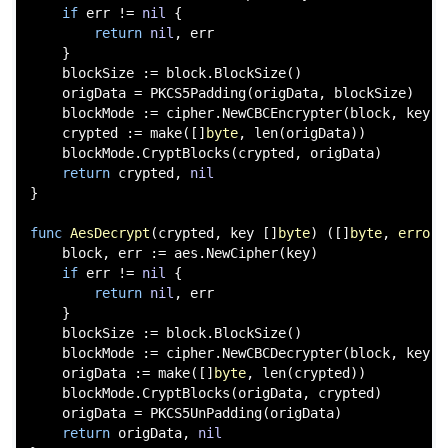
if
 err != 
nil
 {

return
nil
, err

    }

    blockSize := block.BlockSize()

    origData = PKCS5Padding(origData, blockSize)

    blockMode := cipher.NewCBCEncrypter(block, key[:b
    crypted := 
make
([]
byte
, 
len
(origData))

    blockMode.CryptBlocks(crypted, origData)

return
 crypted, 
nil
}

func
AesDecrypt
(crypted, key []
byte
)
 ([]
byte
, 
error
)
    block, err := aes.NewCipher(key)

if
 err != 
nil
 {

return
nil
, err

    }

    blockSize := block.BlockSize()

    blockMode := cipher.NewCBCDecrypter(block, key[:b
    origData := 
make
([]
byte
, 
len
(crypted))

    blockMode.CryptBlocks(origData, crypted)

    origData = PKCS5UnPadding(origData)

return
 origData, 
nil