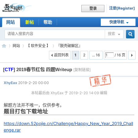
注册[Register]
登录
网站
新帖
帮助
快捷导航
搜索
搜
网站
【 软件安全 】
『脱壳破解区』
返回列表
1
2
... 16
/ 16 页
[
CTF
]
2019春节红包 四题Writeup
索
[复制链接]
吾
»
›
›
XhyEax
2019-2-20 00:00
本帖最后由 XhyEax 于 2019-2-20 14:09 编辑
解题方法并不唯一，仅供参考。
题目打包下载地址
https://down.52pojie.cn/Challenge/Happy_New_Year_2019_Chall
enge.rar
爱