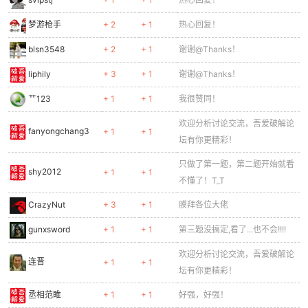
梦游枪手
+ 2
+ 1
热心回复！
blsn3548
+ 2
+ 1
谢谢@Thanks！
liphily
+ 3
+ 1
谢谢@Thanks！
艹123
+ 1
+ 1
我很赞同！
欢迎分析讨论交流，吾爱破解论
fanyongchang3
+ 1
+ 1
坛有你更精彩！
只做了第一题，第二题开始就看
shy2012
+ 1
+ 1
不懂了！T_T
CrazyNut
+ 3
+ 1
膜拜各位大佬
gunxsword
+ 1
+ 1
第三题没搞定,看了...也不会!!!!
欢迎分析讨论交流，吾爱破解论
连晋
+ 1
+ 1
坛有你更精彩！
丞相范睢
+ 1
+ 1
好强，好强！