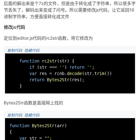
后面的解出来是个7z的文件，但是由于转化成了字符串，所以很多字
节丢失了，解码出来变成了问号。所以需要修改js代码，让它返回16
进制字符串，方便直接转化成文件
修改js代码
定位到editor.js代码的rc2str函数，将它修改为
 复制代码
 隐藏代码
function
rc2str
(
str
) {

if
 (str === 
''
) 
return
''
;

var
 res = rcnb.
decode
(str.
trim
())

return
Bytes2Str
(res);

    }
Bytes2Str函数是直接网上找的
 复制代码
 隐藏代码
function
Bytes2Str
(
arr
)

{

var
 str = 
""
;
