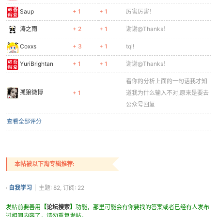
Saup
+ 1
+ 1
厉害厉害！
涛之雨
+ 2
+ 1
谢谢@Thanks！
Coxxs
+ 3
+ 1
tql!
YuriBrightan
+ 1
+ 1
谢谢@Thanks！
看你的分析上面的一句话我才知
孤狼微博
+ 1
道我为什么输入不对,原来是要去
公众号回复
查看全部评分
本帖被以下淘专辑推荐:
·
自我学习
|
主题: 82, 订阅: 22
发帖前要善用
【
论坛搜索
】
功能，那里可能会有你要找的答案或者已经有人发布
过相同内容了，请勿重复发帖。