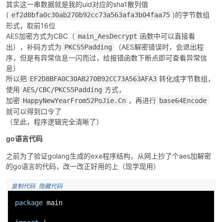
其实这一串数据就是我的uid对应的sha1散列值
(
)的字节数组
ef2d8bfa0c30ab270b92cc73a563afa3b04faa75
形式，取前16位
AES加密方式为CBC（
函数中可以直接看
main_AesDecrypt
出），补码方式为
（AES解密错误时，会退出程
PKCS5Padding
序，但是有异常信息一闪而过，给报错函数下断点即可查看异常信
息）
所以把
转化成字节数组，
EF2D8BFA0C30AB270B92CC73A563AFA3
使用
方式，
AES/CBC/PKCS5Padding
加密
，再进行
HappyNewYearFrom52PoJie.Cn
base64Encode
就可以得到口令了
（至此，程序逻辑完全清晰了）
go语言代码
之前为了验证golang生成的exe程序结构，从网上抄了个aes加解密
的go语言的代码，改一改正好用的上（现学现用）
 复制代码
 隐藏代码
package
 main
