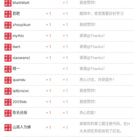
MarkMatt
+ 1
我很赞同！
箭靶
+ 1
+ 1
膜拜中，感觉需要好好学习
zhouyikun
+ 1
+ 1
我很赞同！
mythic
+ 1
+ 1
谢谢@Thanks！
ibert
+ 1
+ 1
谢谢@Thanks！
xiaowanzi
+ 1
+ 1
谢谢@Thanks！
精一
+ 1
谢谢@Thanks！
quandu
+ 1
+ 1
用心讨论，共获提升！
qdtjvszxc
+ 1
+ 1
我很赞同！
2005ldx
+ 1
+ 1
我很赞同！
陈名侦探
+ 1
+ 1
热心回复！
谢谢你的第三题注册代码，在H
山高人为蜂
+ 1
+ 1
大关闭任务前抢到了红包。