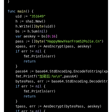
}

func
main
()
 {

    uid := 
"351649"
    h := sha1.New()

    h.Write([]
byte
(uid))

    bs := h.Sum(
nil
)

var
 aeskey = bs[
0
:
16
]

    pass := []
byte
(
"HappyNewYearFrom52PoJie.Cn"
)

    xpass, err := AesEncrypt(pass, aeskey)

if
 err != 
nil
 {

        fmt.Println(err)

return
    }

    pass64 := base64.StdEncoding.EncodeToString(xpass
    fmt.Printf(
"加密后:%v\n"
,pass64)

    bytesPass, err := base64.StdEncoding.DecodeString
if
 err != 
nil
 {

        fmt.Println(err)

return
    }

    tpass, err := AesDecrypt(bytesPass, aeskey)

if
 err != 
nil
 {
