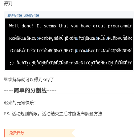
得到
 复制代码
 隐藏代码
Well done! It seems that you have great programming s
ȐȼŃßɌCȵƃȒȼȵ
b
ȒƈnbɌÇńßɌĈȠƃȒȻŃ
B
ȓƈȠƃȒȼȵ
b
ȒČŃ
B
ɌCňƀȒĊŇßɌcńt
ŗĆnƀȒćntŕƇntȓƇńƅɌƇƝƄřĈƝßŗƇȠ
b
ȓčȵ
b
ȒȼƞtŗcŅƅȑĉȠƁȒCŅƀɌćŃT
;) ȐcňTŗcŅƅȒCŅƀȒĉȠƀȒȻŃƄɌcńƄŖċŅtŕƇņTȒȻŃƄŕƇŅtȒČŃßŘčń
b
Ʀ
继续解码就可以得到key了
----简单的分割线----
迟来的元宵快乐！
PS: 活动规则所限，活动结束之后才能发布解题方法
免费评分