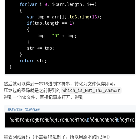
for
(
var
 i=
0
; i<arr.
length
; i++)

    {

var
 tmp = arr[i].
toString
(
16
);

if
(tmp.
length
 == 
1
)

       {

           tmp = 
"0"
 + tmp;

       }

       str += tmp;

    }

return
 str;

}
然后就可以得到一串16进制字符串，转化为文件保存即可。
压缩包的密码就是之前得到的
Which_is_N0t_Th3_Answ3r
得到一个nb文件，直接记事本打开，得到
 复制代码
 隐藏代码
ȐȼŃƁȓĉnƅŕƇŅƀȓƇŃƅȒċƝtŕƇNƄɌćŃTɌCȵ
B
ȒČNƄɌCňƀɌćÑ
b
ȒCŅTŕƇŇƁ
拿去网站解码（不需要16进制了，所以用原本的js即可）