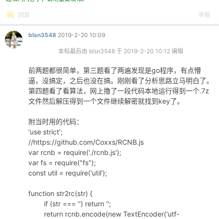
回复
举报
blsn3548
2019-2-20 10:09
本帖最后由 blsn3548 于 2019-2-20 10:12 编辑
前两题都很简单，第三题看了两遍发现是go程序，有点懵
逼，没搞定，之后也没在搞。刚刚看了分析思路立马明白了。
第四题看了看算法，网上撸了一段代码本地运行得到一个.7z
文件然后解压得到一个文件继续解密就找到key了。
附当时用的代码：
'use strict';
//https://github.com/Coxxs/RCNB.js
var rcnb = require('./rcnb.js');
var fs = require("fs");
const util = require('util');
function str2rc(str) {
if (str === '') return '';
return rcnb.encode(new TextEncoder('utf-