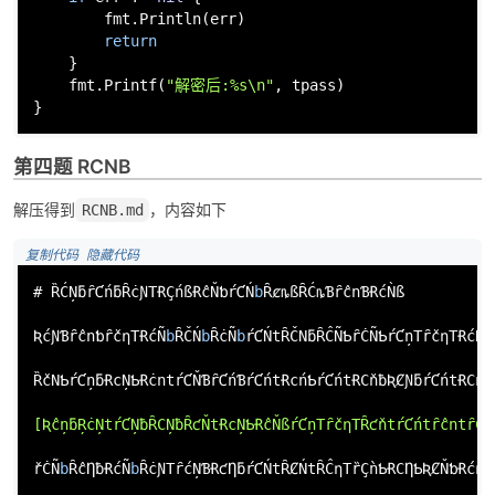
        fmt.Println(err)

return
    }

    fmt.Printf(
"解密后:%s\n"
, tpass)

}
第四题 RCNB
解压得到
，内容如下
RCNB.md
 复制代码
 隐藏代码
# ȐĆŅƃȓƇńƃȒċƝTɌÇńßɌĉŇƅŕƇŃ
b
ȒȼȵßȒĆȵƁȓĉnƁɌćǸß

ƦćƝƁȓĉnƅȓčƞTɌćÑ
b
ȒČŃ
b
ȒċÑ
b
ŕƇŃtȒČNƃȒĈÑƄȓĊÑƄŕƇņTȓčƞTɌćÑ
b
ȐčNƄŕƇņƃɌcŅƄɌċntŕƇŇƁȓƇńƁŕƇńtɌcńƄŕƇńtɌCňƀƦȻƝƃŕƇńtɌCňƀ
[ƦĉņƃŖċŅtŕƇŅƀȒCŅƀȒƈŇtɌcŅƄɌĉŇßŕƇņTȓčƞTȒƈňtŕƇńtȓĉntȓČŇ
řĊÑ
b
ȒĉȠƀɌćÑ
b
ȒċƝTȓćŅƁɌƈȠƃŕƇŃtȒȻŃtȒĈƞTȑÇǹƄɌCȠƄƦȻŇƅɌćƞ
B