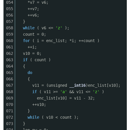
054
*v7 = v6;
055
++v7;
056
++v6;
057
}
058
while
( v6 <=
'z'
);
059
count = 0;
060
for
( i = enc_list; *i; ++count )
061
++i;
062
v10 = 0;
063
if
( count )
064
{
065
do
066
{
067
v11 = (unsigned
__int16
)enc_list[v10];
068
if
( v11 >=
'a'
&& v11 <=
'z'
)
069
enc_list[v10] = v11 - 32;
070
++v10;
071
}
072
while
( v10 < count );
073
}