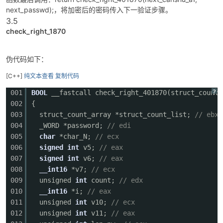
next_passwd);，将加密后的密码传入下一验证步骤。
3.5
check_right_1870
伪代码如下：
[C++]
纯文本查看
复制代码
?
001
BOOL
__fastcall check_right_401870(struct_count_
002
{
003
struct_count_array *struct_count_list;
// ebx
004
_WORD *password;
// edi
005
char
*char_N;
// ecx
006
signed
int
v5;
// eax
007
signed
int
v6;
// eax
008
__int16
*v7;
// ecx
009
unsigned
int
count;
// edx
010
__int16
*i;
// eax
011
unsigned
int
v10;
// ecx
012
unsigned
int
v11;
// eax