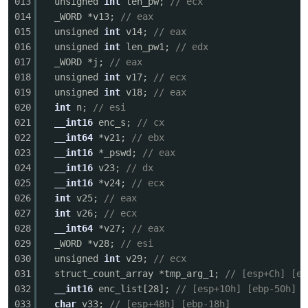
013
unsigned
int
len_pw;
// ecx
014
_WORD *v13;
// eax
015
unsigned
int
v14;
// eax
016
unsigned
int
len_pw1;
// edx
017
_WORD *j;
// eax
018
unsigned
int
v17;
// ecx
019
unsigned
int
v18;
// eax
020
int
n;
// esi
021
__int16
enc_s;
// cx
022
__int64
*v21;
// ebx
023
__int16
*_pswd;
// eax
024
__int16
v23;
// dx
025
__int16
*v24;
// ecx
026
int
v25;
// eax
027
int
v26;
// ecx
028
__int64
*v27;
// eax
029
_WORD *v28;
// esi
030
unsigned
int
v29;
// ecx
031
struct_count_array *tmp_arg_1;
// [esp+Ch] [eb
032
__int16
enc_list[28];
// [esp+10h] [ebp-50h]
033
char
v33;
// [esp+48h] [ebp-18h]