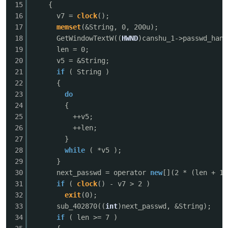
15
{
16
v7 =
clock
();
17
memset
(&String, 0, 200u);
18
GetWindowTextW((
HWND
)canshu_1->passwd_hand
19
len = 0;
20
v5 = &String;
21
if
( String )
22
{
23
do
24
{
25
++v5;
26
++len;
27
}
28
while
( *v5 );
29
}
30
next_passwd = operator
new
[](2 * (len + 1)
31
if
(
clock
() - v7 > 2 )
32
exit
(0);
33
sub_402870((
int
)next_passwd, &String);
34
if
( len >= 7 )