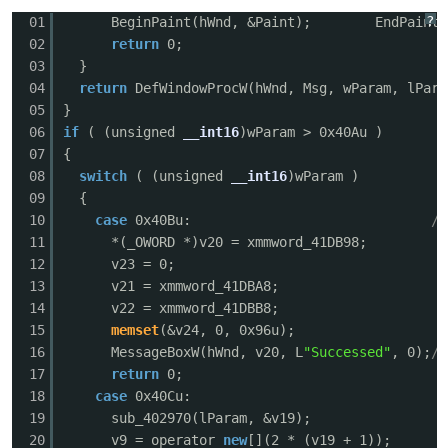
?
01
BeginPaint(hWnd, &Paint); EndPaint(h
02
return
0;
03
}
04
return
DefWindowProcW(hWnd, Msg, wParam, lPara
po
05
}
06
if
( (unsigned
__int16
)wParam > 0x40Au )
07
{
08
switch
( (unsigned
__int16
)wParam )
09
{
10
case
0x40Bu:
/
11
*(_OWORD *)v20 = xmmword_41DB98;
12
v23 = 0;
13
v21 = xmmword_41DBA8;
jie.
14
v22 = xmmword_41DBB8;
15
memset
(&v24, 0, 0x96u);
16
MessageBoxW(hWnd, v20, L
"Successed"
, 0);
/
17
return
0;
18
case
0x40Cu:
19
sub_402970(lParam, &v19);
20
v9 = operator
new
[](2 * (v19 + 1));