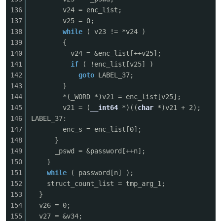
136
v24 = enc_list;
137
v25 = 0;
138
while
( v23 != *v24 )
139
{
140
v24 = &enc_list[++v25];
141
if
( !enc_list[v25] )
142
goto
LABEL_37;
143
}
144
*(_WORD *)v21 = enc_list[v25];
145
v21 = (
__int64
*)((
char
*)v21 + 2);
146
LABEL_37:
147
enc_s = enc_list[0];
148
}
149
_pswd = &password[++n];
150
}
151
while
( password[n] );
152
struct_count_list = tmp_arg_1;
153
}
154
v26 = 0;
155
v27 = &v34;