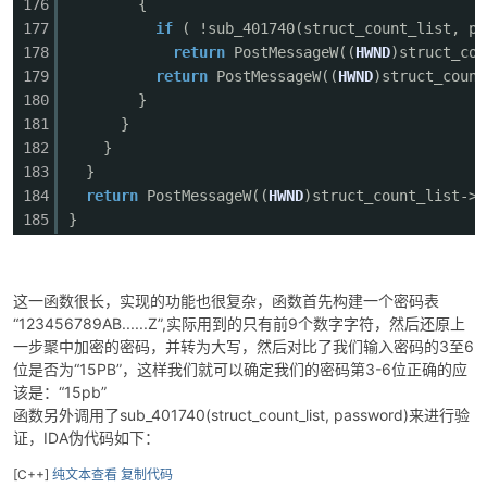
176
{
177
if
( !sub_401740(struct_count_list, pa
178
return
PostMessageW((
HWND
)struct_cou
179
return
PostMessageW((
HWND
)struct_count
180
}
181
}
182
}
183
}
184
return
PostMessageW((
HWND
)struct_count_list->w
185
}
这一函数很长，实现的功能也很复杂，函数首先构建一个密码表
“123456789AB......Z”,实际用到的只有前9个数字字符，然后还原上
一步聚中加密的密码，并转为大写，然后对比了我们输入密码的3至6
位是否为“15PB”，这样我们就可以确定我们的密码第3-6位正确的应
该是：“15pb”
函数另外调用了sub_401740(struct_count_list, password)来进行验
证，IDA伪代码如下：
[C++]
纯文本查看
复制代码