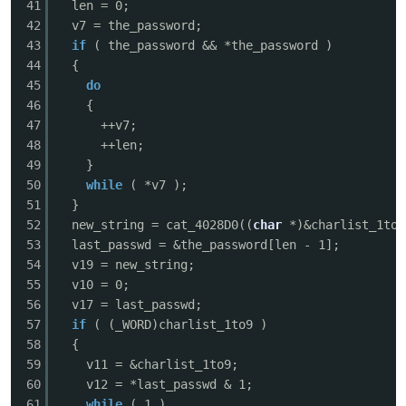
41
len = 0;
42
v7 = the_password;
43
if
( the_password && *the_password )
44
{
45
do
46
{
47
++v7;
48
++len;
49
}
50
while
( *v7 );
51
}
52
new_string = cat_4028D0((
char
*)&charlist_1to9
53
last_passwd = &the_password[len - 1];
54
v19 = new_string;
55
v10 = 0;
56
v17 = last_passwd;
57
if
( (_WORD)charlist_1to9 )
58
{
59
v11 = &charlist_1to9;
60
v12 = *last_passwd & 1;
61
while
( 1 )