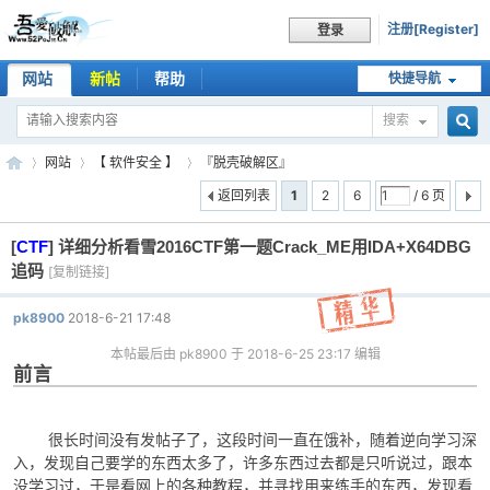
注册[Register]
登录
网站
新帖
帮助
快捷导航
搜索
搜
网站
【 软件安全 】
『脱壳破解区』
返回列表
1
2
6
/ 6 页
[
CTF
]
详细分析看雪2016CTF第一题Crack_ME用IDA+X64DBG
索
吾
»
›
›
追码
[复制链接]
pk8900
2018-6-21 17:48
本帖最后由 pk8900 于 2018-6-25 23:17 编辑
前言
很长时间没有发帖子了，这段时间一直在饿补，随着逆向学习深
入，发现自己要学的东西太多了，许多东西过去都是只听说过，跟本
爱
没学习过，于是看网上的各种教程，并寻找用来练手的东西，发现看