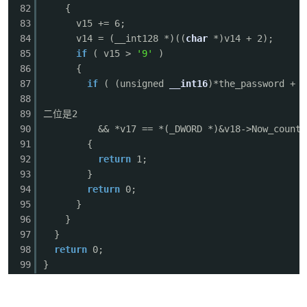
82
{
83
v15 += 6;
84
v14 = (__int128 *)((
char
*)v14 + 2);
85
if
( v15 >
'9'
)
86
{
87
if
( (unsigned
__int16
)*the_password + 
88
89
二位是2
90
&& *v17 == *(_DWORD *)&v18->Now_count
91
{
92
return
1;
93
}
94
return
0;
95
}
96
}
97
}
98
return
0;
99
}