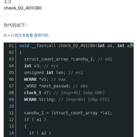
3.3
check_02_401CB0
伪代码如下：
[C++]
纯文本查看
复制代码
?
01
void
__fastcall check_02_401CB0(
int
a1,
int
a2)
02
{
03
struct_count_array *canshu_1;
// edi
04
int
v3;
// ecx
05
unsigned
int
len;
// esi
06
WCHAR
*v5;
// eax
07
_WORD *next_passwd;
// ebx
08
clock_t
v7;
// [esp+4h] [ebp-D0h]
09
WCHAR
String;
// [esp+8h] [ebp-CCh]
10
11
canshu_1 = (struct_count_array *)a1;
12
if
( a1 )
13
{
14
if
( a2 )