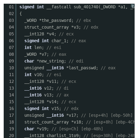
?
01
signed
int
__fastcall sub_401740(_DWORD *a1, _WO
02
{
03
_WORD *the_password;
// ebx
04
struct_count_array *v3;
// edx
05
__int128 *v4;
// ecx
06
signed
int
char_1;
// eax
07
int
len;
// esi
08
_WORD *v7;
// eax
09
char
*new_string;
// edi
10
unsigned
__int16
*last_passwd;
// eax
11
int
v10;
// esi
12
__int128 *v11;
// ecx
13
__int16
v12;
// di
14
__int16
v13;
// ax
15
__int128 *v14;
// ecx
16
signed
int
v15;
// edx
17
unsigned
__int16
*v17;
// [esp+4h] [ebp-50h]
18
struct_count_array *v18;
// [esp+8h] [ebp-4Ch]
19
char
*v19;
// [esp+Ch] [ebp-48h]
20
__int128 charlist_1to9;
// [esp+30h] [ebp-24h]