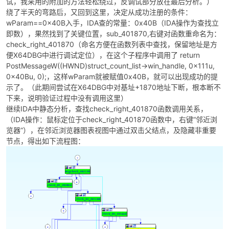
试，我采用的附加的方法轻松绕过，反调试部分放在最后分析。）
绕了半天的弯路后，又回到这里，决定从成功注册的条件：
wParam==0x40B入手，IDA查的常量：0x40B（IDA操作为查找立
即数），果然找到了关键位置，sub_401870,右键对函数重命名为：
check_right_401870（命名方便在函数列表中查找，保留地址是方
便X64DBG中进行调试定位），在这个子程序中调用了 return
PostMessageW((HWND)struct_count_list->win_handle, 0x111u,
0x40Bu, 0);，这样wParam就被赋值0x40B，就可以出现成功的提
示了。（此期间尝试在X64DBG中对基址+1870地址下断，根本断不
下来，说明验证过程中没有调用这里）
继续IDA中静态分析，查找check_right_401870函数调用关系，
（IDA操作：鼠标定位于check_right_401870函数中，右键“邻近浏
览器”），在邻近浏览器图表视图中通过双击父结点，及隐藏非重要
节点，得出如下流程图：