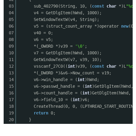
03
sub_402790(String, 10, (
const
char
*)L
"%d"
04
v4 = GetDlgItem(hWnd, 1000);
05
SetWindowTextW(v4, String);
06
v5 = (struct_count_array *)operator
new
(0x
07
v40 = 0;
08
v6 = v5;
09
*(_OWORD *)v39 =
'\0'
;
10
v7 = GetDlgItem(hWnd, 1000);
11
GetWindowTextW(v7, v39, 10);
12
vsscanf_27C0((
int
)v39, (
const
char
*)L
"%d"
13
*(_DWORD *)&v6->Now_count = v19;
14
v6->win_handle = (
int
)hWnd;
15
v6->passwd_handle = (
int
)GetDlgItem(hWnd, 
16
v6->count_handle = (
int
)GetDlgItem(hWnd, 1
17
v6->field_10 = (
int
)v6;
18
CreateThread(0, 0, (LPTHREAD_START_ROUTINE
19
return
0;
20
}