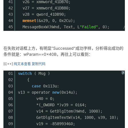
41
v26 = xmmword_41DB70;
42
v27 = xmmword_41DB80;
43
v28 = qword_41DB90;
44
memset
(&v29, 0, 0x2Cu);
45
MessageBoxW(hWnd, Text, L
"Failed"
, 0);
/
在失败对话框上方，有明显"Successed"成功字样，分析得出成功的
条件就是：wParam==0x40B，再往上可以看到：
[C++]
纯文本查看
复制代码
?
01
switch
( Msg )
02
{
03
case
0x113u:
04
v13 = operator
new
(0x14u);
05
v40 = 0;
06
*(_OWORD *)v39 = 0i64;
07
v14 = GetDlgItem(hWnd, 1000);
08
GetDlgItemTextW(v14, 1000, v39, 10);
09
v19 = -858993460;