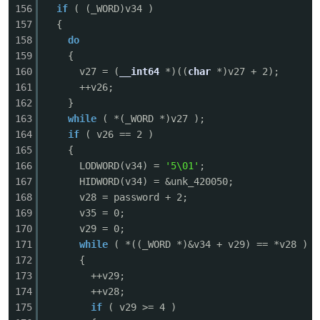
156
if
( (_WORD)v34 )
157
{
158
do
159
{
160
v27 = (
__int64
*)((
char
*)v27 + 2);
161
++v26;
162
}
163
while
( *(_WORD *)v27 );
164
if
( v26 == 2 )
165
{
166
LODWORD(v34) =
'5\01'
;
167
HIDWORD(v34) = &unk_420050;
168
v28 = password + 2;
169
v35 = 0;
170
v29 = 0;
171
while
( *((_WORD *)&v34 + v29) == *v28 )
172
{
173
++v29;
174
++v28;
175
if
( v29 >= 4 )