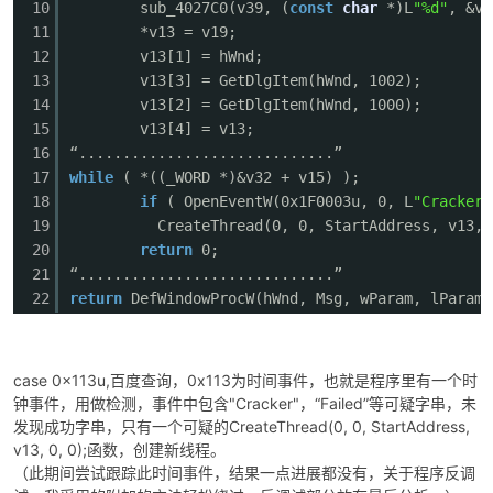
10
sub_4027C0(v39, (
const
char
*)L
"%d"
, &v1
11
*v13 = v19;
12
v13[1] = hWnd;
13
v13[3] = GetDlgItem(hWnd, 1002);
14
v13[2] = GetDlgItem(hWnd, 1000);
15
v13[4] = v13;
16
“.............................”
17
while
( *((_WORD *)&v32 + v15) );
18
if
( OpenEventW(0x1F0003u, 0, L
"Cracker"
19
CreateThread(0, 0, StartAddress, v13, 
20
return
0;
21
“.............................”
22
return
DefWindowProcW(hWnd, Msg, wParam, lParam)
case 0x113u,百度查询，0x113为时间事件，也就是程序里有一个时
钟事件，用做检测，事件中包含"Cracker"，“Failed”等可疑字串，未
发现成功字串，只有一个可疑的CreateThread(0, 0, StartAddress,
v13, 0, 0);函数，创建新线程。
（此期间尝试跟踪此时间事件，结果一点进展都没有，关于程序反调