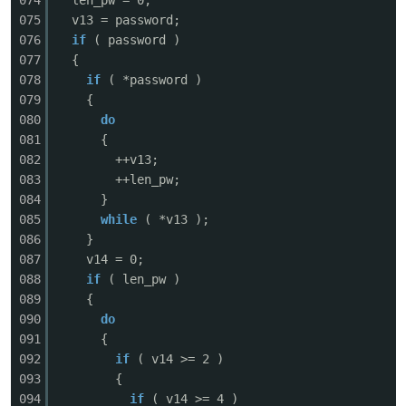
074
len_pw = 0;
075
v13 = password;
076
if
( password )
077
{
078
if
( *password )
079
{
080
do
081
{
082
++v13;
083
++len_pw;
084
}
085
while
( *v13 );
086
}
087
v14 = 0;
088
if
( len_pw )
089
{
090
do
091
{
092
if
( v14 >= 2 )
093
{
094
if
( v14 >= 4 )