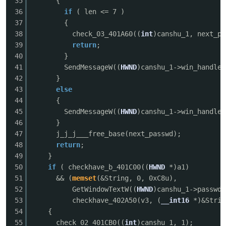
35
{
36
if
( len <= 7 )
37
{
38
check_03_401A60((
int
)canshu_1, next_pa
39
return
;
40
}
41
SendMessageW((
HWND
)canshu_1->win_handle,
42
}
43
else
44
{
45
SendMessageW((
HWND
)canshu_1->win_handle,
46
}
47
j_j_j___free_base(next_passwd);
48
return
;
49
}
50
if
( checkhave_b_401C00((
HWND
*)a1)
51
&& (
memset
(&String, 0, 0xC8u),
52
GetWindowTextW((
HWND
)canshu_1->passwd_
53
checkhave_402A50(v3, (
__int16
*)&Stri
54
{
55
check_02_401CB0((
int
)canshu_1, 1);