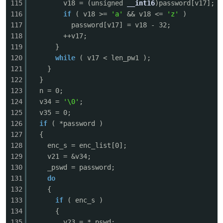
115
v18 = (unsigned
__int16
)password[v17];
116
if
( v18 >=
'a'
&& v18 <=
'z'
)
117
password[v17] = v18 - 32;
118
++v17;
119
}
120
while
( v17 < len_pw1 );
121
}
122
}
123
n = 0;
124
v34 =
'\0'
;
125
v35 = 0;
126
if
( *password )
127
{
128
enc_s = enc_list[0];
129
v21 = &v34;
130
_pswd = password;
131
do
132
{
133
if
( enc_s )
134
{
135
v23 = *_pswd;