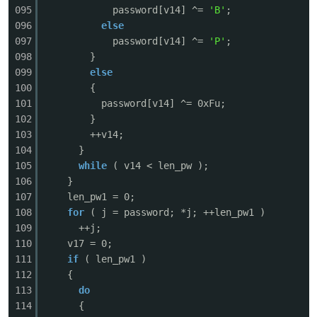
095
password[v14] ^=
'B'
;
096
else
097
password[v14] ^=
'P'
;
098
}
099
else
100
{
101
password[v14] ^= 0xFu;
102
}
103
++v14;
104
}
105
while
( v14 < len_pw );
106
}
107
len_pw1 = 0;
108
for
( j = password; *j; ++len_pw1 )
109
++j;
110
v17 = 0;
111
if
( len_pw1 )
112
{
113
do
114
{