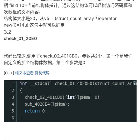
柄 field_10=当前结构体指针，通过这结构体可以轻松访问密码框和
次数框的文本内容。
结构体大小是20，从v5 = (struct_count_array *)operator
new(0x14u);这句中就可以确定。
3.2
check_01_20E0
代码比较少,调用了check_02_401CB0，参数共2个，第一个是我们
自定义的那个结构体数据，第二个参数是0
[C++]
纯文本查看
复制代码
?
1
int
__stdcall check_01_4020E0(struct_count_array
2
{
3
check_02_401CB0((
int
)lpMem, 0);
4
sub_402CE4(lpMem);
5
return
0;
6
}