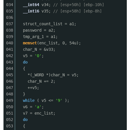
034
__int64
v34;
// [esp+50h] [ebp-10h]
035
__int16
v35;
// [esp+58h] [ebp-8h]
036
037
struct_count_list = a1;
038
password = a2;
039
tmp_arg_1 = a1;
040
memset
(enc_list, 0, 54u);
041
char_N = &v33;
042
v5 =
'0'
;
043
do
044
{
045
*(_WORD *)char_N = v5;
046
char_N += 2;
047
++v5;
048
}
049
while
( v5 <=
'9'
);
050
v6 =
'a'
;
051
v7 = enc_list;
052
do
053
{