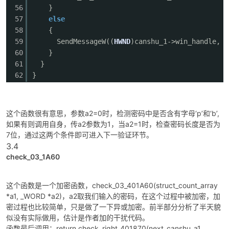
56
}
57
else
58
{
59
SendMessageW((
HWND
)canshu_1->win_handle, 0
60
}
61
}
62
}
这个函数很有意思，参数a2=0时，检测密码中是否含有字母‘p’和‘b’,
如果有则调用自身，传a2参数为1，当a2=1时，检查密码长度是否为
7位，通过这两个条件即可进入下一验证环节。
3.4
check_03_1A60
这个函数是一个加密函数，check_03_401A60(struct_count_array
*a1, _WORD *a2)，a2取我们输入的密码，在这个过程中被加密，加
密过程也比较简单，只是做了一下异或加密。前半部分分析了半天貌
似没有实际做用，估计是作者加的干扰代码。
函数最后调用：return check_right_401870(next_canshu_a1,