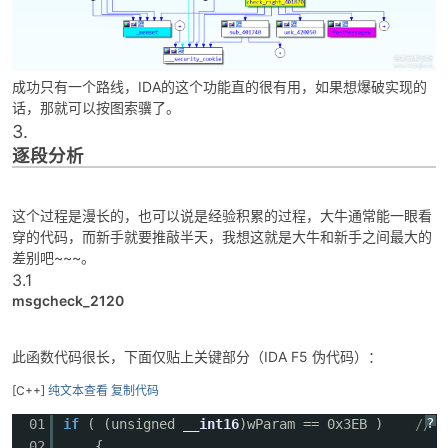
成功只有一个路线，IDA的这个功能直的很有用，如果想爆破实现的
话，那就可以按图索骥了。
3.
逐段分析
这个过程是漫长的，也可以说是经验积累的过程，大牛通常能一眼看
穿的代码，而新手就要推敲半天，我想这就是大牛和新手之间最大的
差别吧~~~。
3.1
msgcheck_2120
此函数代码很长，下面仅贴上关键部分（IDA F5 伪代码）：
[C++]
纯文本查看
复制代码
?
01
if
( (unsigned
__int16
)wParam == 0x3EB )
// 
02
{