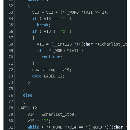
62
{
63
v13 = v12 + (*(_WORD *)v11 >> 2);
64
if
( v13 ==
'2'
)
65
break
;
66
if
( v13 !=
'd'
)
67
{
68
v11 = (__int128 *)((
char
*)&charlist_1to
69
if
( *(_WORD *)v11 )
70
continue
;
71
}
72
new_string = v19;
73
goto
LABEL_12;
74
}
75
}
76
else
77
{
78
LABEL_12:
79
v14 = &charlist_1to9;
80
v15 =
'1'
;
81
while
( *(_WORD *)v14 == *(_WORD *)((
char
*)