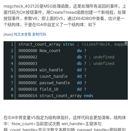
msgcheck_402120是MSG处理函数，这里处理所有返回的事件，上
面代码为OK按钮事件，用CreateThread函数创建一个新线程，处理
按钮事件，参数V6，即上面的V5，通过X64DBG中查看，估计是一
个结构体，于是在IDA中自定义了一个结构体：如下
[Asm]
纯文本查看
复制代码
?
1
struct_count_array
struc
; (sizeof=0x14, mappedt
2
00000000 Now_count
dw
?
3
00000002
db
?
; undefined
4
00000003
db
?
; undefined
5
00000004 win_handle
dd
?
6
00000008 count_handle
dd
?
7
0000000C passwd_handle
dd
?
8
00000010 field_10
dd
?
9
00000014 struct_count_array
ends
在IDA中将变量V5指定为结构体指针，这样代码会更加清晰，结构体
中：Now_count=当前尝试次数 win_handle=主窗体句
柄 count_handle=显示次数文本框句柄 passwd_handle=密码框句