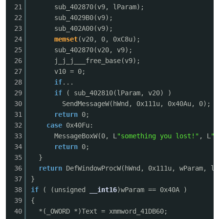
21
sub_402870(v9, lParam);
22
sub_4029B0(v9);
cn
23
sub_402A00(v9);
24
memset
(v20, 0, 0xC8u);
25
sub_402870(v20, v9);
26
j_j_j___free_base(v9);
27
v10 = 0;
28
if
...
29
if
( sub_402810(lParam, v20) )
30
SendMessageW(hWnd, 0x111u, 0x40Au, 0);
31
return
0;
32
case
0x40Fu:
33
MessageBoxW(0, L
"something you lost!"
, L
"F
34
return
0;
35
}
36
return
DefWindowProcW(hWnd, 0x111u, wParam, lP
37
}
38
if
( (unsigned
__int16
)wParam == 0x40A )
39
{
40
*(_OWORD *)Text = xmmword_41DB60;