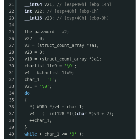
21
__int64
v21;
// [esp+40h] [ebp-14h]
22
int
v22;
// [esp+48h] [ebp-Ch]
23
__int16
v23;
// [esp+4Ch] [ebp-8h]
24
25
the_password = a2;
26
v22 = 0;
27
v3 = (struct_count_array *)a1;
28
v23 = 0;
29
v18 = (struct_count_array *)a1;
30
charlist_1to9 =
'\0'
;
31
v4 = &charlist_1to9;
32
char_1 =
'1'
;
33
v21 =
'\0'
;
34
do
35
{
36
*(_WORD *)v4 = char_1;
37
v4 = (__int128 *)((
char
*)v4 + 2);
38
++char_1;
39
}
40
while
( char_1 <=
'9'
);