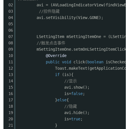
02
avi = (AVLoadingIndicatorView)findViewBy
03
//控件隐藏
cn
04
avi.setVisibility(View.GONE);
05
06
07
LSettingItem mSettingItemOne = (LSetting
08
//触发点击事件
09
mSettingItemOne.setmOnLSettingItemClick(
10
@Override
11
public
void
click(
boolean
isChecked)
12
Toast.makeText(getApplicationCo
13
if
(is){
14
//显示
15
avi.show();
16
is=
false
;
17
}
else
{
18
//隐藏
19
avi.hide();
20
is=
true
;
21
}