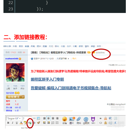
22
}
23
});
二、添加链接教程：