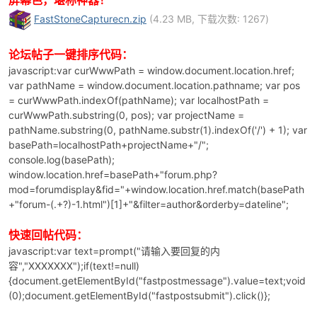
FastStoneCapturecn.zip
(4.23 MB, 下载次数: 1267)
论坛帖子一键排序代码：
javascript:var curWwwPath = window.document.location.href;
var pathName = window.document.location.pathname; var pos
= curWwwPath.indexOf(pathName); var localhostPath =
curWwwPath.substring(0, pos); var projectName =
pathName.substring(0, pathName.substr(1).indexOf('/') + 1); var
basePath=localhostPath+projectName+"/";
console.log(basePath);
window.location.href=basePath+"forum.php?
mod=forumdisplay&fid="+window.location.href.match(basePath
+"forum-(.+?)-1.html")[1]+"&filter=author&orderby=dateline";
快速回帖代码：
javascript:var text=prompt("请输入要回复的内
容","XXXXXXX");if(text!=null)
{document.getElementById("fastpostmessage").value=text;void
(0);document.getElementById("fastpostsubmit").click()};