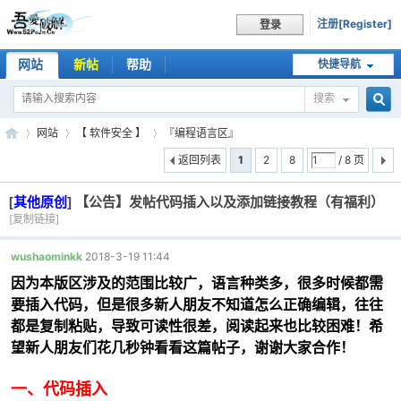
注册[Register]
登录
网站
新帖
帮助
快捷导航
搜索
搜
网站
【 软件安全 】
『编程语言区』
返回列表
1
2
8
/ 8 页
[
其他原创
]
【公告】发帖代码插入以及添加链接教程（有福利）
索
吾
»
›
›
[复制链接]
wushaominkk
2018-3-19 11:44
因为本版区涉及的范围比较广，语言种类多，很多时候都需
要插入代码，但是很多新人朋友不知道怎么正确编辑，往往
都是复制粘贴，导致可读性很差，阅读起来也比较困难！希
望新人朋友们花几秒钟看看这篇帖子，谢谢大家合作！
一、代码插入
爱