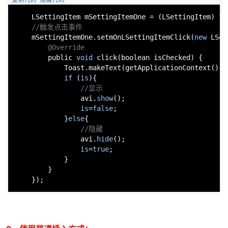
 复制代码
 隐藏代码
    LSettingItem mSettingItemOne = (LSettingItem) fi
//触发点击事件
    mSettingItemOne.setmOnLSettingItemClick(
new
 LSet
@Override
        public 
void
 click(boolean isChecked) {

            Toast.makeText(getApplicationContext(), 
-
if
 (
is
){

//显示
                avi.
show
();

is
=
false
;

            }
else
{

//隐藏
                avi.
hide
();

is
=
true
;

            }

        }

52
    });