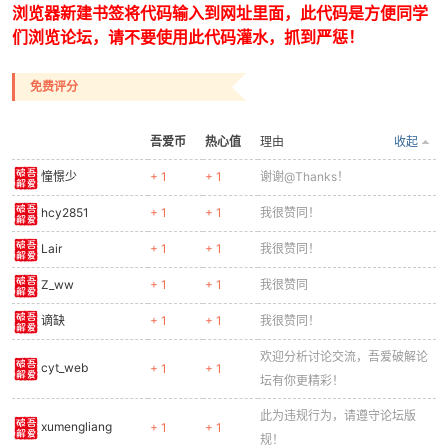
浏览器新建书签将代码输入到网址里面，此代码是方便同学
们浏览论坛，请不要使用此代码灌水，抓到严惩！
免费评分
吾爱币
热心值
理由
收起
憧憬少
+ 1
+ 1
谢谢@Thanks！
hcy2851
+ 1
+ 1
我很赞同！
Lair
+ 1
+ 1
我很赞同！
Z_ww
+ 1
+ 1
我很赞同
谪缺
+ 1
+ 1
我很赞同！
欢迎分析讨论交流，吾爱破解论
cyt_web
+ 1
+ 1
坛有你更精彩！
此为违规行为，请遵守论坛版
xumengliang
+ 1
+ 1
规！