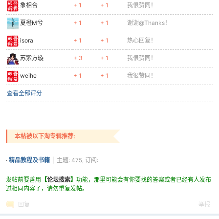
象相合
+ 1
+ 1
我很赞同！
夏橙M兮
+ 1
+ 1
谢谢@Thanks！
isora
+ 1
+ 1
热心回复！
苏紫方璇
+ 3
+ 1
我很赞同！
weihe
+ 1
+ 1
我很赞同！
查看全部评分
本帖被以下淘专辑推荐:
·
精品教程及书籍
|
主题: 475, 订阅:
425
发帖前要善用
【
论坛搜索
】
功能，那里可能会有你要找的答案或者已经有人发布
过相同内容了，请勿重复发帖。
回复
举报