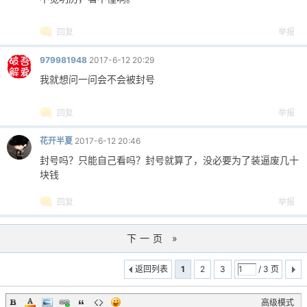
303
159 - Brass
304
399 - Catacombs
回复
举报
305
208 - Sand Dune
306
230 - Steel Disruption
979981948
2017-6-12 20:29
307
278 - Blue Fissure
308
293 - Death Rattle
我就想问一问会不会被封号
309
353 - Water Elemental
310
367 - Reactor
回复
举报
311
381 - Grinder
312
479 - Bunsen Burner
花开半夏
2017-6-12 20:46
313
========================================
封号吗？只能自己看吗？封号就算了，没必要为了装逼废几十
314
* Gut Knife *
块钱
315
========================================
316
5 - Forest DDPAT
回复
举报
317
418 - Doppler (Phase 1)
318
12 - Crimson Web
下一页 »
319
419 - Doppler (Phase 2)
320
59 - Slaughter
返回列表
1
2
3
/ 3 页
321
38 - Fade
322
40 - Night
高级模式
323
42 - Blue Steel