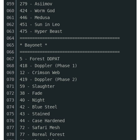
059
279 - Asiimov
060
424 - Worm God
cn
061
446 - Medusa
062
451 - Sun in Leo
063
475 - Hyper Beast
064
========================================
065
* Bayonet *
066
========================================
067
5 - Forest DDPAT
068
418 - Doppler (Phase 1)
069
12 - Crimson Web
070
419 - Doppler (Phase 2)
071
59 - Slaughter
072
38 - Fade
073
40 - Night
074
42 - Blue Steel
075
43 - Stained
076
44 - Case Hardened
077
72 - Safari Mesh
078
77 - Boreal Forest