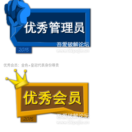
破
优秀会员：金色+皇冠代表身份尊贵
解