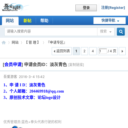
注册[Register]
登录
网站
新帖
帮助
快捷导航
搜索
搜
网站
【 管 理 】
『申请专区』
返回列表
1
2
4
/ 4 页
[
会员申请
]
申请会员ID：淡灰青色
索
[复制链接]
吾
»
›
›
吾爱游客
2016-3-4 15:42
1、申 请 I D：
淡灰青色
2、个人邮箱：
204469918@qq.com
3、原创技术文章：论坛logo设计
优秀管理员:蓝色+拳头代表行驶的权利
爱