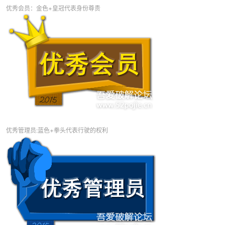
优秀会员：金色+皇冠代表身份尊贵
-
优秀管理员:蓝色+拳头代表行驶的权利
52