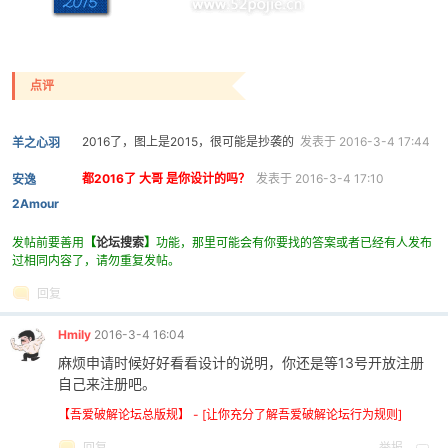
点评
po
2016了，图上是2015，很可能是抄袭的
发表于 2016-3-4 17:44
羊之心羽
都2016了 大哥 是你设计的吗？
发表于 2016-3-4 17:10
安逸
2Amour
发帖前要善用
【
论坛搜索
】
功能，那里可能会有你要找的答案或者已经有人发布
过相同内容了，请勿重复发帖。
jie.
回复
Hmily
2016-3-4 16:04
麻烦申请时候好好看看设计的说明，你还是等13号开放注册
自己来注册吧。
【吾爱破解论坛总版规】 - [让你充分了解吾爱破解论坛行为规则]
回复
举报