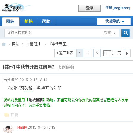
注册[Register]
登录
网站
新帖
帮助
快捷导航
搜索
搜
网站
【 管 理 】
『申请专区』
返回列表
1
2
5
/ 5 页
[其他]
中秋节开放注册吗？
索
[复制链接]
吾
»
›
›
吾爱游客
2015-9-15 13:14
一心想学习
破解
，希望开放注册
发帖前要善用
【
论坛搜索
】
功能，那里可能会有你要找的答案或者已经有人发布
过相同内容了，请勿重复发帖。
回复
Hmily
2015-9-15 15:19
爱