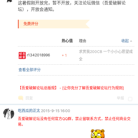
这暑假刚开放完，暂不开放，关注论坛微信（吾爱破解论
坛），开放会通知。
免费评分
热心值
理由
收起
求赏我200CB 一个小小心愿望成
r1342018996
+ 1
破
全
查看全部评分
【吾爱破解论坛总版规】 - [让你充分了解吾爱破解论坛行为规则]
回复
举报
吃西瓜的正太
2015-9-15 16:00
解
吾爱破解论坛没有任何官方QQ群，禁止留联系方式，禁止任何商业交
易。