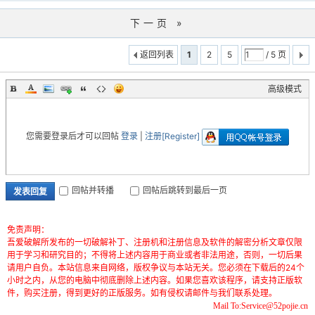
下一页 »
返回列表
1
2
5
/ 5 页
高级模式
您需要登录后才可以回帖
登录
|
注册[Register]
回帖并转播
回帖后跳转到最后一页
发表回复
免责声明：
吾爱破解所发布的一切破解补丁、注册机和注册信息及软件的解密分析文章仅限
用于学习和研究目的；不得将上述内容用于商业或者非法用途，否则，一切后果
请用户自负。本站信息来自网络，版权争议与本站无关。您必须在下载后的24个
小时之内，从您的电脑中彻底删除上述内容。如果您喜欢该程序，请支持正版软
件，购买注册，得到更好的正版服务。如有侵权请邮件与我们联系处理。
Mail To:Service@52pojie.cn