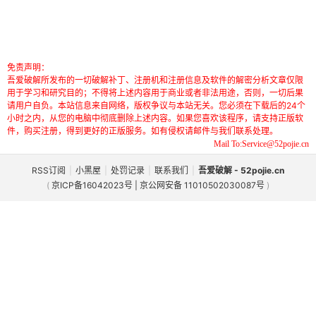
免责声明：
吾爱破解所发布的一切破解补丁、注册机和注册信息及软件的解密分析文章仅限
用于学习和研究目的；不得将上述内容用于商业或者非法用途，否则，一切后果
请用户自负。本站信息来自网络，版权争议与本站无关。您必须在下载后的24个
小时之内，从您的电脑中彻底删除上述内容。如果您喜欢该程序，请支持正版软
件，购买注册，得到更好的正版服务。如有侵权请邮件与我们联系处理。
Mail To:Service@52pojie.cn
RSS订阅
|
小黑屋
|
处罚记录
|
联系我们
|
吾爱破解 - 52pojie.cn
(
京ICP备16042023号 | 京公网安备 11010502030087号
)