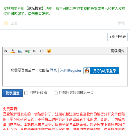
发帖前要善用
【
论坛搜索
】
功能，那里可能会有你要找的答案或者已经有人发布
过相同内容了，请勿重复发帖。
回复
举报
返回列表
高级模式
破
您需要登录后才可以回帖
登录
|
注册[Register]
回帖并转播
回帖后跳转到最后一页
发表回复
免责声明：
解
吾爱破解所发布的一切破解补丁、注册机和注册信息及软件的解密分析文章仅限
用于学习和研究目的；不得将上述内容用于商业或者非法用途，否则，一切后果
请用户自负。本站信息来自网络，版权争议与本站无关。您必须在下载后的24个
小时之内，从您的电脑中彻底删除上述内容。如果您喜欢该程序，请支持正版软