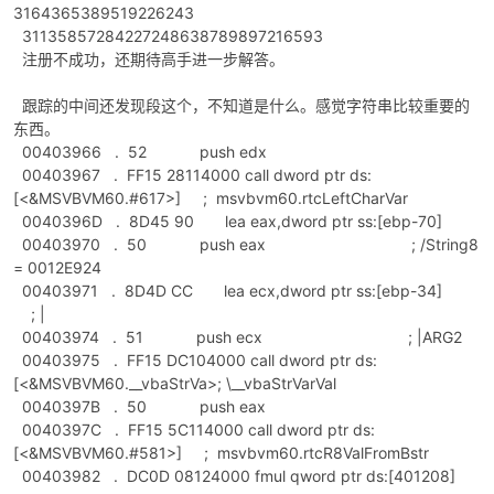
3164365389519226243
31135857284227248638789897216593
注册不成功，还期待高手进一步解答。
跟踪的中间还发现段这个，不知道是什么。感觉字符串比较重要的
东西。
00403966 . 52 push edx
00403967 . FF15 28114000 call dword ptr ds:
[<&MSVBVM60.#617>] ; msvbvm60.rtcLeftCharVar
0040396D . 8D45 90 lea eax,dword ptr ss:[ebp-70]
00403970 . 50 push eax ; /String8
= 0012E924
00403971 . 8D4D CC lea ecx,dword ptr ss:[ebp-34]
; |
00403974 . 51 push ecx ; |ARG2
00403975 . FF15 DC104000 call dword ptr ds:
[<&MSVBVM60.__vbaStrVa>; \__vbaStrVarVal
0040397B . 50 push eax
0040397C . FF15 5C114000 call dword ptr ds:
[<&MSVBVM60.#581>] ; msvbvm60.rtcR8ValFromBstr
00403982 . DC0D 08124000 fmul qword ptr ds:[401208]