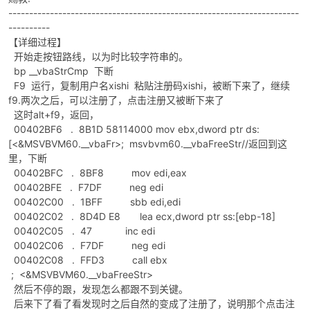
----------------------------------------------------------------------
----------
【详细过程】
开始走按钮路线，以为时比较字符串的。
bp __vbaStrCmp 下断
F9 运行，复制用户名xishi 粘贴注册码xishi，被断下来了，继续
f9.两次之后，可以注册了，点击注册又被断下来了
这时alt+f9，返回，
破
00402BF6 . 8B1D 58114000 mov ebx,dword ptr ds:
[<&MSVBVM60.__vbaFr>; msvbvm60.__vbaFreeStr//返回到这
里，下断
00402BFC . 8BF8 mov edi,eax
00402BFE . F7DF neg edi
00402C00 . 1BFF sbb edi,edi
00402C02 . 8D4D E8 lea ecx,dword ptr ss:[ebp-18]
00402C05 . 47 inc edi
00402C06 . F7DF neg edi
00402C08 . FFD3 call ebx
解
; <&MSVBVM60.__vbaFreeStr>
然后不停的跟，发现怎么都跟不到关键。
后来下了看了看发现时之后自然的变成了注册了，说明那个点击注