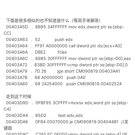
下面是很多相似的也不知道是什么（等高手来解答）
00403A5D . 8B95 34FFFFFF mov edx,dword ptr ss:[ebp-
po
CC]
00403A63 . 52 push edx
00403A64 . FF91 A0000000 call dword ptr ds:[ecx+A0]
00403A6A . DBE2 fclex
00403A6C . 8985 30FFFFFF mov dword ptr ss:[ebp-D0],eax
00403A72 . 83BD 30FFFFFF>cmp dword ptr ss:[ebp-D0],0
00403A79 . 7D 26 jge short CM090819.00403AA1
00403A7B . 68 A0000000 push 0A0
00403A80 . 68 24254000 push CM090819.00402524
jie.
走到这个时候
00403D9D . 0FBF95 3CFFFF>movsx edx,word ptr ss:[ebp-
C4]
00403DA4 . 85D2 test edx,edx
00403DA6 0F84 05070000 je CM090819.004044B1 //关
键跳
00403DAC . C745 FC 0F000>mov dword ptr ss:[ebp-4],0F