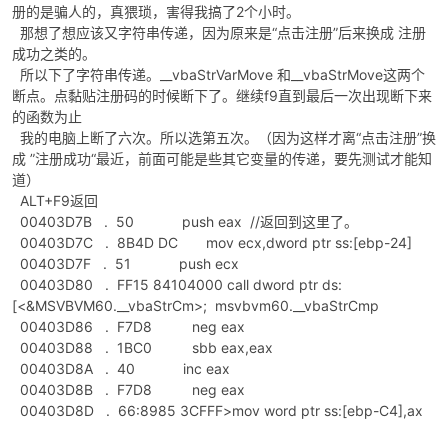
册的是骗人的，真猥琐，害得我搞了2个小时。
那想了想应该又字符串传递，因为原来是“点击注册”后来换成 注册
成功之类的。
所以下了字符串传递。__vbaStrVarMove 和__vbaStrMove这两个
断点。点黏贴注册码的时候断下了。继续f9直到最后一次出现断下来
的函数为止
我的电脑上断了六次。所以选第五次。（因为这样才离“点击注册”换
-
成 ”注册成功“最近，前面可能是些其它变量的传递，要先测试才能知
道）
ALT+F9返回
00403D7B . 50 push eax //返回到这里了。
00403D7C . 8B4D DC mov ecx,dword ptr ss:[ebp-24]
00403D7F . 51 push ecx
00403D80 . FF15 84104000 call dword ptr ds:
[<&MSVBVM60.__vbaStrCm>; msvbvm60.__vbaStrCmp
00403D86 . F7D8 neg eax
52
00403D88 . 1BC0 sbb eax,eax
00403D8A . 40 inc eax
00403D8B . F7D8 neg eax
00403D8D . 66:8985 3CFFF>mov word ptr ss:[ebp-C4],ax