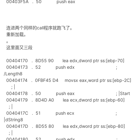
00403F5A . 50 push eax
连进两个同样的call程序就跑飞了。
重新加载。
。
这里面又三段
00404170 . 8D55 90 lea edx,dword ptr ss:[ebp-70]
00404173 . 52 push edx ;
/Length8
00404174 . 0FBF45 D4 movsx eax,word ptr ss:[ebp-2C]
; |
00404178 . 50 push eax ; |Start
00404179 . 8D4D A0 lea ecx,dword ptr ss:[ebp-60]
; |
0040417C . 51 push ecx ;
|dString8
0040417D . 8D55 80 lea edx,dword ptr ss:[ebp-80]
; |
00404180 . 52 push edx ;