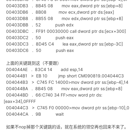
00403DB3 . 8B45 08 mov eax,dword ptr ss:[ebp+8]
00403DB6 . 8B08 mov ecx,dword ptr ds:[eax]
cn
00403DB8 . 8B55 08 mov edx,dword ptr ss:[ebp+8]
00403DBB . 52 push edx
00403DBC . FF91 00030000 call dword ptr ds:[ecx+300]
00403DC2 . 50 push eax
00403DC3 . 8D45 C4 lea eax,dword ptr ss:[ebp-3C]
00403DC6 . 50 push eax
上面的关键跳到这（不要跟）
004044AE . 83C4 14 add esp,14
004044B1 > EB 10 jmp short CM090819.004044C3
004044B3 > C745 FC 14000>mov dword ptr ss:[ebp-4],14
004044BA . 8B45 08 mov eax,dword ptr ss:[ebp+8]
004044BD . 66:C740 34 FF>mov word ptr ds:
[eax+34],0FFFF
004044C3 > C745 F0 00000>mov dword ptr ss:[ebp-10],0
004044CA . 9B wait
如果不nop掉那个关键跳的话，就在系统的领空再也回来不来了。