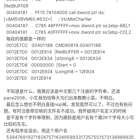
|RetBUFFER
00404181 . FF15 74104000 call dword ptr ds:
[<&MSVBVM60.#632>] ; \rtcMidCharVar
00404187 . C785 48FFFFFF>mov dword ptr ss:[ebp-B8],1
00404191 . C785 40FFFFFF>mov dword ptr ss:[ebp-C0],2
每段的值都是一样的
0012E7CC 00401188 CM090819.00401188
0012E7D0 0012E914 |RetBUFFER = 0012E914
0012E7D4 0012E934 |dString8 = 0012E934
0012E7D8 00000000 |Start = 0
0012E7DC 0012E924 \Length8 = 12E924
0012E7E0 0012E914
不知道是什么，我猜应该是中文那几个注册的字符串，还请
pace2008，小生我怕怕等大鸟们出来教教小菜。不明白。
最后怎么想也不明白直接nop掉。发现竟然可以了。不过也有些问
题。有时注册带空格的文件名不成功。我怀疑用户名定义的时候
是不是有个字符串限制，因为跟踪是用户名有个跟26个字母大小写
比较的东东。
还有程序会溢出，用这个用户名
539476919271824757162495993317257551573136989925