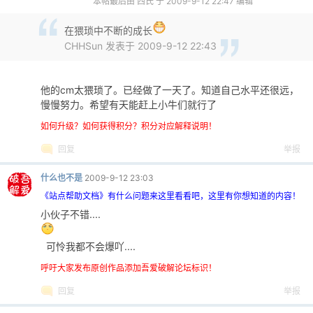
本帖最后由 西氏 于 2009-9-12 22:47 编辑
在猥琐中不断的成长
CHHSun 发表于 2009-9-12 22:43
他的cm太猥琐了。已经做了一天了。知道自己水平还很远，
慢慢努力。希望有天能赶上小牛们就行了
如何升级？如何获得积分？积分对应解释说明！
回复
举报
什么也不是
2009-9-12 23:03
《站点帮助文档》有什么问题来这里看看吧，这里有你想知道的内容！
小伙子不错....
可怜我都不会爆吖....
呼吁大家发布原创作品添加吾爱破解论坛标识！
回复
举报