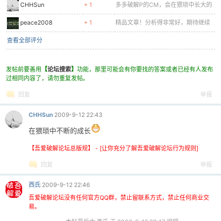
CHHSun
+ 1
多多破解P的CM，会在猥琐中长大的
peace2008
+ 1
精品文章！分析得非常好，期待继续
查看全部评分
发帖前要善用
【
论坛搜索
】
功能，那里可能会有你要找的答案或者已经有人发布
过相同内容了，请勿重复发帖。
回复
举报
CHHSun
2009-9-12 22:43
在猥琐中不断的成长
【吾爱破解论坛总版规】 - [让你充分了解吾爱破解论坛行为规则]
回复
举报
西氏
2009-9-12 22:46
吾爱破解论坛没有任何官方QQ群，禁止留联系方式，禁止任何商业交
易。