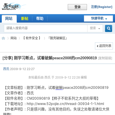
注册[Register]
登录
网站
新帖
帮助
快捷导航
搜索
搜
网站
【 软件安全 】
『脱壳破解区』
返回列表
[分享]
刚学习断点，试着破解peace2008的cm20090819
索
[复制链接]
吾
»
›
›
西氏
2009-9-12 22:27
本帖最后由 西氏 于 2009-9-12 22:28 编辑
【文章标题】: 刚学习断点，试着
破解
peace2008的cm20090819
【文章作者】: 西氏
【软件名称】: CM20090819【柿子不软系列之大叔的草莓】
【下载地址】: http://www.52pojie.cn/thread-30934-1-1.html
【作者声明】: 只是感兴趣，没有其他目的。失误之处敬请诸位大侠
爱
赐教!