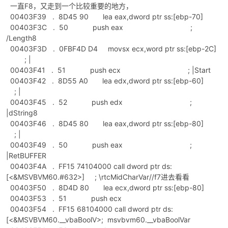
一直F8，又走到一个比较重要的地方，
00403F39 . 8D45 90 lea eax,dword ptr ss:[ebp-70]
00403F3C . 50 push eax ;
/Length8
00403F3D . 0FBF4D D4 movsx ecx,word ptr ss:[ebp-2C]
; |
00403F41 . 51 push ecx ; |Start
00403F42 . 8D55 A0 lea edx,dword ptr ss:[ebp-60]
; |
00403F45 . 52 push edx ;
|dString8
00403F46 . 8D45 80 lea eax,dword ptr ss:[ebp-80]
; |
00403F49 . 50 push eax ;
|RetBUFFER
00403F4A . FF15 74104000 call dword ptr ds:
[<&MSVBVM60.#632>] ; \rtcMidCharVar//f7进去看看
00403F50 . 8D4D 80 lea ecx,dword ptr ss:[ebp-80]
00403F53 . 51 push ecx
00403F54 . FF15 68104000 call dword ptr ds:
[<&MSVBVM60.__vbaBoolV>; msvbvm60.__vbaBoolVar