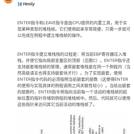
1#
Hmily
ENTER指令和LEAVE指令是由CPU提供的内置工具，用于实
po
现某种类型的堆栈帧。它们使用起来非常简便，只需一步就可
以完成在例程中建立堆栈帧的操作。
ENTER指令建立堆栈栈的过程是：将当前EBP寄存器压入堆
栈，并使它指向局部变量区的顶部（见图C）。ENTER指令还
支持嵌套堆栈帧的管理，通常嵌套堆栈是在同一个例程内（当
然高级语言也得支持嵌套块才行）。为了实现嵌套，使用
ENTER指令代码的必须指明当前嵌套的层数（这使得ENTER
的使用与实现具体的例程调用之间关联性较小）。当给出嵌套
jie.
的层数时，ENTER指令将指向当前每一个活动的堆栈帧的起
始位置的指针存储到例程的堆栈帧中。然后，代码就可以使用
这些指针来访问其它当前活动的堆栈帧了。