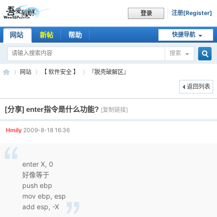
注册[Register]
登录
网站
新帖
帮助
快捷导航
搜索
搜
网站
【 软件安全 】
『脱壳破解区』
返回列表
[分享]
enter指令是什么功能?
索
[复制链接]
吾
»
›
›
Hmily
2009-8-18 16:36
enter X, 0
好像等于
push ebp
mov ebp, esp
add esp, -X
爱