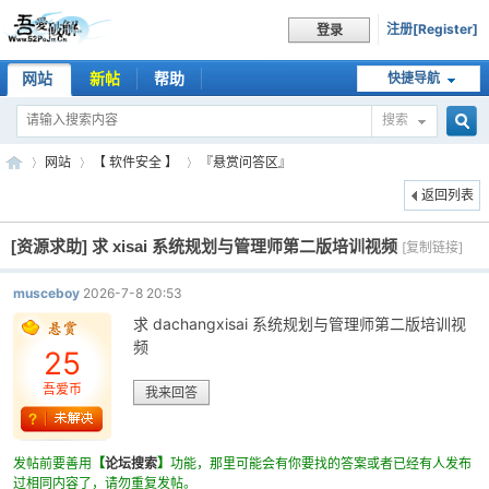
注册[Register]
登录
网站
新帖
帮助
快捷导航
搜索
搜
网站
【 软件安全 】
『悬赏问答区』
返回列表
[资源求助]
求 xisai 系统规划与管理师第二版培训视频
索
[复制链接]
吾
»
›
›
musceboy
2026-7-8 20:53
求 dachangxisai 系统规划与管理师第二版培训视
频
25
吾爱币
我来回答
发帖前要善用
【
论坛搜索
】
功能，那里可能会有你要找的答案或者已经有人发布
爱
过相同内容了，请勿重复发帖。