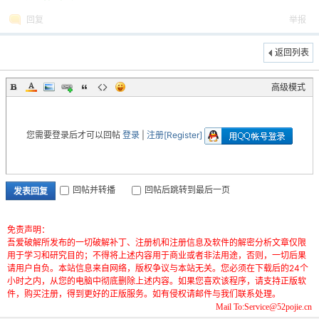
回复
举报
返回列表
高级模式
破
您需要登录后才可以回帖
登录
|
注册[Register]
回帖并转播
回帖后跳转到最后一页
发表回复
免责声明：
吾爱破解所发布的一切破解补丁、注册机和注册信息及软件的解密分析文章仅限
用于学习和研究目的；不得将上述内容用于商业或者非法用途，否则，一切后果
请用户自负。本站信息来自网络，版权争议与本站无关。您必须在下载后的24个
解
小时之内，从您的电脑中彻底删除上述内容。如果您喜欢该程序，请支持正版软
件，购买注册，得到更好的正版服务。如有侵权请邮件与我们联系处理。
Mail To:Service@52pojie.cn