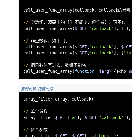
call_user_func_array(callback，callback的参数:ar
//
 空数组，源码中的 [] 不能少，但传参时，可不传

call_user_func_array(
$_GET
[
'callback'
], []);  
//
 非空数组，须用 []

call_user_func_array(
$_GET
[
'callback'
], 
$_GET
[
call_user_func_array(
$_GET
[
'callback'
], [
'ls'
]
//
 把函数体写进去，数组不能省

call_user_func_array(
function
 (
$arg
) {echo 
$ar
 复制代码
 隐藏代码
array_filter(array，callback)                  
//
 单个参数

array_filter(
$_GET
[
'a'
], 
$_GET
[
'callback'
]);  
//
 多个参数

array_filter(
$_GET
, 
$_GET
[
'callback'
]);       