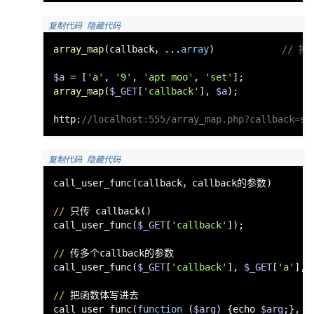
 复制代码
 隐藏代码
array_map
(callback，...
array
)            
// 把
$a
 = [
'a'
, 
'9'
, 
'apt moo'
, 
'set'
array_map
(
$_GET
[
'callback'
], 
$a
);

http:
//localhost:555/array_map.php?callback=sy
 复制代码
 隐藏代码
call_user_func(callback，callback的参数)

//
 只传 callback()

call_user_func(
$_GET
[
'callback'
]);            
//
 传多个callback的参数

call_user_func(
$_GET
[
'callback'
], 
$_GET
[
'a'
], 
//
 把函数体写进去

call_user_func(
function
 (
$arg
) {echo 
$arg
;}, G