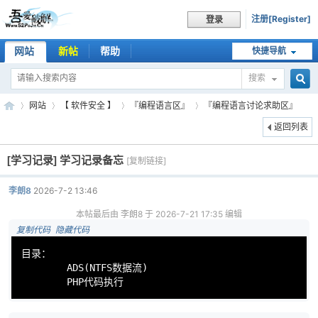
注册[Register]
登录
网站
新帖
帮助
快捷导航
搜索
搜
网站
【 软件安全 】
『编程语言区』
『编程语言讨论求助区』
返回列表
[学习记录]
学习记录备忘
索
[复制链接]
吾
»
›
›
›
李朗8
2026-7-2 13:46
本帖最后由 李朗8 于 2026-7-21 17:35 编辑
 复制代码
 隐藏代码
目录：

ADS
(NTFS数据流)        

        PHP代码执行
爱