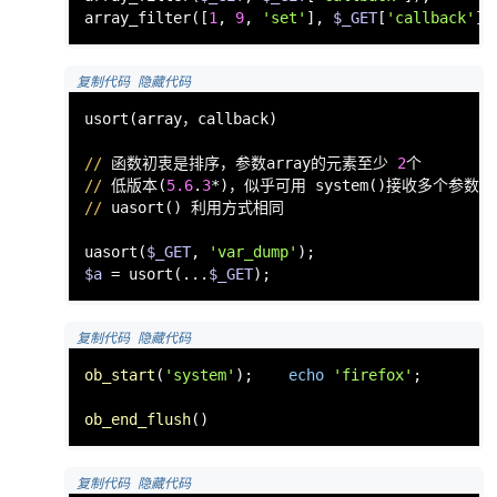
array_filter([
1
, 
9
, 
'set'
], 
$_GET
[
'callback'
])
 复制代码
 隐藏代码
usort(array，callback)

//
 函数初衷是排序，参数array的元素至少 
2
//
 低版本(
5.6
.
3
//
 uasort() 利用方式相同

uasort(
$_GET
, 
'var_dump'
);                    
$a
 = usort(...
$_GET
);                         
 复制代码
 隐藏代码
ob_start
(
'system'
);    
echo
'firefox'
;        
ob_end_flush
()                                
 复制代码
 隐藏代码