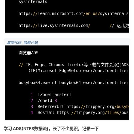
    sysinternals

    https:
//
learn.microsoft.com
/en-us/
sysinternals
/d
    https:
//
live.sysinternals.com
/        /
 复制代码
 隐藏代码
    浏览器ADS

//
 IE、Edge、Chrome、firefox等下载的文件会添加ADS 

        (IE)MicrosoftEdgeSetup.exe:Zone.Identifier:
$
    busybox64.exe nl busybox64.exe:Zone.Identifier

1
  [ZoneTransfer]

2
  ZoneId=
3
3
  ReferrerUrl=https:
//
frippery.org
/busybox
4
  HostUrl=https:
//
frippery.org
/files/
学习 ADS(NTFS数据流)，长了不少见识，记录一下