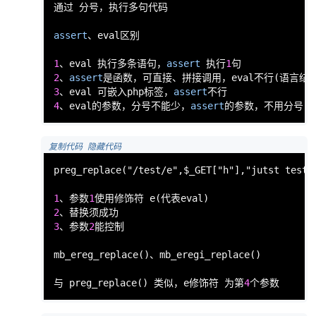
通过 分号，执行多句代码

assert
、
eval
区别

1
、
eval
 执行多条语句，
assert
 执行
1
2
、
assert
是函数，可直接、拼接调用，
eval
不行(语言结构) 
3
、
eval
 可嵌入php标签，
assert
4
、
eval
的参数，分号不能少，
assert
的参数，不用分号
 复制代码
 隐藏代码
preg_replace
("/test/e",$_GET["h"],"jutst test"
1
、参数
1
使用修饰符 
e
2
3
、参数
2
能控制

mb_ereg_replace
()、
mb_eregi_replace
()

与 
preg_replace
() 类似，e修饰符 为第
4
个参数     