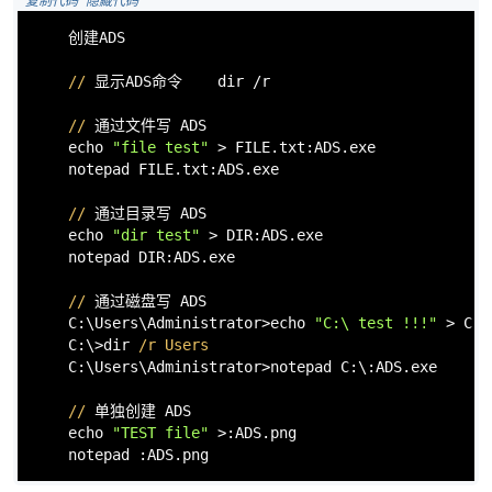
 复制代码
 隐藏代码
    创建ADS

//
 显示ADS命令    dir /r

//
 通过文件写 ADS

    echo 
"file test"
 > FILE.txt:ADS.exe             
-
    notepad FILE.txt:ADS.exe                        
//
 通过目录写 ADS

    echo 
"dir test"
 > DIR:ADS.exe                   
    notepad DIR:ADS.exe                             
//
 通过磁盘写 ADS

    C:\Users\Administrator>echo 
"C:\ test !!!"
 > C:\
    C:\>dir 
/r Users                                
    C:\Users\Administrator>notepad C:\:ADS.exe      
52
//
 单独创建 ADS

    echo 
"TEST file"
 >:ADS.png                      
    notepad :ADS.png                                