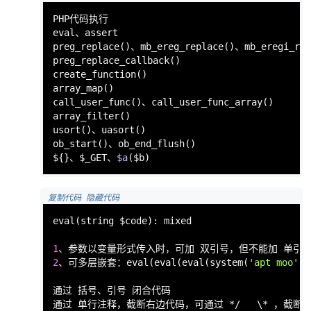
PHP代码执行

preg_replace
()、
mb_ereg_replace
()、
mb_eregi_rep
preg_replace_callback
create_function
array_map
call_user_func
()、
call_user_func_array
array_filter
usort
()、
uasort
ob_start
()、
ob_end_flush
()

${}、$_GET、
$a
($b)
 复制代码
 隐藏代码
eval
(string $code): mixed

1
2
、可多层嵌套：
eval
(
eval
(
eval
(system(
'apt moo'
))
通过 括号、引号 闭合代码

通过 单行注释，截断右边代码，可通过 */   \* ，截断前