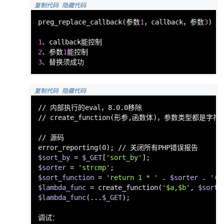
 复制代码
 隐藏代码
preg_replace_callback
(参数
1
，callback，参数
3
)   
1
2
、参数
1
3
、替换须成功
 复制代码
 隐藏代码
// 内部执行的
eval
，8.0.0移除

// create_function(形参,函数体)，参数类型都是字符串
// 源码

$sort_by
 = 
$_GET
[
'sort_by'
$sorter
 = 
'strcmp'
$sort_function
 = 
'return 1 * '
 . 
$sorter
 . 
'($
$lambda_func
 = create_function(
'$a,$b'
, 
$sort_
$lambda_func
(...
$_GET
);
