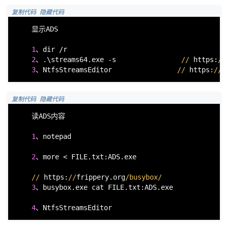
 复制代码
 隐藏代码
    显示ADS

po
1
、dir /r

2
、.\streams64.exe -s                
//
 https:
//
3
、NtfsStreamsEditor                
//
 https:
//g
 复制代码
 隐藏代码
    读ADS内容

1
、notepad                                      
jie.
2
、more < FILE.txt:ADS.exe                      
//
 https:
//
frippery.org
/busybox/
3
、busybox.exe cat FILE.txt:ADS.exe             
4
、NtfsStreamsEditor                            