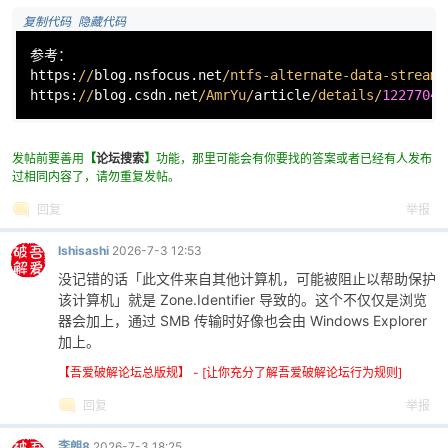
 复制代码
 隐藏代码
参考：

https:
//
blog.nsfocus.net
/ntfs-alternate-data-streams
https:
//
blog.csdn.net
/AmrYu/
article
/details/
12277043
发帖前要善用
【
论坛搜索
】
功能，那里可能会有你要找的答案或者已经有人发布
过相同内容了，请勿重复发帖。
回复
举报
Ishisashi
2026-7-3 12:53
没记错的话「此文件来自其他计算机，可能被阻止以帮助保护
该计算机」就是 Zone.Identifier 导致的。这个不仅仅是浏览
器会加上，通过 SMB 传输时好像也会由 Windows Explorer
加上。
【吾爱破解论坛总版规】 - [让你充分了解吾爱破解论坛行为规则]
回复
举报
李朗8
2026-7-3 18:25