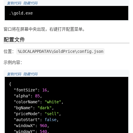
 复制代码
 隐藏代码
.\gold.exe
窗口将在屏幕中央出现，右键打开配置菜单。
配置文件
位置：
%LOCALAPPDATA%\GoldPrice\config.json
示例内容：
 复制代码
 隐藏代码
{
"fontSize"
:
16
,
"alpha"
:
85
,
"colorName"
:
"white"
,
"bgName"
:
"dark"
,
"priceMode"
:
"sell"
,
"autoStart"
:
false
,
"windowX"
:
960
,
"windowY"
:
540
,