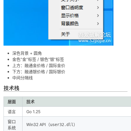
cn
深色背景 + 圆角
金色"金"标签 / 银色"银"标签
上方：融通金价格 / 国际金价
下方：融通银价格 / 国际银价
中间分隔线
技术栈
层面
技术
语言
Go 1.25
窗口
Win32 API（
）
user32.dll
系统