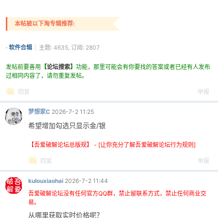
本帖被以下淘专辑推荐:
·
软件合辑
|
主题: 4635, 订阅: 2807
发帖前要善用
【
论坛搜索
】
功能，那里可能会有你要找的答案或者已经有人发布
过相同内容了，请勿重复发帖。
回复
举报
梦想家C
2026-7-2 11:25
希望增加勾选只显示金/银
【吾爱破解论坛总版规】 - [让你充分了解吾爱破解论坛行为规则]
回复
举报
kulouxiaohai
2026-7-2 11:44
吾爱破解论坛没有任何官方QQ群，禁止留联系方式，禁止任何商业交
易。
从哪里获取实时价格呢？