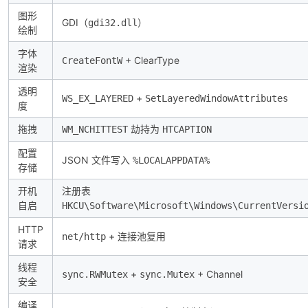
图形
GDI（
）
gdi32.dll
绘制
字体
+ ClearType
CreateFontW
渲染
透明
+
WS_EX_LAYERED
SetLayeredWindowAttributes
度
拖拽
劫持为
WM_NCHITTEST
HTCAPTION
配置
JSON 文件写入
%LOCALAPPDATA%
存储
开机
注册表
自启
HKCU\Software\Microsoft\Windows\CurrentVersi
HTTP
+ 连接池复用
net/http
请求
线程
+
+ Channel
sync.RWMutex
sync.Mutex
安全
编译