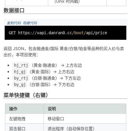
（Unix 时间戳）
数据接口
 复制代码
 隐藏代码
GET https:
//
vapi.danran0.cc
/boot/
api/price
返回 JSON，包含融通金/国际 黄金/白银/铂金等品种的买入价与卖
出价，本项目使用：
（黄金·融通金） → 上方左边
hj_rtj
（黄金·国际）→ 上方右边
hj_gj
（白银·融通金）→ 下方左边
by_rtj
（白银·国际）→ 下方右边
by_gj
菜单快捷键（右键）
操作
说明
左键拖拽
移动窗口
双击窗口
退出程序（自动保存位置）