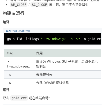
/
被拦截，窗口不会意外消失
WM_CLOSE
SC_CLOSE
构建 & 运行
编译
 复制代码
 隐藏代码
go build -ldflags 
"-H=windowsgui -s -w"
 -o gold.exe 
flag
作用
-
编译为 Windows GUI 子系统，启动不显示
控制台
H=windowsgui
去除符号表
-s
去除 DWARF 调试信息
-w
运行
双击
或在终端启动：
gold.exe