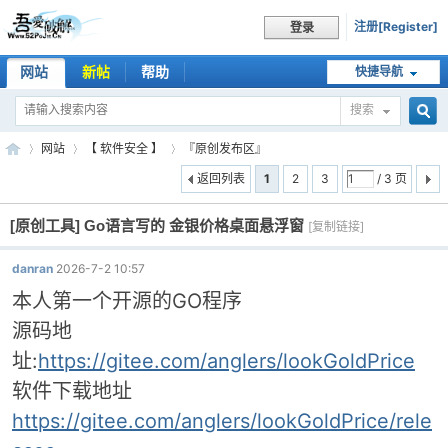
注册[Register]
登录
网站
新帖
帮助
快捷导航
搜索
搜
网站
【 软件安全 】
『原创发布区』
返回列表
1
2
3
/ 3 页
[原创工具]
Go语言写的 金银价格桌面悬浮窗
索
[复制链接]
吾
»
›
›
danran
2026-7-2 10:57
本人第一个开源的GO程序
源码地
址:
https://gitee.com/anglers/lookGoldPrice
软件下载地址
https://gitee.com/anglers/lookGoldPrice/rele
爱