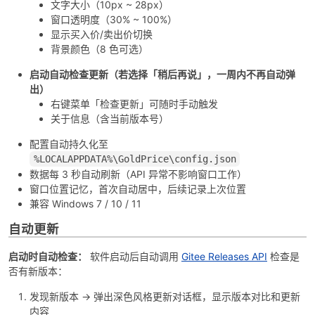
文字大小（10px ~ 28px）
窗口透明度（30% ~ 100%）
显示买入价/卖出价切换
背景颜色（8 色可选）
启动自动检查更新（若选择「稍后再说」，一周内不再自动弹
出）
-
右键菜单「检查更新」可随时手动触发
关于信息（含当前版本号）
配置自动持久化至
%LOCALAPPDATA%\GoldPrice\config.json
数据每 3 秒自动刷新（API 异常不影响窗口工作）
窗口位置记忆，首次自动居中，后续记录上次位置
兼容 Windows 7 / 10 / 11
自动更新
52
启动时自动检查：
软件启动后自动调用
Gitee Releases API
检查是
否有新版本：
发现新版本 → 弹出深色风格更新对话框，显示版本对比和更新
内容