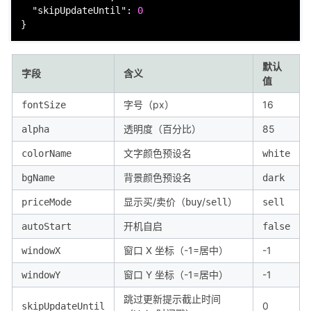
"skipUpdateUntil"
:
0
}
默认
字段
含义
值
字号（px）
16
fontSize
透明度（百分比）
85
alpha
文字颜色预设名
colorName
white
背景颜色预设名
bgName
dark
显示买/卖价（
/
）
priceMode
buy
sell
sell
开机自启
autoStart
false
窗口 X 坐标（-1=居中）
-1
windowX
窗口 Y 坐标（-1=居中）
-1
windowY
跳过更新提示截止时间
0
skipUpdateUntil