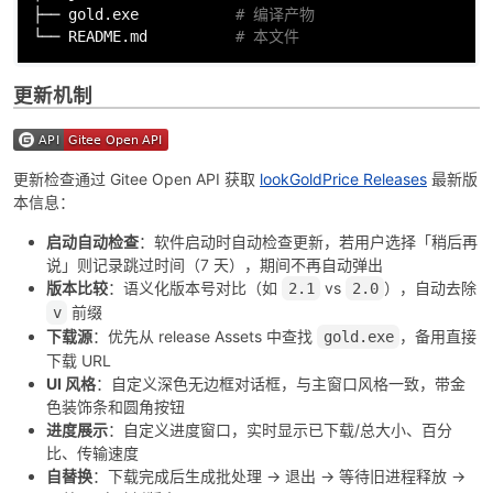
├── gold.exe           
# 编译产物
└── README.md          
# 本文件
更新机制
更新检查通过 Gitee Open API 获取
lookGoldPrice Releases
最新版
本信息：
启动自动检查
：软件启动时自动检查更新，若用户选择「稍后再
说」则记录跳过时间（7 天），期间不再自动弹出
版本比较
：语义化版本号对比（如
vs
），自动去除
2.1
2.0
前缀
v
下载源
：优先从 release Assets 中查找
，备用直接
gold.exe
下载 URL
UI 风格
：自定义深色无边框对话框，与主窗口风格一致，带金
色装饰条和圆角按钮
进度展示
：自定义进度窗口，实时显示已下载/总大小、百分
比、传输速度
自替换
：下载完成后生成批处理 → 退出 → 等待旧进程释放 →