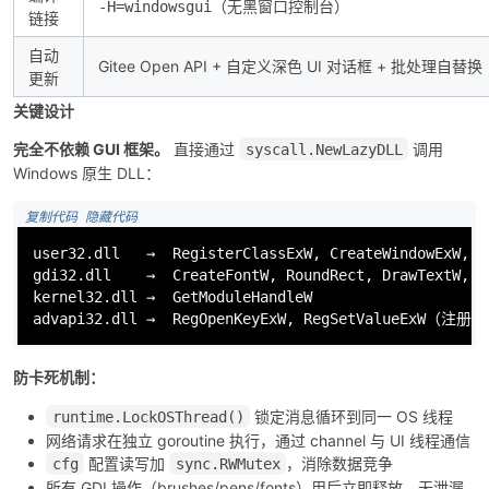
（无黑窗口控制台）
-H=windowsgui
链接
自动
Gitee Open API + 自定义深色 UI 对话框 + 批处理自替换
更新
关键设计
完全不依赖 GUI 框架。
直接通过
调用
syscall.NewLazyDLL
Windows 原生 DLL：
 复制代码
 隐藏代码
user32.dll   →  RegisterClassExW, CreateWindowExW, G
gdi32.dll    →  CreateFontW, RoundRect, DrawTextW, Se
kernel32.dll →  GetModuleHandleW

advapi32.dll →  RegOpenKeyExW, RegSetValueExW（
防卡死机制：
锁定消息循环到同一 OS 线程
runtime.LockOSThread()
网络请求在独立 goroutine 执行，通过 channel 与 UI 线程通信
配置读写加
，消除数据竞争
cfg
sync.RWMutex
所有 GDI 操作（brushes/pens/fonts）用后立即释放，无泄漏