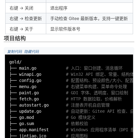
右键 → 关闭
退出程序
右键 → 检查更新
手动检查 Gitee 最新版本，支持一键更新
右键 → 关于
显示软件版本号
项目结构
 复制代码
 隐藏代码
gold/

├── main.go            
# 入口：窗口创建、消息循环
├── winapi.go          
# Win32 API 绑定、常量、结构体
├── config.go          
# 配置结构、预设颜色/大小、配置
├── menu.go            
# 右键菜单构建、菜单命令处理
├── paint.go           
# GDI 字体、透明度、窗口绘制
├── fetch.go           
# HTTP 数据拉取、价格解析
├── autostart.go       
# 注册表开机自启管理
├── update.go          
# 自动更新：Gitee API 检查、
├── go.mod             
# Go 模块定义
├── go.
sum
# 依赖校验
├── app.manifest       
# Windows 应用程序清单（DPI 
├── jintiao.ico        
# 应用图标