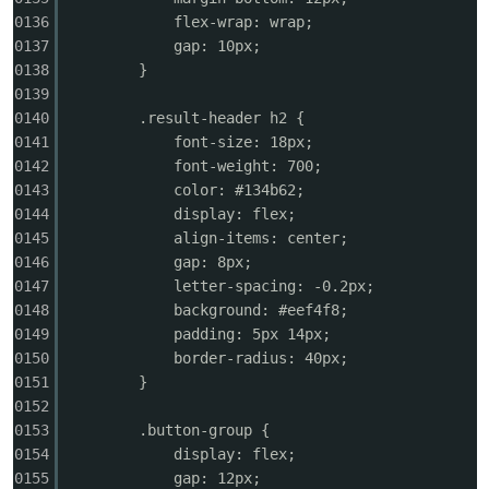
0136
flex-wrap: wrap;
0137
gap: 10px;
0138
}
0139
0140
.result-header h2 {
0141
font-size: 18px;
0142
font-weight: 700;
0143
color: #134b62;
0144
display: flex;
0145
align-items: center;
0146
gap: 8px;
0147
letter-spacing: -0.2px;
0148
background: #eef4f8;
0149
padding: 5px 14px;
0150
border-radius: 40px;
0151
}
0152
0153
.button-group {
0154
display: flex;
0155
gap: 12px;