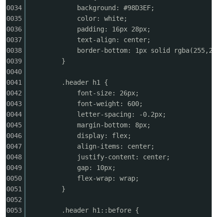
0034
background: #98D3EF;
0035
color: white;
0036
padding: 16px 28px;
0037
text-align: center;
0038
border-bottom: 1px solid rgba(255,25
0039
}
0040
0041
.header h1 {
0042
font-size: 26px;
0043
font-weight: 600;
0044
letter-spacing: -0.2px;
0045
margin-bottom: 8px;
0046
display: flex;
0047
align-items: center;
0048
justify-content: center;
0049
gap: 10px;
0050
flex-wrap: wrap;
0051
}
0052
0053
.header h1::before {