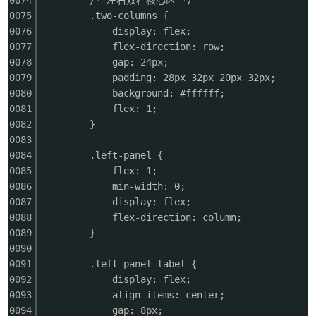
0074
/* 左右双栏核心区 */
0075
.two-columns {
0076
display: flex;
0077
flex-direction: row;
0078
gap: 24px;
0079
padding: 28px 32px 20px 32px;
0080
background: #ffffff;
0081
flex: 1;
0082
}
0083
0084
.left-panel {
0085
flex: 1;
0086
min-width: 0;
0087
display: flex;
0088
flex-direction: column;
0089
}
0090
0091
.left-panel label {
0092
display: flex;
0093
align-items: center;
0094
gap: 8px;