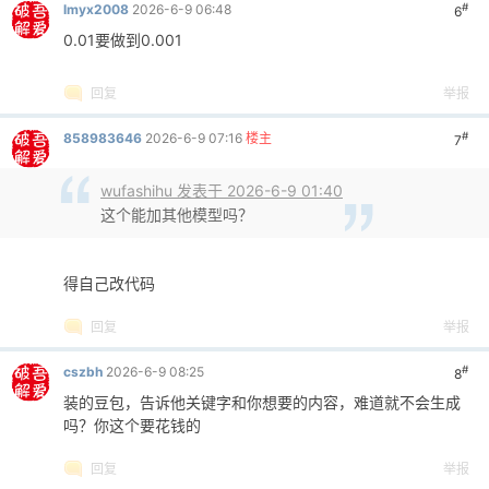
#
0278
color: #2c5a6e;
lmyx2008
2026-6-9 06:48
6
0279
transition: all 0.2s;
0.01要做到0.001
0280
margin-left: 8px;
0281
}
回复
举报
0282
0283
.key-generator-icon:hover {
#
858983646
2026-6-9 07:16
楼主
7
0284
background: #e8f4f8;
0285
transform: scale(1.1);
wufashihu 发表于 2026-6-9 01:40
0286
}
这个能加其他模型吗？
0287
0288
.key-generator-overlay {
0289
position: fixed;
得自己改代码
0290
top: 0;
0291
left: 0;
回复
举报
0292
width: 100%;
0293
height: 100%;
#
cszbh
2026-6-9 08:25
8
0294
background: rgba(0, 0, 0, 0.3);
装的豆包，告诉他关键字和你想要的内容，难道就不会生成
0295
display: flex;
吗？你这个要花钱的
0296
align-items: center;
0297
justify-content: center;
回复
举报