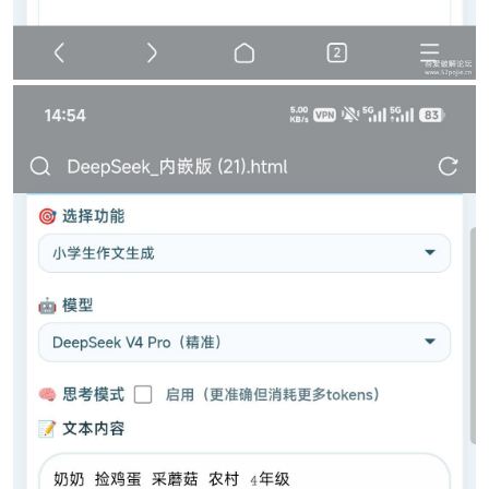
po
jie.