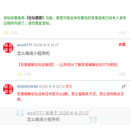
0237
border-color: #2c7da0;
0238
box-shadow: 0 0 0 3px rgba(44, 125, 
0239
}
发帖前要善用
【
论坛搜索
】
功能，那里可能会有你要找的答案或者已经有人发布
0240
过相同内容了，请勿重复发帖。
0241
/* 复制按钮样式 */
0242
.btn-copy {
回复
举报
0243
background: #98D3EF;
沙发
wzs0777
2026-6-8 21:27
0244
color: white;
0245
border: none;
怎么做成小程序的
0246
box-shadow: 0 3px 8px rgba(0,0,0,0.1
【吾爱破解论坛总版规】 - [让你充分了解吾爱破解论坛行为规则]
0247
}
0248
回复
举报
0249
.btn-copy:hover {
0250
transform: translateY(-2px);
#
858983646
2026-6-8 22:12
楼主
3
0251
box-shadow: 0 10px 18px -6px #98D3EF
吾爱破解论坛没有任何官方QQ群，禁止留联系方式，禁止任何商业交
0252
background: #7CC3E3;
易。
0253
}
0254
wzs0777 发表于 2026-6-8 21:27
0255
.btn-copy:disabled {
怎么做成小程序的
0256
background: #aec9d9;
0257
transform: none;