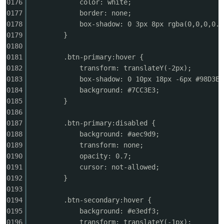
0176
color: white;
0177
border: none;
0178
box-shadow: 0 3px 8px rgba(0,0,0,0.1
0179
}
0180
0181
.btn-primary:hover {
0182
transform: translateY(-2px);
0183
box-shadow: 0 10px 18px -6px #98D3EF
0184
background: #7CC3E3;
0185
}
0186
0187
.btn-primary:disabled {
0188
background: #aec9d9;
0189
transform: none;
0190
opacity: 0.7;
0191
cursor: not-allowed;
0192
}
0193
0194
.btn-secondary:hover {
0195
background: #e3edf3;
0196
transform: translateY(-1px);