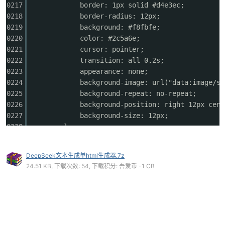
0217
border: 1px solid #d4e3ec;
0218
border-radius: 12px;
0219
background: #f8fbfe;
0220
color: #2c5a6e;
0221
cursor: pointer;
0222
transition: all 0.2s;
0223
appearance: none;
0224
background-image: url("data:image/sv
0225
background-repeat: no-repeat;
0226
background-position: right 12px cent
0227
background-size: 12px;
0228
}
0229
0230
.function-selector:hover {
DeepSeek文本生成单html生成器.7z
0231
border-color: #2c7da0;
24.51 KB, 下载次数: 54, 下载积分: 吾爱币 -1 CB
0232
background: #ffffff;
0233
}
0234
0235
.function-selector:focus {
0236
outline: none;