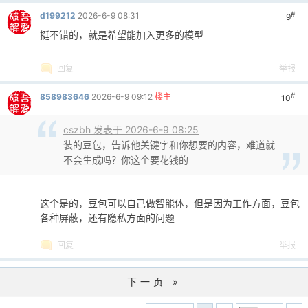
0298
z-index: 9999;
#
0299
}
d199212
2026-6-9 08:31
9
0300
挺不错的，就是希望能加入更多的模型
0301
.key-generator-modal {
0302
background: white;
回复
举报
0303
padding: 30px;
0304
border-radius: 20px;
#
858983646
2026-6-9 09:12
楼主
10
0305
box-shadow: 0 10px 40px rgba(0, 0, 0
0306
max-width: 500px;
cszbh 发表于 2026-6-9 08:25
0307
width: 90%;
装的豆包，告诉他关键字和你想要的内容，难道就
0308
max-height: 85vh;
不会生成吗？你这个要花钱的
0309
overflow-y: auto;
0310
}
0311
这个是的，豆包可以自己做智能体，但是因为工作方面，豆包
0312
.key-generator-modal h3 {
各种屏蔽，还有隐私方面的问题
0313
margin: 0 0 20px 0;
0314
font-size: 20px;
回复
举报
0315
color: #2c5a6e;
0316
text-align: center;
下一页 »
0317
}
0318