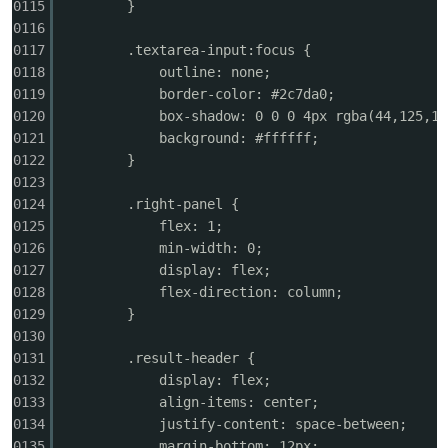
0115
}
0116
0117
.textarea-input:focus {
0118
outline: none;
0119
border-color: #2c7da0;
0120
box-shadow: 0 0 0 4px rgba(44,125,16
0121
background: #ffffff;
0122
}
0123
0124
.right-panel {
0125
flex: 1;
0126
min-width: 0;
0127
display: flex;
0128
flex-direction: column;
0129
}
0130
0131
.result-header {
0132
display: flex;
0133
align-items: center;
0134
justify-content: space-between;
0135
margin-bottom: 12px;