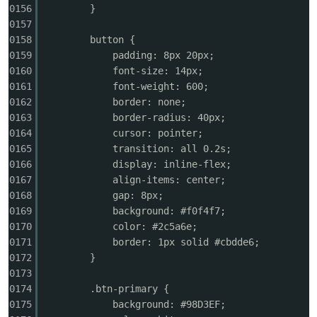
0156
}
0157
0158
button {
0159
padding: 8px 20px;
0160
font-size: 14px;
0161
font-weight: 600;
0162
border: none;
0163
border-radius: 40px;
0164
cursor: pointer;
0165
transition: all 0.2s;
0166
display: inline-flex;
0167
align-items: center;
0168
gap: 8px;
0169
background: #f0f4f7;
0170
color: #2c5a6e;
0171
border: 1px solid #cbdde6;
0172
}
0173
0174
.btn-primary {
0175
background: #98D3EF;