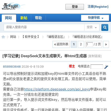
注册[Register]
登录
网站
新帖
帮助
快捷导航
搜索
搜
网站
【 软件安全 】
『编程语言区』
『编程语言讨论求助区』
返回列表
1
2
/ 2 页
[学习记录]
DeepSeek文本生成聊天，单html生成器
索
[复制链接]
吾
»
›
›
›
楼主
电梯直达
858983646
2026-6-8 15:39
可以导出预制好提示词和加密key的html单文件的小工具适合给不熟
悉ai的女朋友老婆之类的提供文本处理工具，双击就可以使用，简单
无脑。
需要自己注册
https://platform.deepseek.com/api_keys
申请key和
充值，一次一分钱左右还是挺便宜的
运行第一步，导入提示词文件和key，然后导出单文件版本，就可以
正式使用了。
爱
提示词文件格式，第一行是功能名称，第二行输入内容提醒，第三行