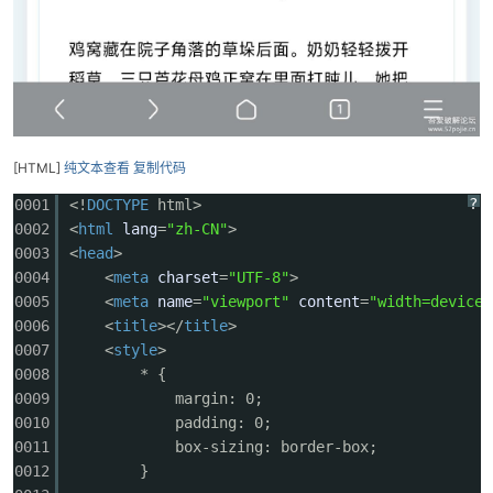
[HTML]
纯文本查看
复制代码
?
0001
<!
DOCTYPE
html>
0002
<
html
lang
=
"zh-CN"
>
0003
<
head
>
0004
<
meta
charset
=
"UTF-8"
>
0005
<
meta
name
=
"viewport"
content
=
"width=device-
0006
<
title
></
title
>
0007
<
style
>
0008
* {
0009
margin: 0;
0010
padding: 0;
0011
box-sizing: border-box;
0012
}