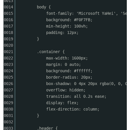
0013
0014
body {
0015
font-family: 'Microsoft YaHei', 'Seg
0016
background: #F0F7FB;
0017
min-height: 100vh;
0018
padding: 12px;
0019
}
0020
0021
.container {
0022
max-width: 1600px;
0023
margin: 0 auto;
0024
background: #ffffff;
0025
border-radius: 20px;
0026
box-shadow: 0 4px 20px rgba(0, 0, 0,
0027
overflow: hidden;
0028
transition: all 0.2s ease;
0029
display: flex;
0030
flex-direction: column;
0031
}
0032
0033
.header {