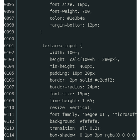
0095
font-size: 16px;
0096
font-weight: 700;
0097
color: #1e3b4a;
0098
margin-bottom: 12px;
0099
}
0100
0101
.textarea-input {
0102
width: 100%;
0103
height: calc(100vh - 280px);
0104
min-height: 460px;
0105
padding: 18px 20px;
0106
border: 2px solid #e2edf2;
0107
border-radius: 24px;
0108
font-size: 15px;
0109
line-height: 1.65;
0110
resize: vertical;
0111
font-family: 'Segoe UI', 'Microsoft 
0112
background: #fefefe;
0113
transition: all 0.2s;
0114
box-shadow: 0 1px 3px rgba(0,0,0,0.0