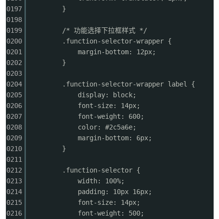
0197
}
0198
0199
/* 功能选择下拉框样式 */
0200
.function-selector-wrapper {
0201
margin-bottom: 12px;
0202
}
0203
0204
.function-selector-wrapper label {
0205
display: block;
0206
font-size: 14px;
0207
font-weight: 600;
0208
color: #2c5a6e;
0209
margin-bottom: 6px;
0210
}
0211
0212
.function-selector {
0213
width: 100%;
0214
padding: 10px 16px;
0215
font-size: 14px;
0216
font-weight: 500;