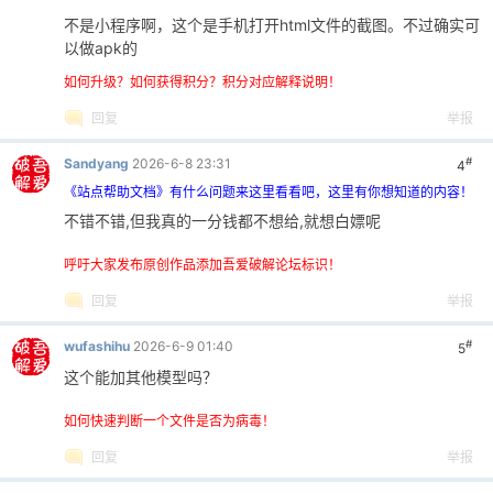
0258
opacity: 0.7;
不是小程序啊，这个是手机打开html文件的截图。不过确实可
0259
cursor: not-allowed;
以做apk的
0260
}
如何升级？如何获得积分？积分对应解释说明！
0261
0262
.btn-copy-success {
回复
举报
0263
background: #98D3EF;
#
0264
}
Sandyang
2026-6-8 23:31
4
0265
《站点帮助文档》有什么问题来这里看看吧，这里有你想知道的内容！
0266
/* 密钥生成器样式 */
不错不错,但我真的一分钱都不想给,就想白嫖呢
0267
.key-generator-icon {
0268
display: inline-flex;
呼吁大家发布原创作品添加吾爱破解论坛标识！
0269
align-items: center;
回复
举报
0270
justify-content: center;
0271
width: 24px;
#
wufashihu
2026-6-9 01:40
5
0272
height: 24px;
这个能加其他模型吗？
0273
font-size: 16px;
0274
border: none;
如何快速判断一个文件是否为病毒！
0275
border-radius: 6px;
0276
cursor: pointer;
回复
举报
0277
background: transparent;