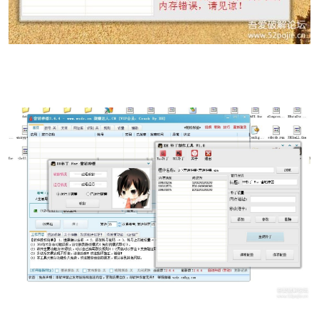
po
jie.