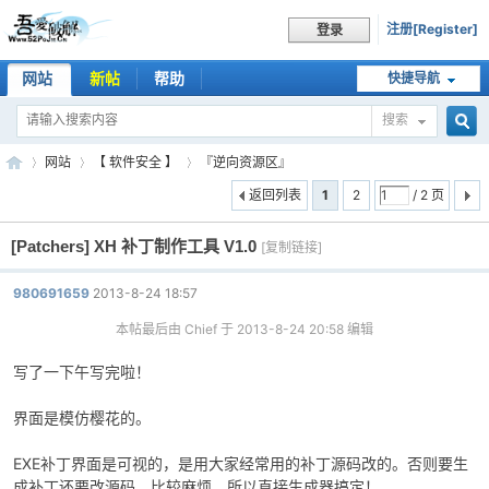
注册[Register]
登录
网站
新帖
帮助
快捷导航
搜索
搜
网站
【 软件安全 】
『逆向资源区』
返回列表
1
2
/ 2 页
[Patchers]
XH 补丁制作工具 V1.0
索
[复制链接]
吾
»
›
›
980691659
2013-8-24 18:57
本帖最后由 Chief 于 2013-8-24 20:58 编辑
写了一下午写完啦！
界面是模仿樱花的。
EXE补丁界面是可视的，是用大家经常用的补丁源码改的。否则要生
爱
成补丁还要改源码，比较麻烦，所以直接生成器搞定！