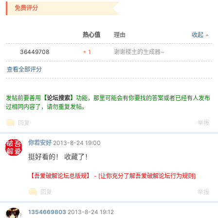
免费评分
cn
热心值
理由
收起
36449708
+ 1
谢谢楼主的生成器~
查看全部评分
发帖前要善用
【
论坛搜索
】
功能，那里可能会有你要找的答案或者已经有人发布
过相同内容了，请勿重复发帖。
回复
举报
你若安好
2013-8-24 19:00
挺好看的！ 收藏了！
【吾爱破解论坛总版规】 - [让你充分了解吾爱破解论坛行为规则]
回复
举报
1354669803
2013-8-24 19:12