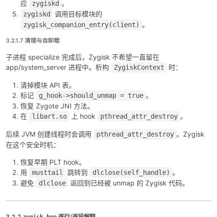
应
。
zygiskd
调用目标模块的
zygiskd
。
zygisk_companion_entry(client)
3.2.1.7 清理与自卸载
子进程 specialize 完成后，Zygisk 不希望一直留在
app/system_server 进程中。析构
时：
ZygiskContext
清掉模块 API 表。
标记
。
g_hook->should_unmap = true
恢复 Zygote JNI 方法。
在
上 hook
。
libart.so
pthread_attr_destroy
后续 JVM 创建线程时会调用
。Zygisk
pthread_attr_destroy
在这个安全时机：
恢复早期 PLT hook。
用
跳转到
。
musttail
dlclose(self_handle)
避免
返回到已经被 unmap 的 Zygisk 代码。
dlclose
3.2.2
逐行/逐段解释
zygisk.hpp