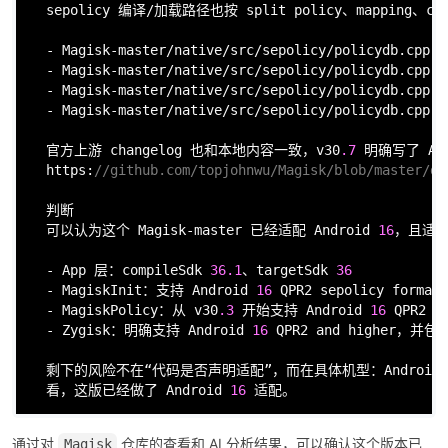
  sepolicy 编译/加载路径也按 split policy、mapping、comp
  - Magisk-master/native/src/sepolicy/policydb.cpp:
1
  - Magisk-master/native/src/sepolicy/policydb.cpp:
1
  - Magisk-master/native/src/sepolicy/policydb.cpp:
1
  - Magisk-master/native/src/sepolicy/policydb.cpp:
1
  官方上游 changelog 也和本地内容一致，v30
.7
 明确写了 And
  https:
//github.com/topjohnwu/Magisk/blob/master/do
  判断

  可以认为这个 Magisk-master 已经适配 Android 
16
，且适配
  - App 层：compileSdk 
36.1
、targetSdk 
36
  - MagiskInit：支持 Android 
16
 QPR2 sepolicy format

  - MagiskPolicy：从 v30
.3
 开始支持 Android 
16
 QPR2 新
  - Zygisk：明确支持 Android 
16
 QPR2 and higher，并
  剩下的风险不在“代码是否声明适配”，而在具体机型：Android 
  看，这版已经做了 Android 
16
 适配。
通过对
仓库的查看和 AI 分析结果，可以确认这个版本已
Magisk