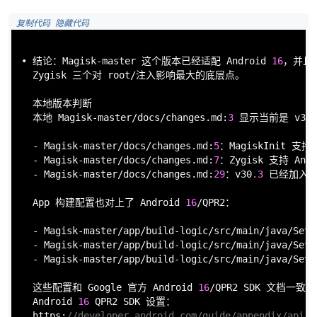
 复制代码
 隐藏代码
• 结论：Magisk-master 这个版本已经适配 Android 
16
，并且适
  Zygisk 三个对 root/注入影响最大的底层点。

  本地版本判断

  本地 Magisk-master/docs/changes.md:
3
 显示当前是 v30
.
  - Magisk-master/docs/changes.md:
5
：MagiskInit 支持 
  - Magisk-master/docs/changes.md:
7
：Zygisk 支持 Andr
  - Magisk-master/docs/changes.md:
29
：v30
.3
 已经加入 A
  App 构建配置也对上了 Android 
16
/QPR2：

  - Magisk-master/app/build-logic/src/main/java/Setu
  - Magisk-master/app/build-logic/src/main/java/Setu
  - Magisk-master/app/build-logic/src/main/java/Setu
  这些配置和 Google 官方 Android 
16
/QPR2 SDK 文档一致：A
  Android 
16
 QPR2 SDK 设置：

  https:
//developer.android.com/guide/appendix/api-l