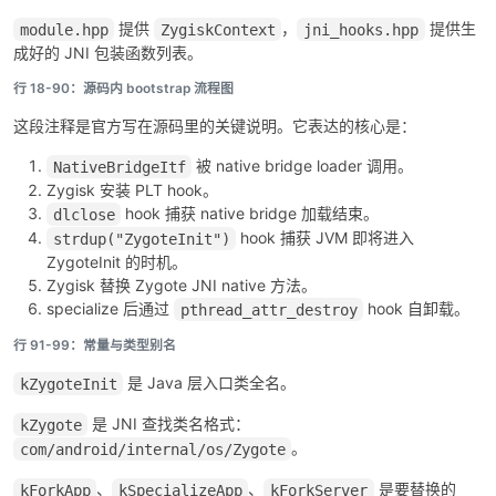
提供
，
提供生
module.hpp
ZygiskContext
jni_hooks.hpp
成好的 JNI 包装函数列表。
行 18-90：源码内 bootstrap 流程图
这段注释是官方写在源码里的关键说明。它表达的核心是：
被 native bridge loader 调用。
NativeBridgeItf
Zygisk 安装 PLT hook。
hook 捕获 native bridge 加载结束。
dlclose
hook 捕获 JVM 即将进入
strdup("ZygoteInit")
ZygoteInit 的时机。
Zygisk 替换 Zygote JNI native 方法。
specialize 后通过
hook 自卸载。
pthread_attr_destroy
行 91-99：常量与类型别名
是 Java 层入口类全名。
kZygoteInit
是 JNI 查找类名格式：
kZygote
。
com/android/internal/os/Zygote
、
、
是要替换的
kForkApp
kSpecializeApp
kForkServer