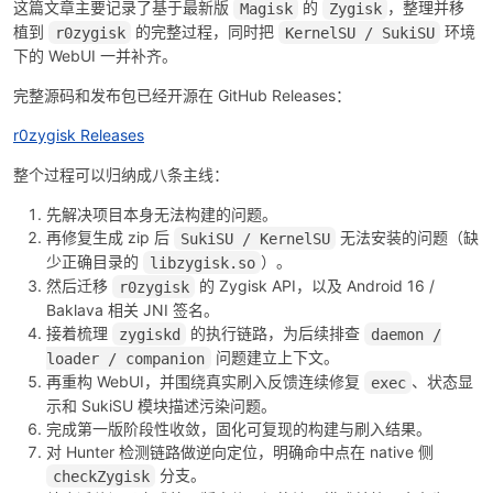
这篇文章主要记录了基于最新版
的
，整理并移
Magisk
Zygisk
植到
的完整过程，同时把
环境
r0zygisk
KernelSU / SukiSU
下的 WebUI 一并补齐。
完整源码和发布包已经开源在 GitHub Releases：
r0zygisk Releases
整个过程可以归纳成八条主线：
破
先解决项目本身无法构建的问题。
再修复生成 zip 后
无法安装的问题（缺
SukiSU / KernelSU
少正确目录的
）。
libzygisk.so
然后迁移
的 Zygisk API，以及 Android 16 /
r0zygisk
Baklava 相关 JNI 签名。
接着梳理
的执行链路，为后续排查
zygiskd
daemon /
问题建立上下文。
loader / companion
再重构 WebUI，并围绕真实刷入反馈连续修复
、状态显
exec
示和 SukiSU 模块描述污染问题。
解
完成第一版阶段性收敛，固化可复现的构建与刷入结果。
对 Hunter 检测链路做逆向定位，明确命中点在 native 侧
分支。
checkZygisk