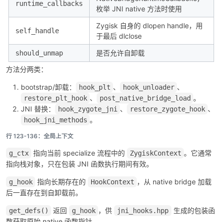
runtime_callbacks
枚举 JNI native 方法时使用
Zygisk 自身的 dlopen handle，用
self_handle
于最后 dlclose
是否允许自卸载
should_unmap
方法分两类：
bootstrap/卸载：
、
、
hook_plt
hook_unloader
、
。
restore_plt_hook
post_native_bridge_load
JNI 替换：
、
、
hook_zygote_jni
restore_zygote_hook
。
hook_jni_methods
行 123-136：全局上下文
指向当前 specialize 流程中的
。它通常
g_ctx
ZygiskContext
指向栈对象，只在包装 JNI 函数执行期间有效。
指向长期存在的
，从 native bridge 加载
g_hook
HookContext
后一直存在到自卸载前。
返回
，供
生成的包装函
get_defs()
g_hook
jni_hooks.hpp
数获取原始 native 函数指针。