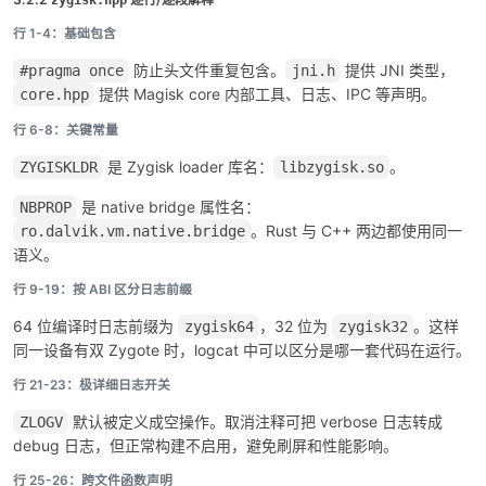
行 1-4：基础包含
防止头文件重复包含。
提供 JNI 类型，
#pragma once
jni.h
提供 Magisk core 内部工具、日志、IPC 等声明。
core.hpp
行 6-8：关键常量
是 Zygisk loader 库名：
。
ZYGISKLDR
libzygisk.so
是 native bridge 属性名：
NBPROP
。Rust 与 C++ 两边都使用同一
ro.dalvik.vm.native.bridge
语义。
行 9-19：按 ABI 区分日志前缀
64 位编译时日志前缀为
，32 位为
。这样
zygisk64
zygisk32
同一设备有双 Zygote 时，logcat 中可以区分是哪一套代码在运行。
行 21-23：极详细日志开关
默认被定义成空操作。取消注释可把 verbose 日志转成
ZLOGV
debug 日志，但正常构建不启用，避免刷屏和性能影响。
行 25-26：跨文件函数声明