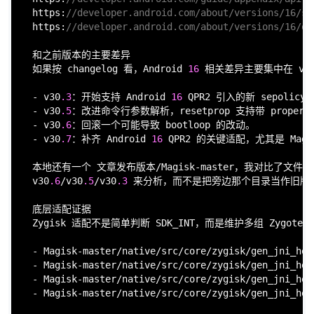
  https:
//developer.android.com/about/versions/16/se
  https:
//developer.android.com/about/versions/16/qp
  和之前版本的主要差异

  如果按 changelog 看，Android 
16
 相关差异主要集中在 v3
  - v30
.3
：开始支持 Android 
16
 QPR2 引入的新 sepolicy 
  - v30
.5
：改进命令行参数解析，resetprop 支持带 property o
  - v30
.6
：回滚一个可能导致 bootloop 的改动。

  - v30
.7
：补齐 Android 
16
 QPR2 的关键适配，尤其是 Magisk
  本地还有一个 文章发布版本/Magisk-master，我对比了文
  v30
.6
/v30
.5
/v30
.3
 来分析，而不是把旁边那个目录当作旧版。
  底层适配证据

  Zygisk 适配不是简单判断 SDK_INT，而是维护多组 Zygote J
  - Magisk-master/native/src/core/zygisk/gen_jni_hoo
  - Magisk-master/native/src/core/zygisk/gen_jni_hoo
  - Magisk-master/native/src/core/zygisk/gen_jni_hoo
  - Magisk-master/native/src/core/zygisk/gen_jni_hoo