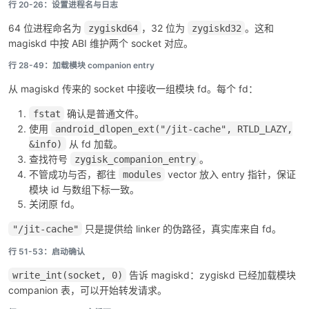
行 20-26：设置进程名与日志
64 位进程命名为
，32 位为
。这和
zygiskd64
zygiskd32
magiskd 中按 ABI 维护两个 socket 对应。
行 28-49：加载模块 companion entry
从 magiskd 传来的 socket 中接收一组模块 fd。每个 fd：
确认是普通文件。
fstat
使用
android_dlopen_ext("/jit-cache", RTLD_LAZY,
从 fd 加载。
&info)
查找符号
。
zygisk_companion_entry
不管成功与否，都往
vector 放入 entry 指针，保证
modules
模块 id 与数组下标一致。
关闭原 fd。
只是提供给 linker 的伪路径，真实库来自 fd。
"/jit-cache"
行 51-53：启动确认
告诉 magiskd：zygiskd 已经加载模块
write_int(socket, 0)
companion 表，可以开始转发请求。