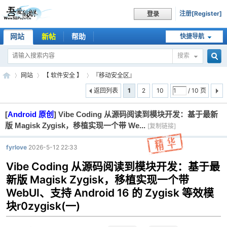
注册[Register]
登录
网站
新帖
帮助
快捷导航
搜索
搜
网站
【 软件安全 】
『移动安全区』
返回列表
1
2
10
/ 10 页
[
Android 原创
]
Vibe Coding 从源码阅读到模块开发：基于最新
索
吾
»
›
›
版 Magisk Zygisk，移植实现一个带 We...
[复制链接]
fyrlove
2026-5-12 22:33
Vibe Coding 从源码阅读到模块开发：基于最
新版 Magisk Zygisk，移植实现一个带
WebUI、支持 Android 16 的 Zygisk 等效模
块r0zygisk(一)
爱