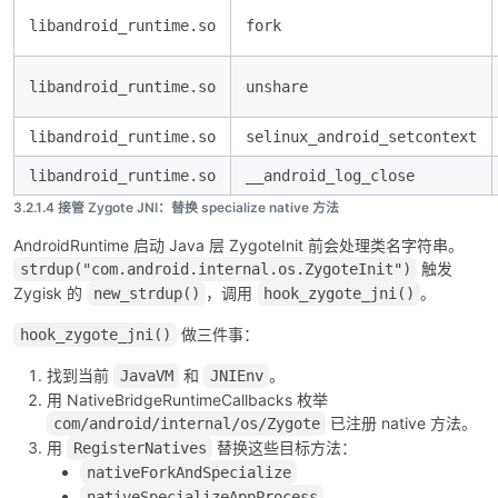
libandroid_runtime.so
fork
libandroid_runtime.so
unshare
libandroid_runtime.so
selinux_android_setcontext
libandroid_runtime.so
__android_log_close
3.2.1.4 接管 Zygote JNI：替换 specialize native 方法
AndroidRuntime 启动 Java 层 ZygoteInit 前会处理类名字符串。
触发
strdup("com.android.internal.os.ZygoteInit")
Zygisk 的
，调用
。
new_strdup()
hook_zygote_jni()
做三件事：
hook_zygote_jni()
找到当前
和
。
JavaVM
JNIEnv
用 NativeBridgeRuntimeCallbacks 枚举
已注册 native 方法。
com/android/internal/os/Zygote
用
替换这些目标方法：
RegisterNatives
nativeForkAndSpecialize
nativeSpecializeAppProcess