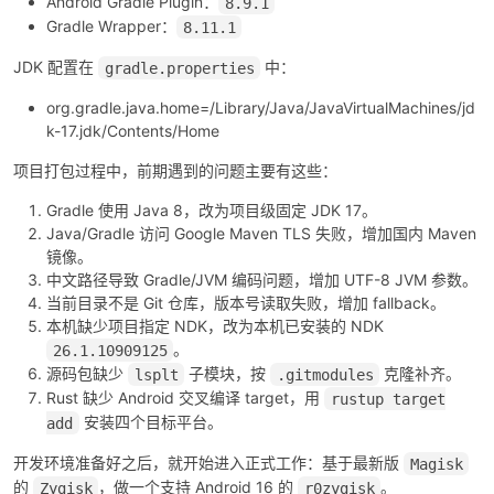
Android Gradle Plugin：
8.9.1
Gradle Wrapper：
8.11.1
JDK 配置在
中：
gradle.properties
org.gradle.java.home=/Library/Java/JavaVirtualMachines/jd
k-17.jdk/Contents/Home
项目打包过程中，前期遇到的问题主要有这些：
Gradle 使用 Java 8，改为项目级固定 JDK 17。
Java/Gradle 访问 Google Maven TLS 失败，增加国内 Maven
镜像。
中文路径导致 Gradle/JVM 编码问题，增加 UTF-8 JVM 参数。
当前目录不是 Git 仓库，版本号读取失败，增加 fallback。
本机缺少项目指定 NDK，改为本机已安装的 NDK
。
26.1.10909125
源码包缺少
子模块，按
克隆补齐。
lsplt
.gitmodules
Rust 缺少 Android 交叉编译 target，用
rustup target
安装四个目标平台。
add
开发环境准备好之后，就开始进入正式工作：基于最新版
Magisk
的
，做一个支持 Android 16 的
。
Zygisk
r0zygisk