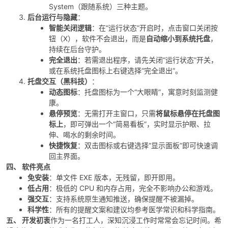
System（跟随系统）三种主题。
后台运行与隐藏
：
智能关闭逻辑
：在“运行状态”开启时，点击窗口关闭按
钮（X），软件不会退出，而是
自动缩小到系统托盘
，
持续在后台守护。
完全退出
：若需退出程序，请先关闭“运行状态”开关，
-
或在系统托盘图标上右键选择“完全退出”。
托盘交互（黑科技）
：
动态图标
：托盘图标为一个“大眼睛”，寓意时刻监测健
康。
悬停预览
：无需打开主窗口，只需
将鼠标悬停在托盘图
标上
，即可弹出一个“简易看板”，实时显示护眼、拉
伸、喝水的剩余时间。
快捷恢复
：双击图标或右键选择“显示面板”即可快速调
回主界面。
四、 软件亮点
52
免安装
：单文件 EXE 版本，无残留，即开即用。
低占用
：极低的 CPU 和内存占用，完全不影响办公和游戏。
强交互
：支持系统原生通知推送，确保提醒不被漏掉。
科学性
：所有的提醒文案和建议均参考医学常识和科学指南。
五、 开发初衷
作为一名打工人，深知沉浸工作时常常会忘记时间。希