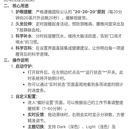
二、 核心用途
护眼提醒
：严格遵循国际公认的
“20-20-20”原则
（每20分
钟向20英尺外远眺20秒），缓解视疲劳。
久坐拉伸
：定时提醒起身活动，预防颈椎病、腰椎间盘突出及
下肢静脉血栓。
科学补水
：分时段提醒饮水，维持大脑活跃度，告别“口渴才
喝水”的习惯。
科学百科
：在设置界面直接集成健康建议，让你明白每一项提
破
醒背后的科学道理。
三、 操作说明
启动守护
：
打开软件后，在左侧边栏点击**“运行状态”**开关。此
时系统将开始倒计时。
你可以通过“实时状态”页面直观地看到各项进度的倒计
时进度条。
自定义配置
：
进入“偏好设置”页面，可以根据自己的工作节奏调整提
醒频率（1-60分钟）。
解
实时反馈
：拖动滑块时，右侧会实时显示分钟数，方便
精准调节。
主题切换
：支持 Dark（深色）、Light（浅色）及