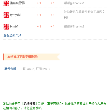
抱薪风雪雾
+ 1
+ 1
谢谢@Thanks！
鼓励转贴优秀软件安全工具和文
tymydol
+ 1
+ 1
档！
lkmbfn
+ 1
+ 1
谢谢@Thanks！
查看全部评分
本帖被以下淘专辑推荐:
·
软件合辑
|
主题: 4635, 订阅: 2807
发帖前要善用
【
论坛搜索
】
功能，那里可能会有你要找的答案或者已经有人发布
过相同内容了，请勿重复发帖。