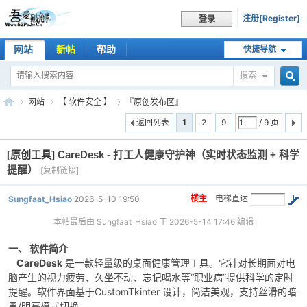
注册[Register]
登录
网站
新帖
帮助
快捷导航
搜索
搜
网站
【 软件安全 】
『原创发布区』
返回列表
1
2
9
/ 9 页
[原创工具]
CareDesk - 打工人健康守护神（实时状态监测 + 科学
索
吾
»
›
›
提醒）
[复制链接]
楼主
电梯直达
Sungfaat_Hsiao
2026-5-10 19:50
本帖最后由 Sungfaat_Hsiao 于 2026-5-14 17:46 编辑
一、 软件简介
CareDesk
是一款轻量级的桌面健康管理工具。它针对长期面对电
脑产生的视力疲劳、久坐不动、忘记喝水等“职业病”提供科学的定时
提醒。软件界面基于
CustomTkinter
设计，简洁美观，支持丝滑的暗
爱
黑/明亮模式切换。