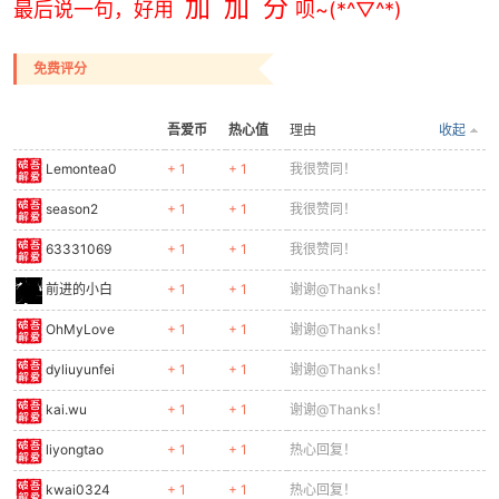
加 加 分
最后说一句，好用
呗~(*^▽^*)
免费评分
吾爱币
热心值
理由
收起
Lemontea0
+ 1
+ 1
我很赞同！
season2
+ 1
+ 1
我很赞同！
63331069
+ 1
+ 1
我很赞同！
前进的小白
+ 1
+ 1
谢谢@Thanks！
OhMyLove
+ 1
+ 1
谢谢@Thanks！
dyliuyunfei
+ 1
+ 1
谢谢@Thanks！
kai.wu
+ 1
+ 1
谢谢@Thanks！
liyongtao
+ 1
+ 1
热心回复！
kwai0324
+ 1
+ 1
热心回复！