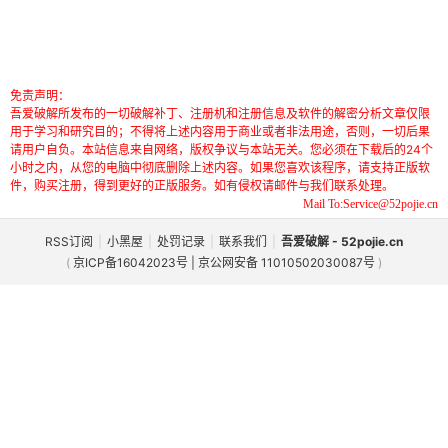
免责声明：
吾爱破解所发布的一切破解补丁、注册机和注册信息及软件的解密分析文章仅限
用于学习和研究目的；不得将上述内容用于商业或者非法用途，否则，一切后果
请用户自负。本站信息来自网络，版权争议与本站无关。您必须在下载后的24个
小时之内，从您的电脑中彻底删除上述内容。如果您喜欢该程序，请支持正版软
件，购买注册，得到更好的正版服务。如有侵权请邮件与我们联系处理。
Mail To:Service@52pojie.cn
RSS订阅
|
小黑屋
|
处罚记录
|
联系我们
|
吾爱破解 - 52pojie.cn
(
京ICP备16042023号 | 京公网安备 11010502030087号
)