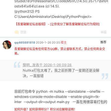
Studio\18\Professional\VC\Tools\MSVC\14.50.35717\bin\H
ostx64\x64\cl.exe (cl 14.5).
(python312) PS
C:\Users\Administrator\Desktop\PythonProject>
【吾爱破解论坛总版规】 - [让你充分了解吾爱破解论坛行为规则]
回复
举报
推荐
qq465881818
2026-1-26 20:35
楼主
吾爱破解论坛没有任何官方QQ群，禁止留联系方式，禁止任何商业交
易。
黎明_ 发表于 2026-1-26 09:28
Nuitka打包太难了，我之前折腾了一星期还是没解
决，一直报错
目前打包命令 python -m nuitka --standalone --onefile --
windows-console-mode=disable --enable-plugin=tk-
inter --output-dir=output main.py 一直在用很容易打包的
如何升级？如何获得积分？积分对应解释说明！