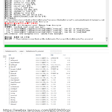
-
52
https://wwbsx.lanzouu.com/ijjSD3h00cpi