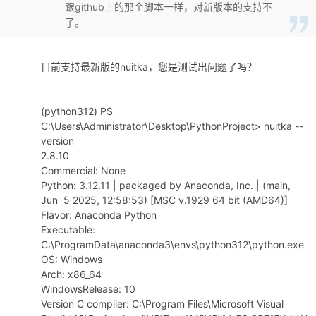
跟github上的那个脚本一样，对新版本的支持不
了。
目前支持最新版的nuitka，您是测试出问题了吗？
(python312) PS
C:\Users\Administrator\Desktop\PythonProject> nuitka --
version
2.8.10
Commercial: None
Python: 3.12.11 | packaged by Anaconda, Inc. | (main,
Jun 5 2025, 12:58:53) [MSC v.1929 64 bit (AMD64)]
Flavor: Anaconda Python
Executable:
C:\ProgramData\anaconda3\envs\python312\python.exe
OS: Windows
Arch: x86_64
WindowsRelease: 10
Version C compiler: C:\Program Files\Microsoft Visual