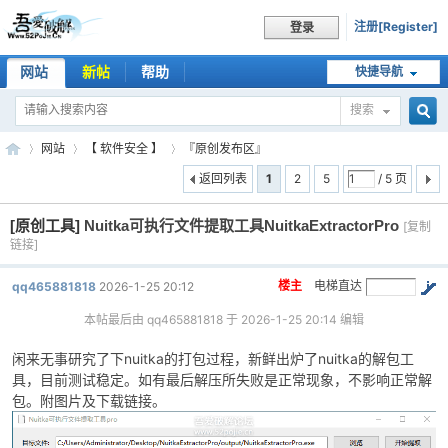
注册[Register]
登录
网站
新帖
帮助
快捷导航
搜索
搜
网站
【 软件安全 】
『原创发布区』
返回列表
1
2
5
/ 5 页
[原创工具]
Nuitka可执行文件提取工具NuitkaExtractorPro
索
[复制
吾
»
›
›
链接]
楼主
电梯直达
qq465881818
2026-1-25 20:12
本帖最后由 qq465881818 于 2026-1-25 20:14 编辑
闲来无事研究了下nuitka的打包过程，新鲜出炉了nuitka的解包工
具，目前测试稳定。如有最后解压所失败是正常现象，不影响正常解
包。附图片及下载链接。
爱