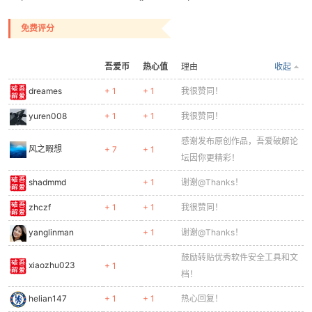
免费评分
po
吾爱币
热心值
理由
收起
dreames
+ 1
+ 1
我很赞同！
yuren008
+ 1
+ 1
我很赞同！
感谢发布原创作品，吾爱破解论
风之暇想
+ 7
+ 1
坛因你更精彩！
shadmmd
+ 1
谢谢@Thanks！
jie.
zhczf
+ 1
+ 1
我很赞同！
yanglinman
+ 1
谢谢@Thanks！
鼓励转贴优秀软件安全工具和文
xiaozhu023
+ 1
档！
helian147
+ 1
+ 1
热心回复！