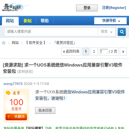
注册[Register]
登录
网站
新帖
帮助
快捷导航
搜索
搜
网站
【 软件安全 】
『悬赏问答区』
返回列表
1
2
/ 2 页
[资源求助]
求一个UOS系统统信Windows应用兼容引擎V3软件
索
吾
»
›
›
安装包
[复制链接]
wang77415
2026-1-5 17:08
统信Windows应用兼容引擎V3软件
求一个UOS系统
安装包，谢谢啦！
100
吾爱币
我来回答
爱
发帖前要善用
【
论坛搜索
】
功能，那里可能会有你要找的答案或者已经有人发布