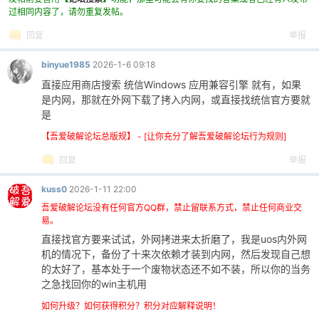
过相同内容了，请勿重复发帖。
回复
举报
binyue1985
2026-1-6 09:18
直接应用商店搜索 统信Windows 应用兼容引擎 就有，如果
是内网，那就在外网下载了拷入内网，或直接找统信官方要就
是
破
【吾爱破解论坛总版规】 - [让你充分了解吾爱破解论坛行为规则]
回复
举报
kuss0
2026-1-11 22:00
吾爱破解论坛没有任何官方QQ群，禁止留联系方式，禁止任何商业交
易。
直接找官方要来试试，外网拷进来太折磨了，我是uos内外网
机的情况下，备份了十来次依赖才装到内网，然后发现自己想
的太好了，基本处于一个废物状态还不如不装，所以你的当务
解
之急找回你的win主机用
如何升级？如何获得积分？积分对应解释说明！