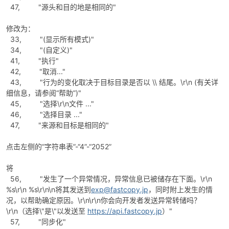
47, "源头和目的地是相同的"
修改为：
33, "(显示所有模式)"
34, "(自定义)"
41, "执行"
42, "取消..."
43, "行为的变化取决于目标目录是否以 \\ 结尾。\r\n (有关详
细信息，请参阅“帮助”)"
45, "选择\r\n文件 ..."
46, "选择目录 ..."
47, "来源和目标是相同的"
点击左侧的“字符串表”-“4”-“2052”
将
56, "发生了一个异常情况，异常信息已被储存在下面。\r\n
%s\r\n %s\r\n\n将其发送到
exp@fastcopy.jp
，同时附上发生的情
况，以帮助确定原因。\r\n\r\n你会向开发者发送异常转储吗？
\r\n（选择\"是\"以发送至
https://api.fastcopy.jp
）"
57, "同步化"