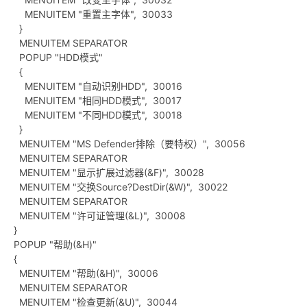
MENUITEM "重置主字体", 30033
}
cn
MENUITEM SEPARATOR
POPUP "HDD模式"
{
MENUITEM "自动识别HDD", 30016
MENUITEM "相同HDD模式", 30017
MENUITEM "不同HDD模式", 30018
}
MENUITEM "MS Defender排除（要特权）", 30056
MENUITEM SEPARATOR
MENUITEM "显示扩展过滤器(&F)", 30028
MENUITEM "交换Source?DestDir(&W)", 30022
MENUITEM SEPARATOR
MENUITEM "许可证管理(&L)", 30008
}
POPUP "帮助(&H)"
{
MENUITEM "帮助(&H)", 30006
MENUITEM SEPARATOR
MENUITEM "检查更新(&U)", 30044