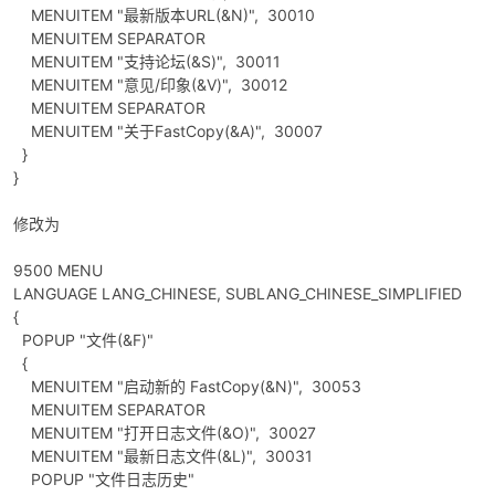
MENUITEM "最新版本URL(&N)", 30010
MENUITEM SEPARATOR
MENUITEM "支持论坛(&S)", 30011
MENUITEM "意见/印象(&V)", 30012
MENUITEM SEPARATOR
MENUITEM "关于FastCopy(&A)", 30007
}
}
修改为
9500 MENU
LANGUAGE LANG_CHINESE, SUBLANG_CHINESE_SIMPLIFIED
{
POPUP "文件(&F)"
{
MENUITEM "启动新的 FastCopy(&N)", 30053
MENUITEM SEPARATOR
MENUITEM "打开日志文件(&O)", 30027
MENUITEM "最新日志文件(&L)", 30031
POPUP "文件日志历史"