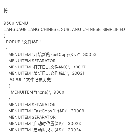
将
9500 MENU
LANGUAGE LANG_CHINESE, SUBLANG_CHINESE_SIMPLIFIED
{
-
POPUP "文件(&F)"
{
MENUITEM "开始新的FastCopy(&N)", 30053
MENUITEM SEPARATOR
MENUITEM "打开日志文件(&O)", 30027
MENUITEM "最新日志文件(&L)", 30031
POPUP "文件记录历史"
{
MENUITEM "(none)", 9000
}
52
MENUITEM SEPARATOR
MENUITEM "FastCopyDir(&F)", 30009
MENUITEM SEPARATOR
MENUITEM "启动时位置(&P)", 30023
MENUITEM "启动时尺寸(&S)", 30024