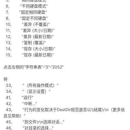
6, "不同硬盘模式"
7, "固定相同硬盘"
8, "固定不同硬盘"
10, "差异 (不覆盖)"
11, "差异 (大小/日期)"
12, "差异 (最新日期)"
13, "复制 (覆盖)"
14, "现存 (大小/日期)"
15, "现存 (最新日期)"
点击左侧的“字符串表”-“3”-“2052”
将
33, "（所有操作模式）"
34, "（显示设置）"
41, "运行"
42, "中断..."
43, "行为的变化取决于DestDir规范是否以\\结尾\r\n（更多信
息见帮助）"
45, "到文件\r\n选择对话..."
46, "对目录的选择..."