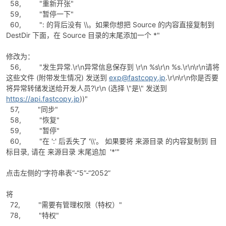
58, "重新开张"
59, "暂停一下"
60, ": 的背后没有 \\。如果你想把 Source 的内容直接复制到
DestDir 下面，在 Source 目录的末尾添加一个 *"
修改为：
56, "发生异常.\r\n异常信息保存到 \r\n %s\r\n %s.\r\n\r\n请将
这些文件 (附带发生情况) 发送到
exp@fastcopy.jp
.\r\n\r\n你是否要
将异常转储发送给开发人员?\r\n (选择 \"是\" 发送到
https://api.fastcopy.jp
))"
57, "同步"
58, "恢复"
59, "暂停"
60, "在 ':' 后丢失了 '\\'。 如果要将 来源目录 的内容复制到 目
标目录, 请在 来源目录 末尾追加 '*'"
点击左侧的“字符串表”-“5”-“2052”
将
72, "需要有管理权限（特权）"
78, "特权"