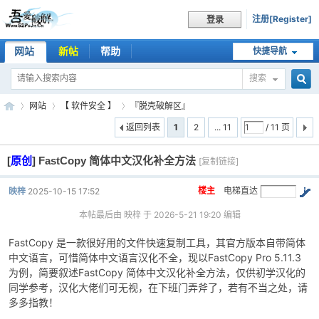
注册[Register]
登录
网站
新帖
帮助
快捷导航
搜索
搜
网站
【 软件安全 】
『脱壳破解区』
返回列表
1
2
... 11
/ 11 页
[
原创
]
FastCopy 简体中文汉化补全方法
索
[复制链接]
吾
»
›
›
楼主
电梯直达
映梓
2025-10-15 17:52
本帖最后由 映梓 于 2026-5-21 19:20 编辑
FastCopy 是一款很好用的文件快速复制工具，其官方版本自带简体
中文语言，可惜简体中文语言汉化不全，现以FastCopy Pro 5.11.3
为例，简要叙述FastCopy 简体中文汉化补全方法，仅供初学汉化的
同学参考，汉化大佬们可无视，在下班门弄斧了，若有不当之处，请
多多指教！
爱