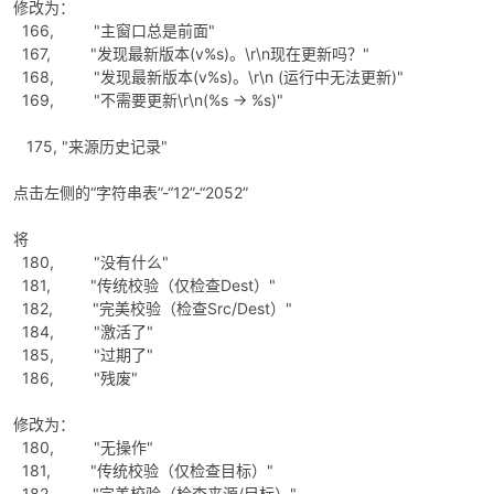
修改为：
166, "主窗口总是前面"
167, "发现最新版本(v%s)。\r\n现在更新吗？"
168, "发现最新版本(v%s)。\r\n (运行中无法更新)"
169, "不需要更新\r\n(%s -> %s)"
175, "来源历史记录"
点击左侧的“字符串表”-“12”-“2052”
将
180, "没有什么"
181, "传统校验（仅检查Dest）"
182, "完美校验（检查Src/Dest）"
184, "激活了"
185, "过期了"
186, "残废"
修改为：
180, "无操作"
181, "传统校验（仅检查目标）"
182, "完美校验（检查来源/目标）"