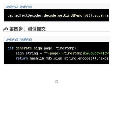
 复制代码
 隐藏代码
cachedTextDecoder.
decode
(
getUint8Memory0
().
subarray
(
✍️ 第四步：测试提交
 复制代码
 隐藏代码
def
generate_sign
(
page, timestamp
):

    sign_string = 
f"
{page}
|
{timestamp}
D#uqGdcw41pWeN
return