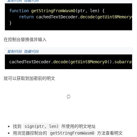
 复制代码
 隐藏代码
function
getStringFromWasm0
(
ptr, len
) {

return
 cachedTextDecoder.
decode
(
getUint8Memory0
(
}
在控制台替换值并输入
 复制代码
 隐藏代码
cachedTextDecoder.
decode
(
getUint8Memory0
().
subarray
(
就可以获取到加密前的明文
找到
所使用的明文地址
sign(ptr, len)
用浏览器控制台的
方法查看明文
getStringFromWasm0