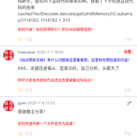
纯新手，能否问下这段代码哪来的啊，我看了下不知道这段代
码的由来
cachedTextDecoder.decode(getUint8Memory0().subarra
y(1114192, 1114192 + 31))
如何升级？如何获得积分？积分对应解释说明！
回复
举报
沙发
freesaber
2025-7-7 16:55
《站点帮助文档》有什么问题来这里看看吧，这里有你想知道的内容！
666，关键还是看ai，混淆过的，自己分析，头都大了
呼吁大家发布原创作品添加吾爱破解论坛标识！
回复
举报
#
gyan
2025-7-8 12:23
3
感谢楼主分享！
如何快速判断一个文件是否为病毒！
回复
举报