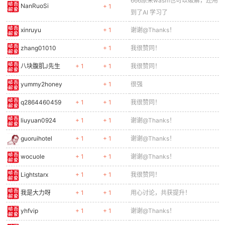
666原来wasm也可以破解，还用
NanRuoSi
+ 1
到了AI 学习了
xinruyu
+ 1
谢谢@Thanks！
zhang01010
+ 1
我很赞同！
八块腹肌J先生
+ 1
+ 1
我很赞同！
yummy2honey
+ 1
很强
q2864460459
+ 1
+ 1
我很赞同！
liuyuan0924
+ 1
+ 1
谢谢@Thanks！
guoruihotel
+ 1
+ 1
谢谢@Thanks！
wocuole
+ 1
+ 1
谢谢@Thanks！
Lightstarx
+ 1
+ 1
我很赞同！
我是大力呀
+ 1
+ 1
用心讨论，共获提升！
yhfvip
+ 1
+ 1
谢谢@Thanks！