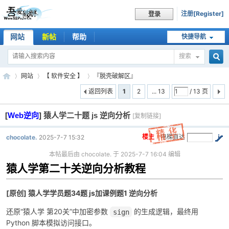
注册[Register]
登录
网站
新帖
帮助
快捷导航
搜索
搜
网站
【 软件安全 】
『脱壳破解区』
返回列表
1
2
... 13
/ 13 页
[
Web逆向
]
猿人学二十题 js 逆向分析
索
[复制链接]
吾
»
›
›
楼主
电梯直达
chocolate.
2025-7-7 15:32
本帖最后由 chocolate. 于 2025-7-7 16:04 编辑
猿人学第二十关逆向分析教程
[原创] 猿人学学员题34题 js加课例题1 逆向分析
还原“猿人学 第20关”中加密参数
的生成逻辑，最终用
sign
爱
Python 脚本模拟访问接口。