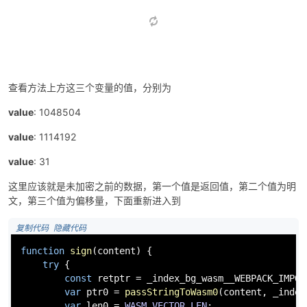
查看方法上方这三个变量的值，分别为
value
: 1048504
value
: 1114192
value
: 31
这里应该就是未加密之前的数据，第一个值是返回值，第二个值为明
文，第三个值为偏移量，下面重新进入到
 复制代码
 隐藏代码
function
sign
(
content
) {

try
 {

const
 retptr = _index_bg_wasm__WEBPACK_IMPOR
var
 ptr0 = 
passStringToWasm0
(content, _index
var
 len0 = 
WASM_VECTOR_LEN
;
