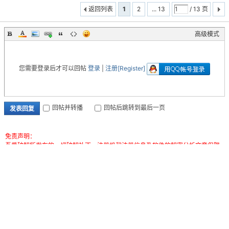
返回列表
1
2
... 13
/ 13 页
高级模式
您需要登录后才可以回帖
登录
|
注册[Register]
回帖并转播
回帖后跳转到最后一页
发表回复
免责声明：
吾爱破解所发布的一切破解补丁、注册机和注册信息及软件的解密分析文章仅限
用于学习和研究目的；不得将上述内容用于商业或者非法用途，否则，一切后果
请用户自负。本站信息来自网络，版权争议与本站无关。您必须在下载后的24个
小时之内，从您的电脑中彻底删除上述内容。如果您喜欢该程序，请支持正版软
件，购买注册，得到更好的正版服务。如有侵权请邮件与我们联系处理。
Mail To:Service@52pojie.cn
RSS订阅
|
小黑屋
|
处罚记录
|
联系我们
|
吾爱破解 - 52pojie.cn
(
京ICP备16042023号 | 京公网安备 11010502030087号
)