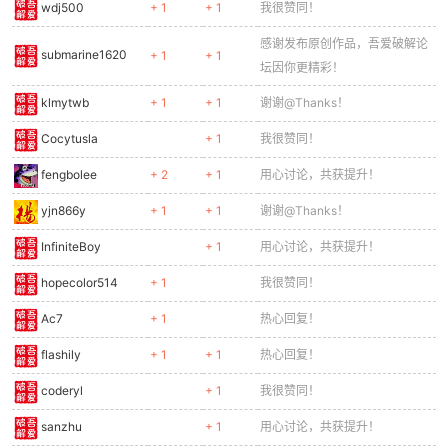
wdj500
+ 1
+ 1
我很赞同！
感谢发布原创作品，吾爱破解论
submarine1620
+ 1
+ 1
坛因你更精彩！
klmytwb
+ 1
+ 1
谢谢@Thanks！
Cocytusla
+ 1
我很赞同！
fengbolee
+ 2
+ 1
用心讨论，共获提升！
yjn866y
+ 1
+ 1
谢谢@Thanks！
InfiniteBoy
+ 1
用心讨论，共获提升！
hopecolor514
+ 1
我很赞同！
Ac7
+ 1
热心回复！
flashily
+ 1
+ 1
热心回复！
coderyl
+ 1
我很赞同！
sanzhu
+ 1
用心讨论，共获提升！