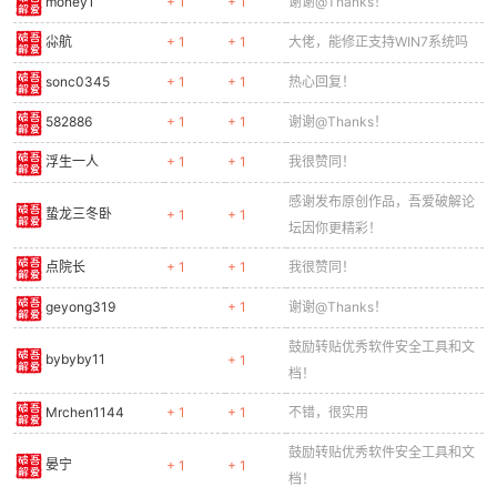
money1
+ 1
+ 1
谢谢@Thanks！
尛航
+ 1
+ 1
大佬，能修正支持WIN7系统吗
sonc0345
+ 1
+ 1
热心回复！
582886
+ 1
+ 1
谢谢@Thanks！
浮生一人
+ 1
+ 1
我很赞同！
感谢发布原创作品，吾爱破解论
蛰龙三冬卧
+ 1
+ 1
坛因你更精彩！
点院长
+ 1
+ 1
我很赞同！
geyong319
+ 1
谢谢@Thanks！
鼓励转贴优秀软件安全工具和文
bybyby11
+ 1
档！
Mrchen1144
+ 1
+ 1
不错，很实用
鼓励转贴优秀软件安全工具和文
晏宁
+ 1
+ 1
档！