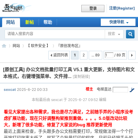
注册[Register]
登录
网站
新帖
帮助
快捷导航
搜索
搜
网站
【 软件安全 】
『原创发布区』
返回列表
1
2
... 89
/ 89 页
[原创工具]
办公文档批量打印工具 V5.1 重大更新，支持图片和文
索
吾
»
›
›
本格式，右键增强菜单、文件排...
[复制链接]
楼主
电梯直达
sexcat
2025-6-22 00:33
本帖最后由 sexcat 于 2025-6-27 09:52 编辑
看见大家提出各种需求，我也是尽力满足，之前随手弄的小程序没考
虑扩展功能，现在只好调整构架推到重做。。。。5.0版改动比较
大，新增了很多功能，修复了大家说的bug 推荐更新使用
最近上面来检查，手头跟多办公文档需要打印，常规做法得一个个打
爱
开按打印效率太低了，就写了个批量打印的程序，目前已经把手头的