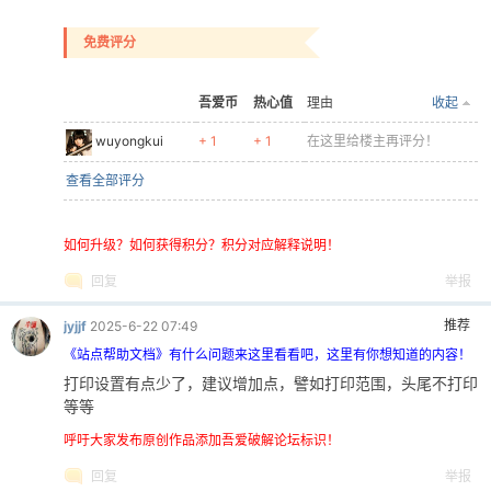
免费评分
吾爱币
热心值
理由
收起
wuyongkui
+ 1
+ 1
在这里给楼主再评分！
查看全部评分
如何升级？如何获得积分？积分对应解释说明！
回复
举报
推荐
jyjjf
2025-6-22 07:49
《站点帮助文档》有什么问题来这里看看吧，这里有你想知道的内容！
打印设置有点少了，建议增加点，譬如打印范围，头尾不打印
等等
呼吁大家发布原创作品添加吾爱破解论坛标识！
回复
举报