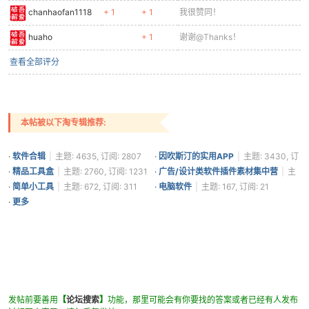
chanhaofan1118
+ 1
+ 1
我很赞同！
huaho
+ 1
谢谢@Thanks！
查看全部评分
本帖被以下淘专辑推荐:
·
软件合辑
|
主题: 4635, 订阅: 2807
·
因吹斯汀的实用APP
|
主题: 3430, 订
阅: 1361
·
精品工具盒
|
主题: 2760, 订阅: 1231
·
广告/设计类软件插件素材集中营
|
主
题: 232, 订阅: 471
·
简单小工具
|
主题: 672, 订阅: 311
·
电脑软件
|
主题: 167, 订阅: 21
·
更多
发帖前要善用
【
论坛搜索
】
功能，那里可能会有你要找的答案或者已经有人发布