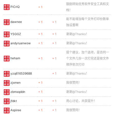
鼓励转贴优秀软件安全工具和文
PiCriQ
+ 1
档！
能不能增加每个文件打印份数单
dawnee
+ 1
+ 1
独设置啊
YSGGZ
+ 1
+ 1
谢谢@Thanks！
andyruanwow
+ 1
+ 1
谢谢@Thanks！
提个建议，加个选项，是否同一
heham
+ 1
+ 1
个文件几份一次打完还是按文件
顺序依次打印
yzq616539688
+ 1
谢谢@Thanks！
zjxmen
+ 1
我很赞同！
zbmxqddn
+ 1
谢谢@Thanks！
jfdkt
+ 1
+ 1
用心讨论，共获提升！
Aspiree
+ 1
+ 1
我很赞同！