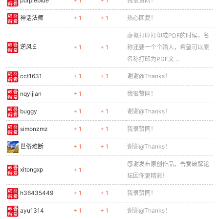
purpleblue
+ 1
+ 1
我很赞同！
神话法师
+ 1
+ 1
热心回复！
虚拟打印打印成PDF的时候，名
逆风￡
+ 1
+ 1
称还要一个个输入，希望可以原
名称打印为PDF文 ...
cct1631
+ 1
+ 1
谢谢@Thanks！
nqyijian
+ 1
我很赞同！
buggy
+ 1
+ 1
谢谢@Thanks！
simonzmz
+ 1
+ 1
我很赞同！
世俗难断
+ 1
+ 1
谢谢@Thanks！
感谢发布原创作品，吾爱破解论
xitongxp
+ 1
坛因你更精彩！
h36435449
+ 1
+ 1
我很赞同！
ayu1314
+ 1
+ 1
谢谢@Thanks！