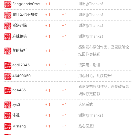
FengxiaodeOme
+ 1
谢谢@Thanks！
我什么也不知道
+ 1
+ 1
谢谢@Thanks！
斯塔迪陈
+ 1
+ 1
谢谢@Thanks！
麻辣兔头
+ 1
+ 1
谢谢@Thanks！
感谢发布原创作品，吾爱破解论
梦的解析
+ 1
+ 1
坛因你更精彩！
acd12345
+ 1
+ 1
很实用，谢谢
46490050
+ 1
用心讨论，共获提升！
感谢发布原创作品，吾爱破解论
nc4485
+ 1
+ 1
坛因你更精彩！
xys3
+ 1
+ 1
大佬威武
注视
+ 1
+ 1
谢谢@Thanks！
MrKang
+ 1
+ 1
热心回复！