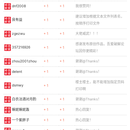
dnf2008
+ 1
+ 1
我很赞同！
建议增加根据文本文件列表名，
良有益
+ 1
+ 1
按顺序打印文件
zgezwu
+ 1
+ 1
大佬威武！！！
感谢发布原创作品，吾爱破解论
357216926
+ 1
+ 1
坛因你更精彩！
zhou2001zhou
+ 1
+ 1
谢谢@Thanks！
delent
+ 1
+ 1
谢谢@Thanks！
楼主楼主，能不能增加指定页码
dsmwy
+ 1
打印啊
白衣沽酒对月酌
+ 1
+ 1
谢谢@Thanks！
嘛妮嘛妮轰
+ 1
+ 1
热心回复！
一个紫胖子
+ 1
+ 1
热心回复！