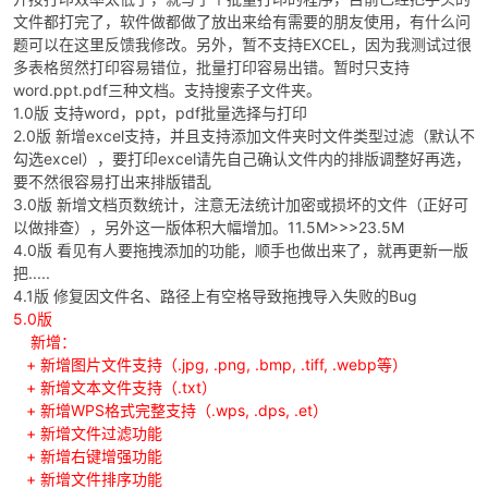
文件都打完了，软件做都做了放出来给有需要的朋友使用，有什么问
题可以在这里反馈我修改。另外，暂不支持EXCEL，因为我测试过很
多表格贸然打印容易错位，批量打印容易出错。暂时只支持
word.ppt.pdf三种文档。支持搜索子文件夹。
1.0版 支持word，ppt，pdf批量选择与打印
2.0版 新增excel支持，并且支持添加文件夹时文件类型过滤（默认不
勾选excel），要打印excel请先自己确认文件内的排版调整好再选，
要不然很容易打出来排版错乱
破
3.0版 新增文档页数统计，注意无法统计加密或损坏的文件（正好可
以做排查），另外这一版体积大幅增加。11.5M>>>23.5M
4.0版 看见有人要拖拽添加的功能，顺手也做出来了，就再更新一版
把.....
4.1版 修复因文件名、路径上有空格导致拖拽导入失败的Bug
5.0版
新增：
+ 新增图片文件支持（.jpg, .png, .bmp, .tiff, .webp等）
+ 新增文本文件支持（.txt）
+ 新增WPS格式完整支持（.wps, .dps, .et）
解
+ 新增文件过滤功能
+ 新增右键增强功能
+ 新增文件排序功能