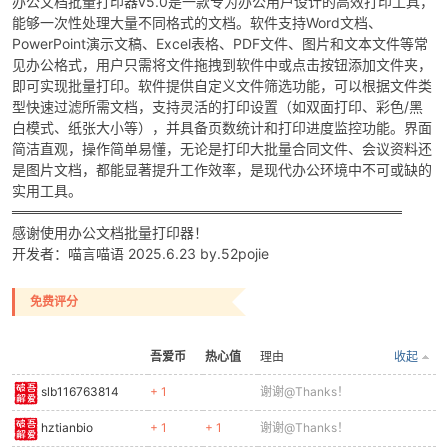
办公文档批量打印器v5.0是一款专为办公用户设计的高效打印工具，
能够一次性处理大量不同格式的文档。软件支持Word文档、
PowerPoint演示文稿、Excel表格、PDF文件、图片和文本文件等常
见办公格式，用户只需将文件拖拽到软件中或点击按钮添加文件夹，
即可实现批量打印。软件提供自定义文件筛选功能，可以根据文件类
型快速过滤所需文档，支持灵活的打印设置（如双面打印、彩色/黑
白模式、纸张大小等），并具备页数统计和打印进度监控功能。界面
简洁直观，操作简单易懂，无论是打印大批量合同文件、会议资料还
是图片文档，都能显著提升工作效率，是现代办公环境中不可或缺的
实用工具。
═══════════════════════════════════════
感谢使用办公文档批量打印器！
开发者：喵言喵语 2025.6.23 by.52pojie
免费评分
吾爱币
热心值
理由
收起
slb116763814
+ 1
谢谢@Thanks！
hztianbio
+ 1
+ 1
谢谢@Thanks！