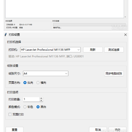
po
jie.