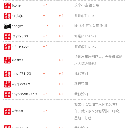
fxone
+ 1
这个不错 很实用
majiajd
+ 1
+ 1
谢谢@Thanks！
cnngtc
+ 2
+ 1
哇 这个真的有用 谢谢
ltzy19303
+ 1
+ 1
谢谢@Thanks！
守望者seer
+ 1
谢谢@Thanks！
感谢发布原创作品，吾爱破解论
xiexiela
+ 1
坛因你更精彩！
luoyi971123
+ 1
+ 1
我很赞同！
wyq358079
+ 1
我很赞同！
chy505908440
+ 1
+ 1
我很赞同！
如果可以增加导入例表文件打
wffeeff
+ 1
印，就可以区分如星期一打啥，
星期二打啥