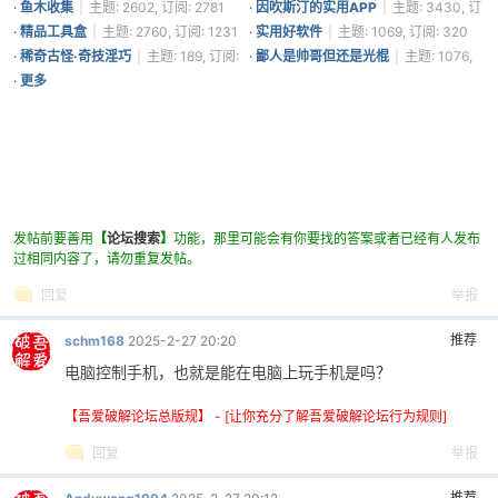
·
鱼木收集
|
主题: 2602, 订阅: 2781
·
因吹斯汀的实用APP
|
主题: 3430, 订
阅: 1361
·
精品工具盒
|
主题: 2760, 订阅: 1231
·
实用好软件
|
主题: 1069, 订阅: 320
·
稀奇古怪·奇技淫巧
|
主题: 189, 订阅:
·
鄙人是帅哥但还是光棍
|
主题: 1076,
296
订阅: 285
·
更多
发帖前要善用
【
论坛搜索
】
功能，那里可能会有你要找的答案或者已经有人发布
过相同内容了，请勿重复发帖。
回复
举报
推荐
schm168
2025-2-27 20:20
电脑控制手机，也就是能在电脑上玩手机是吗？
【吾爱破解论坛总版规】 - [让你充分了解吾爱破解论坛行为规则]
回复
举报
推荐