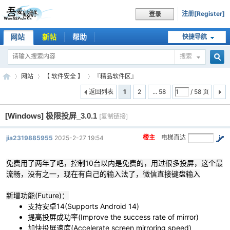
注册[Register]
登录
网站
新帖
帮助
快捷导航
搜索
搜
网站
【 软件安全 】
『精品软件区』
返回列表
1
2
... 58
/ 58 页
[Windows]
极限投屏_3.0.1
索
[复制链接]
吾
»
›
›
楼主
电梯直达
jia2319885955
2025-2-27 19:54
免费用了两年了吧，控制10台以内是免费的，用过很多投屏，这个最
流畅，没有之一，现在有自己的输入法了，微信直接键盘输入
新增功能(Future)：
支持安卓14(Supports Android 14)
提高投屏成功率(Improve the success rate of mirror)
爱
加快投屏速度(Accelerate screen mirroring speed)