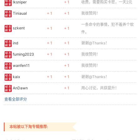
lksniper
+ 1
收费，需要购买卡密，一天2元
Tiniaual
+ 1
+ 1
我很赞同！
一条命令的事情，犯不着弄个软
szkent
+ 1
+ 1
件。
ind
+ 1
+ 1
谢谢@Thanks！
fuming2023
+ 1
+ 1
我很赞同！
wanfen11
+ 1
我很赞同！
kaix
+ 1
+ 1
谢谢@Thanks！
AnDawn
+ 1
用心讨论，共获提升！
查看全部评分
本帖被以下淘专辑推荐: