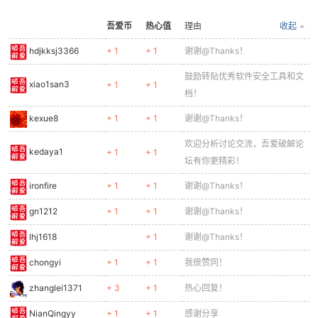
吾爱币
热心值
理由
收起
hdjkksj3366
+ 1
+ 1
谢谢@Thanks！
po
鼓励转贴优秀软件安全工具和文
xiao1san3
+ 1
+ 1
档！
kexue8
+ 1
+ 1
谢谢@Thanks！
欢迎分析讨论交流，吾爱破解论
kedaya1
+ 1
+ 1
坛有你更精彩！
ironfire
+ 1
+ 1
谢谢@Thanks！
jie.
gn1212
+ 1
+ 1
谢谢@Thanks！
lhj1618
+ 1
谢谢@Thanks！
chongyi
+ 1
+ 1
我很赞同！
zhanglei1371
+ 3
+ 1
热心回复！
NianQingyy
+ 1
+ 1
感谢分享