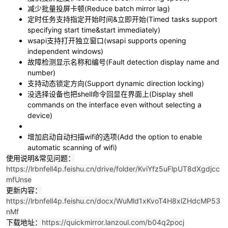
减少批量投屏卡顿(Reduce batch mirror lag)
定时任务支持指定开始时间&立即开始(Timed tasks support
specifying start time&start immediately)
wsapi支持打开独立窗口(wsapi supports opening
independent windows)
故障检测显示名称和编号(Fault detection display name and
number)
支持动态锁定方向(Support dynamic direction locking)
没选择设备也把shell命令回显在界面上(Display shell
破
commands on the interface even without selecting a
device)
增加启动自动扫描wifi的选项(Add the option to enable
automatic scanning of wifi)
使用说明&常见问题：
https://lrbnfell4p.feishu.cn/drive/folder/KviYfz5uFlpUT8dXgdjcc
mfUnse
更新内容：
解
https://lrbnfell4p.feishu.cn/docx/WuMld1xKvoT4H8xlZHdcMP53
nMf
下载地址：
https://quickmirror.lanzoul.com/b04q2pocj