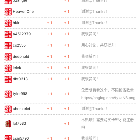
52angel
+ 1
谢谢@Thanks！
HeavenOne
+ 1
谢谢@Thanks！
hkir
+ 1
+ 1
谢谢@Thanks！
a4512379
+ 1
+ 1
我很赞同！
cs2555
+ 1
+ 1
用心讨论，共获提升！
deephold
+ 1
+ 1
我很赞同！
lelek
+ 1
+ 1
我很赞同！
dht0313
+ 1
+ 1
我很赞同！
免费版看看这个，不限设备数量
tyler998
+ 1
+ 1
https://pnglog.com/tyxaNB.png
chenzelei
+ 1
+ 1
谢谢@Thanks！
本贴软件需要购买卡密才能注册
lpf7583
+ 1
吧
csm5790
+ 1
+ 1
我很赞同！