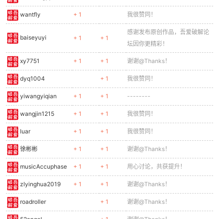
wantfly
+ 1
我很赞同！
cn
感谢发布原创作品，吾爱破解论
baiseyuyi
+ 1
+ 1
坛因你更精彩！
xy7751
+ 1
+ 1
谢谢@Thanks！
dyq1004
+ 1
我很赞同！
yiwangyiqian
+ 1
+ 1
--------
wangjin1215
+ 1
+ 1
我很赞同！
luar
+ 1
+ 1
我很赞同！
徐彬彬
+ 1
+ 1
谢谢@Thanks！
musicAccuphase
+ 1
+ 1
用心讨论，共获提升！
zlyinghua2019
+ 1
+ 1
谢谢@Thanks！
roadroller
+ 1
谢谢@Thanks！