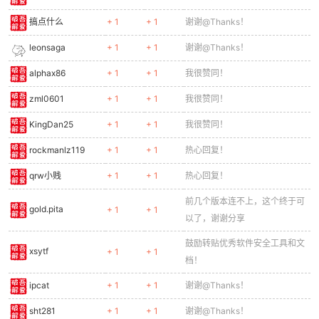
搞点什么
+ 1
+ 1
谢谢@Thanks！
leonsaga
+ 1
+ 1
谢谢@Thanks！
alphax86
+ 1
+ 1
我很赞同！
zml0601
+ 1
+ 1
我很赞同！
KingDan25
+ 1
+ 1
我很赞同！
rockmanlz119
+ 1
+ 1
热心回复！
qrw小贱
+ 1
+ 1
热心回复！
前几个版本连不上，这个终于可
gold.pita
+ 1
+ 1
以了，谢谢分享
鼓励转贴优秀软件安全工具和文
xsytf
+ 1
+ 1
档！
ipcat
+ 1
+ 1
谢谢@Thanks！
sht281
+ 1
+ 1
谢谢@Thanks！