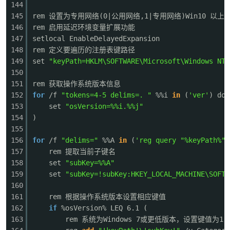
144
145
rem 设置为专用网络(0|公用网络,1|专用网络)Win10 以上为
146
rem 启用延迟环境变量扩展功能
147
setlocal EnableDelayedExpansion
148
rem 定义要遍历的注册表键路径
149
set
"keyPath=HKLM\SOFTWARE\Microsoft\Windows NT\
150
151
rem 获取操作系统版本信息
152
for
/f
"tokens=4-5 delims=. "
%%i
in
(
'ver'
) do 
153
set
"osVersion=%%i.%%j"
154
)
155
156
for
/f
"delims="
%%A
in
(
'reg query "%keyPath%" 
157
rem 提取当前子键名
158
set
"subKey=%%A"
159
set
"subKey=!subKey:HKEY_LOCAL_MACHINE\SOFTW
160
161
rem 根据操作系统版本设置相应键值
162
if
%osVersion% LEQ 6.1 (
163
rem 系统为Windows 7或更低版本，设置键值为1