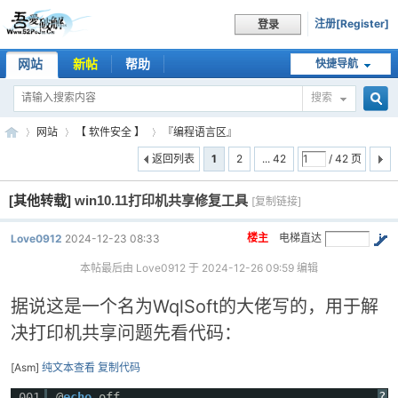
注册[Register]
登录
网站
新帖
帮助
快捷导航
搜索
搜
网站
【 软件安全 】
『编程语言区』
返回列表
1
2
... 42
/ 42 页
[其他转载]
win10.11打印机共享修复工具
索
[复制链接]
吾
»
›
›
楼主
电梯直达
Love0912
2024-12-23 08:33
本帖最后由 Love0912 于 2024-12-26 09:59 编辑
据说这是一个名为WqlSoft的大佬写的，用于解
决打印机共享问题
先看代码：
[Asm]
纯文本查看
复制代码
爱
?
001
@
echo
off