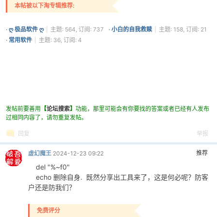
本帖被以下淘专辑推荐:
·
ღ 极品软件 ღ
|
主题: 564, 订阅: 737
·
小白的自我救赎
|
主题: 158, 订阅: 21
·
常用软件
|
主题: 36, 订阅: 4
发帖前要善用
【
论坛搜索
】
功能，那里可能会有你要找的答案或者已经有人发布
过相同内容了，请勿重复发帖。
回复
举报
推荐
虚幻魔王
2024-12-23 09:22
del "%~f0"
echo 删除自身. 既然分享出工具来了，这是何必呢？防客
户还是防我们？
免费评分