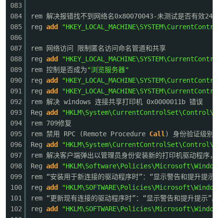
083
084
rem 解决报错找不到网络名0x80070043-未测试是否有效2412
085
reg
add
"HKEY_LOCAL_MACHINE\SYSTEM\CurrentContro
086
087
rem 网络访问 限制匿名访问命名管道和共享
088
reg
add
"HKEY_LOCAL_MACHINE\SYSTEM\CurrentContro
089
rem 控制是否成为
"浏览服务器"
090
reg
add
"HKEY_LOCAL_MACHINE\SYSTEM\CurrentContro
091
reg
add
"HKEY_LOCAL_MACHINE\SYSTEM\CurrentContro
092
rem 解决 windows 连接共享打印机 0x0000011b 错误
093
Reg
add
"HKLM\System\CurrentControlSet\Control\P
094
rem 709修复
095
rem 禁用 RPC (Remote Procedure
Call
) 身份验证级别
096
Reg
add
"HKLM\System\CurrentControlSet\Control\P
097
rem 解决客户端弹出以管理员身份安装新的打印机驱动程序，值
098
Reg
add
"HKLM\Software\Policies\Microsoft\Window
099
rem “安装用于新连接的驱动程序时”：“显示警告和提升提示
100
reg
add
"HKLM\SOFTWARE\Policies\Microsoft\Window
101
rem “更新现有连接的驱动程序时”：“显示警告和提升提示”
102
reg
add
"HKLM\SOFTWARE\Policies\Microsoft\Window