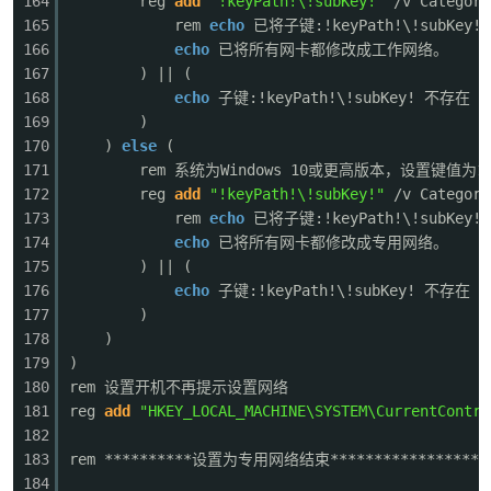
164
reg
add
"!keyPath!\!subKey!"
/v Category
165
rem
echo
已将子键:!keyPath!\!subKey
166
echo
已将所有网卡都修改成工作网络。
167
) || (
168
echo
子键:!keyPath!\!subKey! 不存在
"
169
)
170
)
else
(
171
rem 系统为Windows 10或更高版本，设置键值为1
172
reg
add
"!keyPath!\!subKey!"
/v Category
173
rem
echo
已将子键:!keyPath!\!subKey
174
echo
已将所有网卡都修改成专用网络。
175
) || (
176
echo
子键:!keyPath!\!subKey! 不存在
"
177
)
178
)
179
)
180
rem 设置开机不再提示设置网络
181
reg
add
"HKEY_LOCAL_MACHINE\SYSTEM\CurrentContro
182
183
rem **********设置为专用网络结束*****************
184