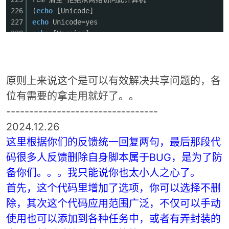
226
(
echo
[Unicode]
227
echo
Unicode=yes
228
echo
[Version]
229
echo
signature=
"$CHICAGO$"
230
echo
Revision=1
231
echo
[Privilege Rights]
232
echo
sedenynetworklogonright =
原则上来说这个是可以有效解决共享问题的，各
233
echo
senetworklogonright = Everyone,Administrat
位有需要的拿走用就好了。。
234
---------------------------------
235
secedit /configure /
db
"%TEMP%\zcl.sdb"
/cfg
"%T
236
2024.12.26
237
del /q
"%TEMP%\zcl.*"
这里根据你们的反馈统一回复两句，最后那段代
238
码很多人反馈删除自身脚本属于BUG，是为了防
239
rem 断开所有连接
240
net use * /del /y
备你们。。。我只能说你也太小人之心了。
241
rem 在局域网内不隐藏自己的计算机名
首先，这个代码里增加了选项，你可以选择不删
242
net config server /hidden:no
除，其次这个代码应用范围广泛，不仅可以手动
243
rem net share ipc$
244
gpupdate /force
使用也可以添加到各种任务中，或者有弄封装的
245