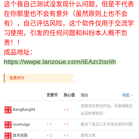
266
dism /online /enable-feature /featurename:
"P
这个我自己测试没发现什么问题，但是不代表
267
dism /online /enable-feature /featurename:
"P
在你那里也不会有意外（虽然原则上也不会
268
dism /online /enable-feature /featurename:
"P
有），自己评估风险，这个软件仅用于交流学
269
echo
Windows 7 开启LPD打印相关功能……结束
270
)
else
if
"%os%"
==
"win10_or_win11"
(
习使用，引发的任何问题和纠纷本人概不负
271
echo
Windows 10 或 Windows 11 开启LPD打印相关
责！！
272
echo
开启SMB1 支持
273
DISM /Online /Enable-Feature /FeatureName:SM
成品地址：
274
dism /online /enable-feature /featurename:
"P
https://wwpe.lanzoue.com/iEAzr2isriih
275
dism /online /enable-feature /featurename:
"P
276
dism /online /enable-feature /featurename:
"P
277
echo
Windows 11 开启LPD打印相关功能……结束
免费评分
278
)
else
(
279
echo
出错：未知系统！！
吾爱币
热心值
理由
收起
280
sleep 5
281
)
感谢发布原创作品，吾爱破解论
BangBang94
+ 1
282
)
坛因你更精彩！
283
echo
.
284
lovehuige
echo
.
+ 1
+ 1
解决了我这几天共享出现的问题
285
放羊的狼
+ 2
+ 1
膜拜大佬
286
echo
****************************正在启动相关系统服务*