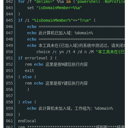
042
for
/f
"delims="
%%a
in
(
'powershell -NoProfile 
043
set
"isDomainMember=%%a"
044
)
045
if
/i
"%isDomainMember%"
==
"True"
(
po
046
echo
=======================================
047
echo
此计算机已加入域：%domain%
048
echo
=======================================
049
echo
本工具未在{已加入域}的系统中测试过，请关闭本
050
choice /
c
yn /t 4 /d n /M
"本工具未在{已加
051
if
errorlevel 2 (
052
rem
echo
这里是按N键后执行内容
053
exit
054
)
else
(
jie.
055
rem
echo
这里是按Y键后执行内容
056
)
057
058
)
else
(
059
echo
此计算机未加入域，工作组为：%domain%
060
)
061
endlocal
062
rem ******************************域判断****结束***