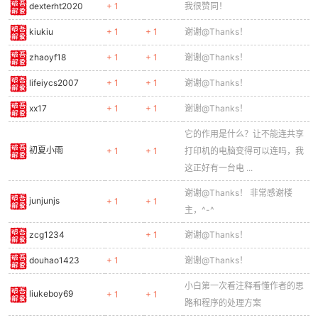
dexterht2020
+ 1
我很赞同！
kiukiu
+ 1
+ 1
谢谢@Thanks！
zhaoyf18
+ 1
+ 1
谢谢@Thanks！
lifeiycs2007
+ 1
+ 1
谢谢@Thanks！
xx17
+ 1
+ 1
谢谢@Thanks！
它的作用是什么？让不能连共享
初夏小雨
+ 1
+ 1
打印机的电脑变得可以连吗，我
这正好有一台电 ...
谢谢@Thanks！ 非常感谢楼
junjunjs
+ 1
+ 1
主，^-^
zcg1234
+ 1
谢谢@Thanks！
douhao1423
+ 1
谢谢@Thanks！
小白第一次看注释看懂作者的思
liukeboy69
+ 1
+ 1
路和程序的处理方案