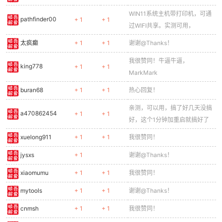
WIN11系统主机带打印机，可通
pathfinder00
+ 1
+ 1
过WIFI共享。实测可用，
太疯癫
+ 1
+ 1
谢谢@Thanks！
我很赞同！牛逼牛逼，
king778
+ 1
+ 1
MarkMark
buran68
+ 1
+ 1
热心回复！
亲测，可以用，搞了好几天没搞
a470862454
+ 1
+ 1
好，这个1分钟加重启就搞好了
xuelong911
+ 1
+ 1
我很赞同！
jysxs
+ 1
谢谢@Thanks！
xiaomumu
+ 1
+ 1
我很赞同！
mytools
+ 1
+ 1
谢谢@Thanks！
cnmsh
+ 1
+ 1
我很赞同！