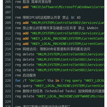
205
rem 取消 简单共享向导
206
reg
add
"HKCU\Software\Microsoft\Windows\Current
207
208
rem 限制IPC$的远程默认共享 禁止 $
C
$D
209
reg
add
"HKLM\SYSTEM\ControlSet001\Services\Lanm
210
rem 禁止默认的管理共享及磁盘分区共享 禁止 $Admin
211
reg
add
"HKLM\SYSTEM\ControlSet001\Services\Lanm
212
reg
add
"HKEY_LOCAL_MACHINE\SYSTEM\CurrentContro
213
reg
add
"HKEY_LOCAL_MACHINE\SYSTEM\CurrentContro
214
rem 网络访问: 限制对命名管道和共享的匿名访问
215
reg delete
"HKLM\SYSTEM\ControlSet001\Services\L
216
reg delete
"HKLM\SYSTEM\ControlSet001\Services\L
217
reg delete
"HKLM\SYSTEM\ControlSet001\Services\L
218
reg delete
"HKLM\SYSTEM\ControlSet001\Services\N
219
rem 启动服务
220
for
/f
"delims="
%%a
in
(
'reg query "HKEY_LOCAL_
221
reg query
"HKEY_LOCAL_MACHINE\SYSTEM\CurrentCont
222
rem 删除计划任务（Scheduled Tasks）加快网络访问速度
223
reg delete
"HKEY_LOCAL_MACHINE\SOFTWARE\Microsof
224
225
rem 清空“拒绝从网络访问此计算机”