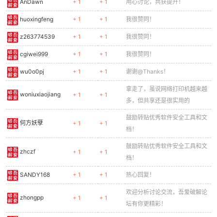
AnDawn
+ 1
+ 1
用心讨论，共获提升！
huoxingfeng
+ 1
+ 1
我很赞同！
z263774539
+ 1
+ 1
我很赞同！
cgiwei999
+ 1
+ 1
我很赞同！
wu0o0pj
+ 1
+ 1
谢谢@Thanks！
拿走了，虽说网络打印机越来越
woniuxiaojiang
+ 1
+ 1
多，但共享还是很实用的
鼓励转贴优秀软件安全工具和文
何方妖孽
+ 1
+ 1
档！
鼓励转贴优秀软件安全工具和文
zhczf
+ 1
+ 1
档！
SANDY168
+ 1
+ 1
热心回复！
欢迎分析讨论交流，吾爱破解论
zhongpp
+ 1
+ 1
坛有你更精彩！