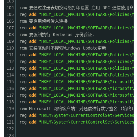
103
104
rem 要通过注册表切换网络打印设置 启用 RPC 通信使用命
105
reg
add
"HKEY_LOCAL_MACHINE\SOFTWARE\Policies\Mi
106
rem 要启用侦听传入连接
107
reg
add
"HKEY_LOCAL_MACHINE\SOFTWARE\Policies\Mi
108
rem 要强制执行 Kerberos 身份验证，
109
reg
add
"HKEY_LOCAL_MACHINE\SOFTWARE\Policies\Mi
110
rem 安装驱动时不搜索Windows Update更新
111
reg
add
"HKEY_LOCAL_MACHINE\SOFTWARE\Policies\Mi
112
reg
add
"HKEY_LOCAL_MACHINE\SOFTWARE\Policies\Mi
113
reg
add
"HKEY_LOCAL_MACHINE\SOFTWARE\Policies\Mi
114
reg
add
"HKEY_LOCAL_MACHINE\SOFTWARE\Policies\Mi
115
reg
add
"HKEY_LOCAL_MACHINE\SOFTWARE\Microsoft\W
116
reg
add
"HKEY_LOCAL_MACHINE\SOFTWARE\Microsoft\W
117
reg
add
"HKEY_LOCAL_MACHINE\SOFTWARE\Microsoft\W
118
reg
add
"HKEY_LOCAL_MACHINE\SOFTWARE\Microsoft\W
119
rem Microsoft 网络客户端：对通信进行数字签名 (始终)
120
reg
add
"HKLM\System\CurrentControlSet\Services\
121
reg
add
"HKLM\System\CurrentControlSet\Services\
122
123