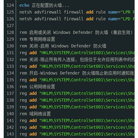
124
echo
正在配置防火墙...
125
netsh advfirewall firewall
add
rule
name
=
"LPR Po
126
netsh advfirewall firewall
add
rule
name
=
"LPD Po
127
128
rem 启用或关闭 Windows Defender 防火墙 (重启生效)
129
rem 专用网络设置
130
rem 关闭-启用 Windows Defender 防火墙
131
reg
add
"HKLM\SYSTEM\ControlSet001\Services\Shar
132
rem 关闭-阻止所有传入连接, 包括位于允许应用列表中的应
133
reg
add
"HKLM\SYSTEM\ControlSet001\Services\Shar
134
rem 开启-Windows Defender 防火墙阻止新应用时通知我
135
reg
add
"HKLM\SYSTEM\ControlSet001\Services\Shar
136
rem 公用网络设置
137
reg
add
"HKLM\SYSTEM\ControlSet001\Services\Shar
138
reg
add
"HKLM\SYSTEM\ControlSet001\Services\Shar
139
reg
add
"HKLM\SYSTEM\ControlSet001\Services\Shar
140
rem 域网络设置
141
reg
add
"HKLM\SYSTEM\ControlSet001\Services\Shar
142
reg
add
"HKLM\SYSTEM\ControlSet001\Services\Shar
143
reg
add
"HKLM\SYSTEM\ControlSet001\Services\Shar