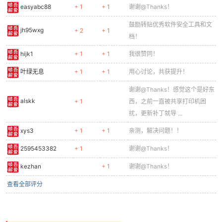
easyabc88
+ 1
+ 1
谢谢@Thanks！
鼓励转贴优秀软件安全工具和文
jh95wxg
+ 2
+ 1
档！
hijk1
+ 1
+ 1
我很赞同！
叶绿无息
+ 1
+ 1
用心讨论，共获提升！
谢谢@Thanks！感觉这个是好东
alskk
+ 1
西，之前一直被共享打印机困
扰，更新补丁就导 ...
xys3
+ 1
+ 1
亲测，解决问题！！
2595453382
+ 1
谢谢@Thanks！
kezhan
+ 1
谢谢@Thanks！
查看全部评分