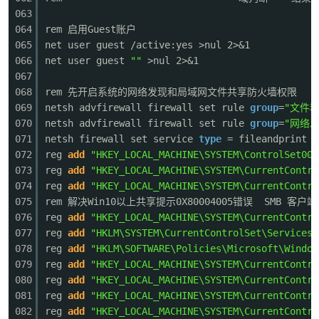
063
064
rem 启用Guest账户
cn
065
net user guest /active:yes >nul 2>&1
066
net user guest
""
>nul 2>&1
067
068
rem 先开启系统的网络发现和局域网文件共享防火墙权限
069
netsh advfirewall firewall set rule
group
=
"文件
070
netsh advfirewall firewall set rule
group
=
"网络发
071
netsh firewall set service
type
= fileandprint m
072
reg
add
"HKEY_LOCAL_MACHINE\SYSTEM\ControlSet001
073
reg
add
"HKEY_LOCAL_MACHINE\SYSTEM\CurrentContro
074
reg
add
"HKEY_LOCAL_MACHINE\SYSTEM\CurrentContro
075
rem 解决Win10以上共享提示0X80004005错误 SMB 
076
reg
add
"HKEY_LOCAL_MACHINE\SYSTEM\CurrentContro
077
reg
add
"HKLM\SYSTEM\CurrentControlSet\Services\
078
reg
add
"HKLM\SOFTWARE\Policies\Microsoft\Window
079
reg
add
"HKEY_LOCAL_MACHINE\SYSTEM\CurrentContro
080
reg
add
"HKEY_LOCAL_MACHINE\SYSTEM\CurrentContro
081
reg
add
"HKEY_LOCAL_MACHINE\SYSTEM\CurrentContro
082
reg
add
"HKEY_LOCAL_MACHINE\SYSTEM\CurrentContro