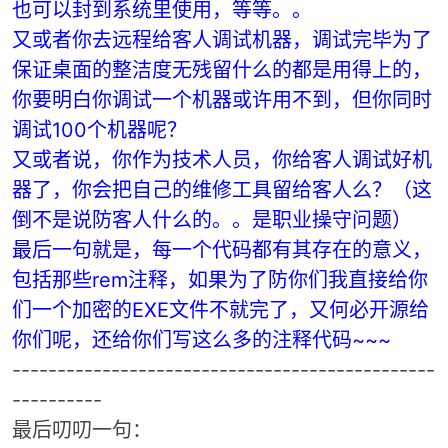
也可以封到系统里使用，等等。。
246
echo
开启SMB1 支持
247
DISM /Online /Enable-Feature /FeatureName:SMB1Pr
又或者你去远程给客人调试机器，调试完毕为了
248
保证桌面的整洁度无残留什么的都是用得上的，
249
rem===============请在10秒内按Y键执行以下命令=========
你要明白你调试一个机器或许用不到，但你同时
250
@
echo
off
251
ver | findstr
"6."
> nul && set os=win7
调试100个机器呢？
252
ver | findstr
"10."
> nul && set os=win10_or_win
又或者说，你作为技术人员，你给客人调试好机
253
器了，你会把自己的维修工具留给客人么？（这
254
choice /
c
yn /t 4 /d n /M
"是否启用LPD打印共享功能，
255
倒不是说防客人什么的。。是职业操守问题）
256
if
errorlevel 2 (
最后一句就是，每一个代码都有其存在的意义，
257
rem
echo
这里是按N键后执行内容
包括那些rem注释，如果为了防你们我直接给你
258
)
else
(
259
们一个加密的EXE文件不就完了，又何必开源给
260
echo
开启LPD打印相关功能……
你们呢，还给你们写这么多的注释代码~~~
261
262
-----------------------------------------------
263
if
"%os%"
==
"win7"
(
----------
264
echo
Windows 7 开启LPD打印相关功能……
最后叨叨一句：
265
dism /online /enable-feature /featurename:
"P