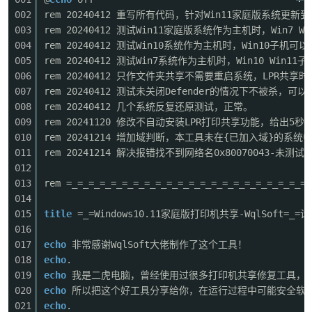
002
rem 20240412 重写所有代码，针对Win11家庭版系统更新到2
003
rem 20240412 测试Win11家庭版系统作为主机时，Win
004
rem 20240412 测试Win10系统作为主机时，Win10
005
rem 20240412 测试Win7系统作为主机时，Win10 W
006
rem 20240412 只作文件夹共享不需要重启系统，LPR共享
007
rem 20240412 测试未关闭Defender的情况下不被杀，可
008
rem 20240412 几个系统反复还原测试，正常。
009
rem 20241120 修改不自动安装LPR打印共享功能，给出5
破
010
rem 20241214 增加域判断，本工具未在{已加入域}的系统
011
rem 20241214 解决报错找不到网络名0x80070043-未测
012
013
rem =_=_=_=_=_=_=_=_=_=_=_=_=_=_=_=_=_=_=_=_=_=_
014
015
title
=_=Windows10.11家庭版打印机共享-WqlSoft=_=计算
016
017
echo
非常感谢WqlSoft大佬制作了这个工具！
018
echo
.
解
019
echo
我是二虎电脑，曾经使用过很多打印机共享修复工具，发现
020
echo
所以把这个好工具分享给你，在运行过程中可能安全软
021
echo
.