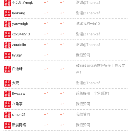
不忘初心mqk
+ 1
+ 1
谢谢@Thanks！
307
for
/f
"delims="
%%a
in
(
'wmic os get Caption ^|
308
if
defined osVersion (
laokang
+ 1
+ 1
谢谢@Thanks！
309
start
""
control /
name
Microsoft.DevicesAndP
310
)
else
(
yaoweigh
+ 1
+ 1
试试我的win10
311
start
""
shell:::{A8A91A66-3A7D-4424-8D24-04
cxx846513
+ 1
+ 1
谢谢@Thanks！
312
)
313
echo
.
zoudelin
+ 1
+ 1
谢谢@Thanks！
314
315
choice /T 8 /D Y /M
"完成! 重启后生效。By WqlSoft 2
liyuqy
+ 1
我很赞同！
316
if
errorlevel 2 (
鼓励转贴优秀软件安全工具和文
317
echo
你已放弃删除本脚本。
白逸轩
+ 1
+ 1
档！
318
)
else
(
319
del
"%~f0"
大壳
+ 1
谢谢@Thanks！
320
echo
删除自身.
321
)
lfwxszw
+ 1
+ 1
超级好用，非常感谢！
322
八角亭
+ 1
我很赞同！
323
exit /b
simon21
+ 1
+ 1
我很赞同！
新晨网络
+ 1
+ 1
我很赞同！