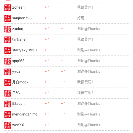
287
echo
.
zchean
+ 1
我很赞同！
288
sanjiren798
+ 1
+ 1
好用
289
for
%%a
in
(server Browser DHCP fdPHost lmhosts 
290
sc config
"%%~a"
start=auto >nul
zxoicq
+ 1
+ 1
谢谢@Thanks！
291
net start
"%%~a"
>nul 2>nul
292
)
timkarler
+ 1
我很赞同！
293
net stop spooler /yes > NUL
starrysky0930
+ 1
+ 1
谢谢@Thanks！
294
rem 删除打印任务
295
DEL
C
:\WINDOWS\SYSTEM32\SPOOL\PRINTERS\*.* /F /Q
xpq963
+ 1
+ 1
谢谢@Thanks！
296
net start spooler > NUL
297
net start LPDSVC >nul 2>nul
yyqz
+ 1
+ 1
谢谢@Thanks！
298
echo
.
月白mock
+ 1
+ 1
我很赞同！
299
echo
当前计算机名: 【%computername%】
300
７℃
+ 1
+ 1
我很赞同！
301
ipconfig
302
52aqun
echo
.
+ 1
+ 1
谢谢@Thanks！
303
echo
*******************************************
mengjingzhimo
+ 1
+ 1
谢谢@Thanks！
304
@
echo
【现在可直接共享目录了】【如要LPR方式共享打印
305
REM 打开设备和打印机
wenXX
+ 1
+ 1
谢谢@Thanks！
306
set
"osVersion="