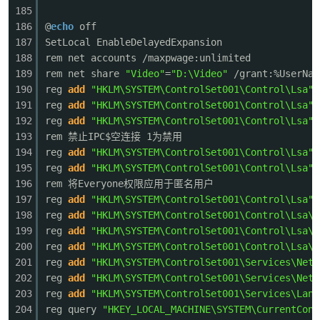
185
186
@
echo
off
187
SetLocal EnableDelayedExpansion
188
rem net accounts /maxpwage:unlimited
189
rem net share
"Video"
=
"D:\Video"
/grant:%UserNam
190
reg
add
"HKLM\SYSTEM\ControlSet001\Control\Lsa"
191
reg
add
"HKLM\SYSTEM\ControlSet001\Control\Lsa"
192
reg
add
"HKLM\SYSTEM\ControlSet001\Control\Lsa"
193
rem 禁止IPC$空连接 1为禁用
194
reg
add
"HKLM\SYSTEM\ControlSet001\Control\Lsa"
195
reg
add
"HKLM\SYSTEM\ControlSet001\Control\Lsa"
196
rem 将Everyone权限应用于匿名用户
197
reg
add
"HKLM\SYSTEM\ControlSet001\Control\Lsa"
198
reg
add
"HKLM\SYSTEM\ControlSet001\Control\Lsa\M
199
reg
add
"HKLM\SYSTEM\ControlSet001\Control\Lsa\M
200
reg
add
"HKLM\SYSTEM\ControlSet001\Control\Lsa\M
201
reg
add
"HKLM\SYSTEM\ControlSet001\Services\NetB
202
reg
add
"HKLM\SYSTEM\ControlSet001\Services\NetB
203
reg
add
"HKLM\SYSTEM\ControlSet001\Services\Lanm
204
reg query
"HKEY_LOCAL_MACHINE\SYSTEM\CurrentCont