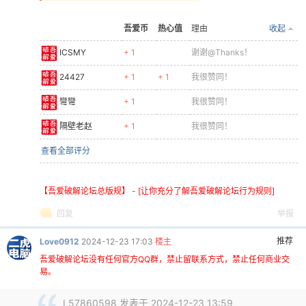
吾爱币
热心值
理由
收起
ICSMY
+ 1
谢谢@Thanks！
24427
+ 1
+ 1
我很赞同！
彎彎
+ 1
我很赞同！
隔壁老赵
+ 1
我很赞同！
查看全部评分
【吾爱破解论坛总版规】 - [让你充分了解吾爱破解论坛行为规则]
回复
举报
推荐
Love0912
2024-12-23 17:03
楼主
吾爱破解论坛没有任何官方QQ群，禁止留联系方式，禁止任何商业交
易。
L57860598 发表于 2024-12-23 13:59