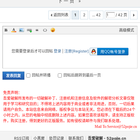
下一页 »
返回列表
1
2
... 42
/ 42 页
高级模式
您需要登录后才可以回帖
登录
|
注册[Register]
回帖并转播
回帖后跳转到最后一页
发表回复
免责声明：
吾爱破解所发布的一切破解补丁、注册机和注册信息及软件的解密分析文章仅限
用于学习和研究目的；不得将上述内容用于商业或者非法用途，否则，一切后果
请用户自负。本站信息来自网络，版权争议与本站无关。您必须在下载后的24个
小时之内，从您的电脑中彻底删除上述内容。如果您喜欢该程序，请支持正版软
件，购买注册，得到更好的正版服务。如有侵权请邮件与我们联系处理。
Mail To:Service@52pojie.cn
RSS订阅
|
小黑屋
|
处罚记录
|
联系我们
|
吾爱破解 - 52pojie.cn