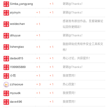
Simba_yangyang
+ 1
谢谢@Thanks！
aiyinyin
+ 1
+ 1
谢谢@Thanks！
感谢发布原创作品，吾爱破解论
weidechan
+ 1
坛因你更精彩！
diliuyue
+ 1
谢谢@Thanks！
鼓励转贴优秀软件安全工具和文
lishengtao
+ 1
+ 1
档！
dadao815
+ 1
+ 1
用心讨论，共获提升！
l199965889
+ 1
+ 1
谢谢@Thanks！
小司
+ 1
+ 1
我很赞同！
zzhaoxue
+ 3
+ 1
热心回复！
myoudk
+ 1
+ 1
我很赞同！
dave496
+ 1
我很赞同！