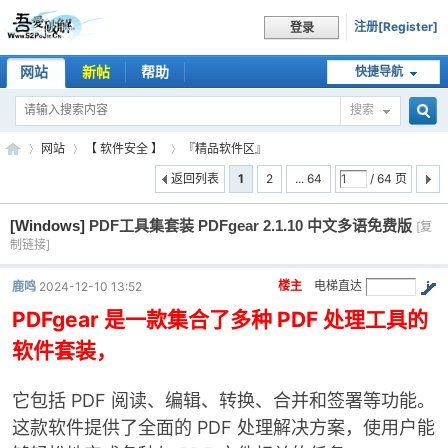
注册[Register]
登录
网站
新帖
帮助
快捷导航
搜索
搜
网站
【 软件安全 】
『精品软件区』
返回列表
1
2
... 64
/ 64 页
[Windows]
PDF工具集套装 PDFgear 2.1.10 中文多语免费版
索
[复
吾
»
›
›
制链接]
楼主
电梯直达
鹿鸣
2024-12-10 13:52
PDFgear 是一款集合了多种 PDF 处理工具的
软件套装，
它包括 PDF 阅读、编辑、转换、合并和签署等功能。
这款软件提供了全面的 PDF 处理解决方案，使用户能
爱