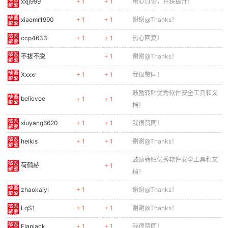
xxjj999
+ 1
+ 1
用心讨论，共获提升！
xiaomr1990
+ 1
+ 1
谢谢@Thanks！
ccp4633
+ 1
+ 1
热心回复！
不拔不脱
+ 1
谢谢@Thanks！
Xxxxr
+ 1
+ 1
我很赞同！
鼓励转贴优秀软件安全工具和文
believee
+ 1
+ 1
档！
xiuyang6620
+ 1
+ 1
我很赞同！
heikis
+ 1
+ 1
谢谢@Thanks！
鼓励转贴优秀软件安全工具和文
荷鹤赫
+ 1
档！
zhaokaiyi
+ 1
谢谢@Thanks！
LqS1
+ 1
+ 1
谢谢@Thanks！
Flapjack
+ 1
+ 1
我很赞同！