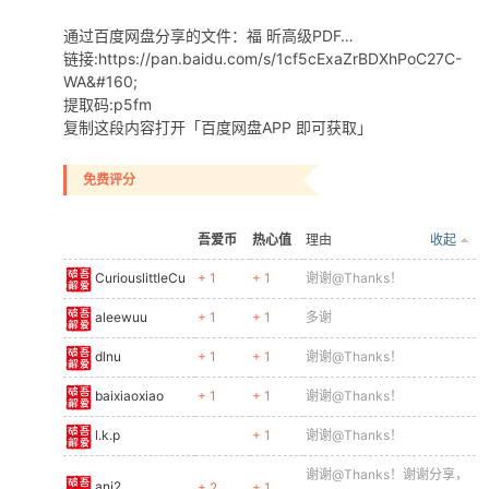
通过百度网盘分享的文件：福 昕高级PDF…
链接:https://pan.baidu.com/s/1cf5cExaZrBDXhPoC27C-
WA&#160;
提取码:p5fm
复制这段内容打开「百度网盘APP 即可获取」
免费评分
吾爱币
热心值
理由
收起
CuriouslittleCu
+ 1
+ 1
谢谢@Thanks！
aleewuu
+ 1
+ 1
多谢
dlnu
+ 1
+ 1
谢谢@Thanks！
baixiaoxiao
+ 1
+ 1
谢谢@Thanks！
l.k.p
+ 1
谢谢@Thanks！
谢谢@Thanks！谢谢分享，
ani2
+ 2
+ 1