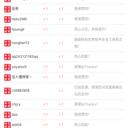
张男
+ 1
+ 1
我很赞同！
hello3981
+ 1
+ 1
我很赞同！
hjsongtl
+ 1
用心讨论，共获提升！
鼓励转贴优秀软件安全工具和文
hongtian12
+ 1
+ 1
档！
qq243121183qq
+ 1
热心回复！
yeyahui5
+ 1
+ 1
谢谢@Thanks！
没人懂得情丶
+ 1
+ 1
我很赞同！
已经处理，感谢您对吾爱破解论
ct4882908
+ 1
坛的支持！
chjzy
+ 1
+ 1
谢谢@Thanks！
bas
+ 1
+ 1
我很赞同！
will06
+ 1
+ 1
热心回复！