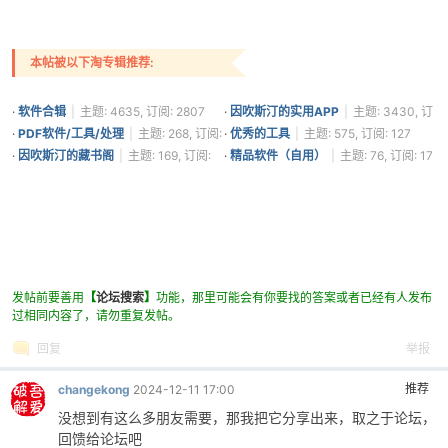
本帖被以下淘专辑推荐:
·
软件合辑
|
主题: 4635, 订阅: 2807
·
因吹斯汀的实用APP
|
主题: 3430, 订
阅: 1361
·
PDF软件/工具/处理
|
主题: 268, 订阅:
·
优秀的工具
|
主题: 575, 订阅: 127
314
·
因吹斯汀的藏书阁
|
主题: 169, 订阅:
·
精品软件（自用）
|
主题: 76, 订阅: 17
21
发帖前要善用
【
论坛搜索
】
功能，那里可能会有你要找的答案或者已经有人发布
过相同内容了，请勿重复发帖。
回复
举报
推荐
changekong
2024-12-11 17:00
没想到有这么多朋友需要，那我把它分享出来，取之于论坛，
回馈给论坛吧