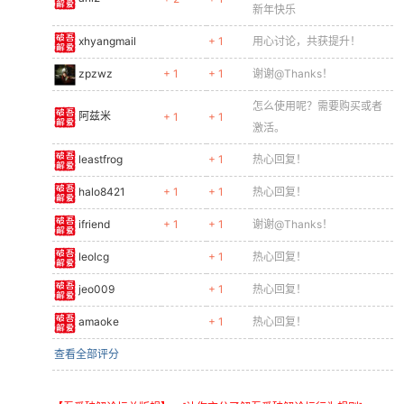
新年快乐
xhyangmail
+ 1
用心讨论，共获提升！
zpzwz
+ 1
+ 1
谢谢@Thanks！
怎么使用呢？需要购买或者
阿兹米
+ 1
+ 1
激活。
leastfrog
+ 1
热心回复！
halo8421
+ 1
+ 1
热心回复！
ifriend
+ 1
+ 1
谢谢@Thanks！
leolcg
+ 1
热心回复！
jeo009
+ 1
热心回复！
amaoke
+ 1
热心回复！
查看全部评分