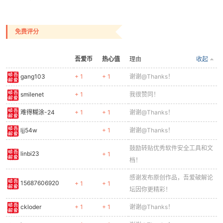
cn
免费评分
吾爱币
热心值
理由
收起
gang103
+ 1
+ 1
谢谢@Thanks！
smilenet
+ 1
我很赞同！
难得糊涂-24
+ 1
+ 1
谢谢@Thanks！
ljj54w
+ 1
谢谢@Thanks！
鼓励转贴优秀软件安全工具和文
linbi23
+ 1
档！
感谢发布原创作品，吾爱破解论
15687606920
+ 1
+ 1
坛因你更精彩！
ckloder
+ 1
+ 1
谢谢@Thanks！