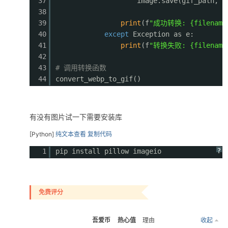
37
image.save(gif_path,
"
38
39
print
(f
"成功转换: {filename}
40
except
Exception as e:
41
print
(f
"转换失败: {filename
42
43
# 调用转换函数
44
convert_webp_to_gif()
有没有图片试一下需要安装库
[Python]
纯文本查看
复制代码
?
1
pip install pillow imageio
免费评分
吾爱币
热心值
理由
收起