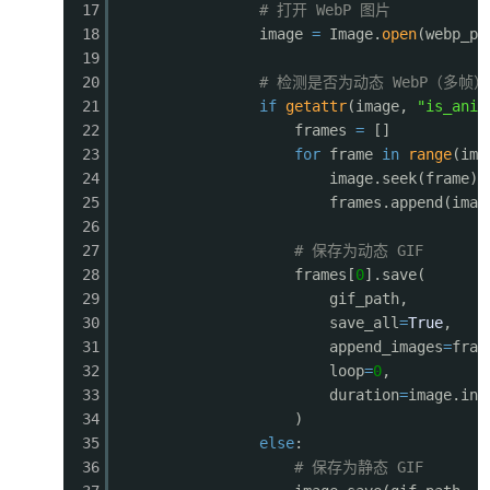
17
# 打开 WebP 图片
18
image
=
Image.
open
(webp_pa
19
20
# 检测是否为动态 WebP（多帧）
21
if
getattr
(image,
"is_anim
22
frames
=
[]
23
for
frame
in
range
(ima
24
image.seek(frame)
25
frames.append(imag
26
27
# 保存为动态 GIF
28
frames[
0
].save(
29
gif_path,
30
save_all
=
True
,
31
append_images
=
fram
32
loop
=
0
,
33
duration
=
image.inf
34
)
35
else
:
36
# 保存为静态 GIF