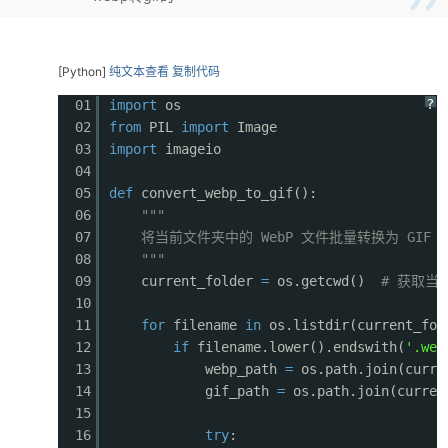
[Python]
纯文本查看
复制代码
?
01
import
os
02
from
PIL
import
Image
03
import
imageio
04
05
def
convert_webp_to_gif():
06
"""
07
将当前文件夹中的 WebP 文件批量转换为 GI
08
"""
09
current_folder
=
os.getcwd()
# 获取当
10
11
for
filename
in
os.listdir(current_fol
12
if
filename.lower().endswith(
'.web
13
webp_path
=
os.path.join(curre
14
gif_path
=
os.path.join(curren
15
16
try
: