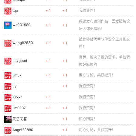
tqp
+ 1
+ 1
我很赞同！
感谢发布原创作品，吾爱破解论
ws001980
+ 1
+ 1
坛因你更精彩！
鼓励转贴优秀软件安全工具和文
wang82530
+ 1
+ 1
档！
真棒，解决了我的需求，单独转
Lsygood
+ 1
+ 1
换好麻烦的
ljm57
+ 1
+ 1
用心讨论，共获提升！
uyli
+ 1
我很赞同！
Xxxxr
+ 1
我很赞同！
llm0197
+ 1
+ 1
我很赞同！
失意问答
+ 1
热心回复！
Angel23880
+ 1
用心讨论，共获提升！