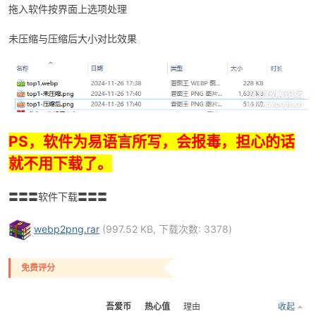
拖入软件按界面上选项处理
未压缩与压缩后大小对比效果
po
PS，软件为易语言所写，会报毒，担心的话
就不用下载了。
〓〓〓软件下载〓〓〓
jie.
webp2png.rar
(997.52 KB, 下载次数: 3378)
免费评分
吾爱币
热心值
理由
收起