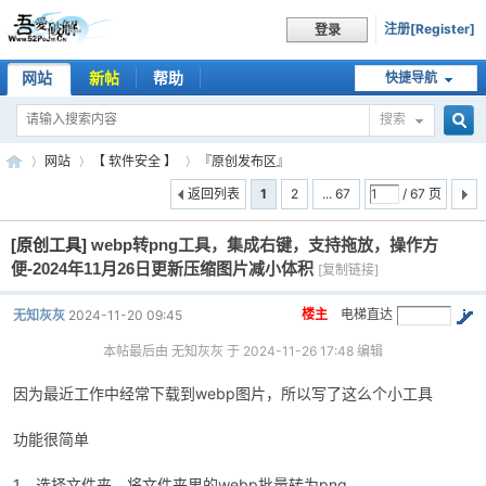
注册[Register]
登录
网站
新帖
帮助
快捷导航
搜索
搜
网站
【 软件安全 】
『原创发布区』
返回列表
1
2
... 67
/ 67 页
[原创工具]
webp转png工具，集成右键，支持拖放，操作方
索
吾
»
›
›
便-2024年11月26日更新压缩图片减小体积
[复制链接]
楼主
电梯直达
无知灰灰
2024-11-20 09:45
本帖最后由 无知灰灰 于 2024-11-26 17:48 编辑
因为最近工作中经常下载到webp图片，所以写了这么个小工具
功能很简单
爱
1、选择文件夹，将文件夹里的webp批量转为png