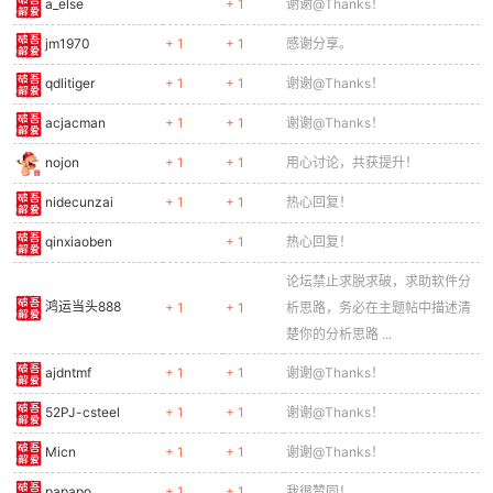
a_else
+ 1
谢谢@Thanks！
jm1970
+ 1
+ 1
感谢分享。
qdlitiger
+ 1
+ 1
谢谢@Thanks！
acjacman
+ 1
+ 1
谢谢@Thanks！
nojon
+ 1
+ 1
用心讨论，共获提升！
nidecunzai
+ 1
+ 1
热心回复！
qinxiaoben
+ 1
热心回复！
论坛禁止求脱求破，求助软件分
鸿运当头888
+ 1
+ 1
析思路，务必在主题帖中描述清
楚你的分析思路 ...
ajdntmf
+ 1
+ 1
谢谢@Thanks！
52PJ-csteel
+ 1
+ 1
谢谢@Thanks！
Micn
+ 1
+ 1
谢谢@Thanks！
papapo
+ 1
+ 1
我很赞同！