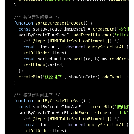
  }

/** 按创建时间倒序 */
function
sortByCreateTimeDesc
(
) {

const
 sortByCreateTimeDescEl = 
createBtn
(
`按创建
    sortByCreateTimeDescEl.
addEventListener
(
'click'
,
/** 
@type
 {
HTMLTableSectionElement[]
} */
const
 lines = [...
document
.
querySelectorAll
(
`
$
setDftOrder
(lines)

const
 sorted = lines.
sort
(
(
a, b
) =>
readCreate
sortLines
(sorted)

    })

createBtn
(
'还原排序'
, showBtnColor).
addEventListe
  }

/** 按创建时间正序 */
function
sortByCreateTimeAsc
(
) {

const
 sortByCreateTimeAscEl = 
createBtn
(
`按创建时
    sortByCreateTimeAscEl.
addEventListener
(
'click'
, 
/** 
@type
 {
HTMLTableSectionElement[]
} */
const
 lines = [...
document
.
querySelectorAll
(
`
$
setDftOrder
(lines)
