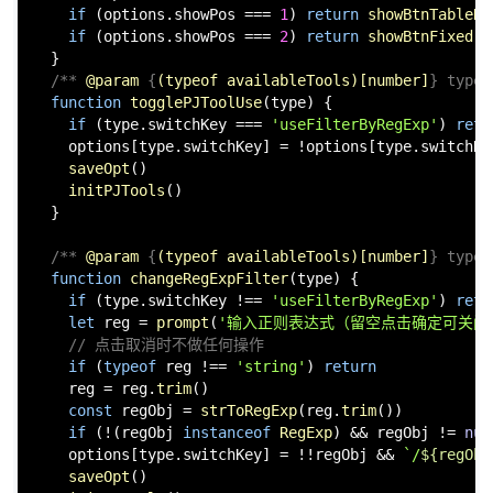
if
 (options.
showPos
 === 
1
) 
return
showBtnTableHe
if
 (options.
showPos
 === 
2
) 
return
showBtnFixed
()

  }

/** 
@param
 {
(typeof availableTools)[number]
} type 
function
togglePJToolUse
(
type
) {

if
 (type.
switchKey
 === 
'useFilterByRegExp'
) 
retu
    options[type.
switchKey
] = !options[type.
switchKe
saveOpt
()

initPJTools
()

  }

/** 
@param
 {
(typeof availableTools)[number]
} type 
function
changeRegExpFilter
(
type
) {

if
 (type.
switchKey
 !== 
'useFilterByRegExp'
) 
retu
let
 reg = 
prompt
(
'输入正则表达式（留空点击确定可关闭
// 点击取消时不做任何操作
if
 (
typeof
 reg !== 
'string'
) 
return
    reg = reg.
trim
()

const
 regObj = 
strToRegExp
(reg.
trim
())

if
 (!(regObj 
instanceof
RegExp
) && regObj != 
nul
    options[type.
switchKey
] = !!regObj && 
`/
${regObj
saveOpt
()
