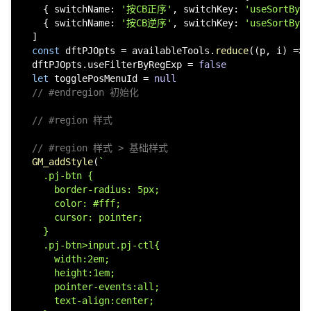
    { 
switchName
: 
'按CB正序'
, 
switchKey
: 
'useSortByCB
    { 
switchName
: 
'按CB逆序'
, 
switchKey
: 
'useSortByCB
  ]

const
 dftPJOpts = availableTools.
reduce
(
(
p, i
) =>
 
  dftPJOpts.
useFilterByRegExp
 = 
false
let
 togglePosMenuId = 
null
// #endregion 初始化
// #region 样式
// #region 样式 > 基础样式
GM_addStyle
(
`

    .pj-btn {

      border-radius: 5px;

      color: #fff;

      cursor: pointer;

    }

    .pj-btn>input.pj-ctl{

      width:2em;

      height:1em;

      pointer-events:all;

      text-align:center;
