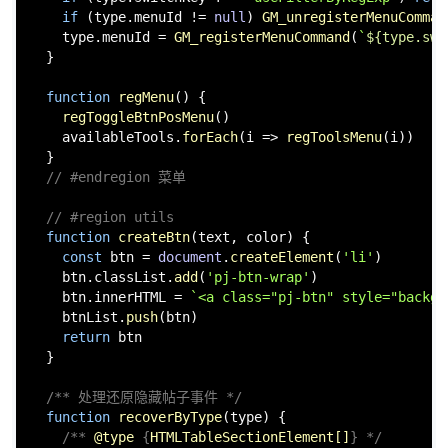
if
 (type.
menuId
 != 
null
) 
GM_unregisterMenuComman
    type.
menuId
 = 
GM_registerMenuCommand
(
`
${type.swi
  }

function
regMenu
(
) {

regToggleBtnPosMenu
()

    availableTools.
forEach
(
i
 =>
regToolsMenu
(i))

  }

// #endregion 菜单
// #region utils
function
createBtn
(
text, color
) {

const
 btn = 
document
.
createElement
(
'li'
)

    btn.
classList
.
add
(
'pj-btn-wrap'
)

    btn.
innerHTML
 = 
`<a class="pj-btn" style="backgr
    btnList.
push
(btn)

return
 btn

  }

/** 处理还原隐藏帖子事件 */
function
recoverByType
(
type
) {

/** 
@type
 {
HTMLTableSectionElement[]
} */