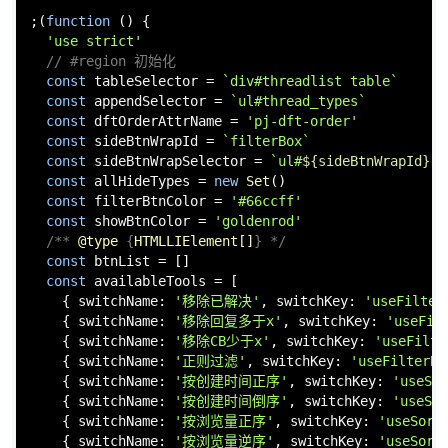
;(
function
 (
) {

'use strict'
// #region 初始化
const
 tableSelector = 
`div#threadlist table`
const
 appendSelector = 
`ul#thread_types`
const
 dftOrderAttrName = 
'pj-dft-order'
const
 sideBtnWrapId = 
`filterBox`
const
 sideBtnWrapSelector = 
`ul#
${sideBtnWrapId}
`
const
 allHideTypes = 
new
Set
()

const
 filterBtnColor = 
'#66ccff'
const
 showBtnColor = 
'goldenrod'
/** 
@type
 {
HTMLLIElement[]
} */
const
 btnList = []

const
 availableTools = [

    { 
switchName
: 
'移除已解决'
, 
switchKey
: 
'useFilter
    { 
switchName
: 
'移除回复多于x'
, 
switchKey
: 
'useFil
    { 
switchName
: 
'移除CB少于x'
, 
switchKey
: 
'useFilte
    { 
switchName
: 
'正则过滤'
, 
switchKey
: 
'useFilterBy
    { 
switchName
: 
'按创建时间正序'
, 
switchKey
: 
'useSor
    { 
switchName
: 
'按创建时间倒序'
, 
switchKey
: 
'useSor
    { 
switchName
: 
'按浏览量正序'
, 
switchKey
: 
'useSort
    { 
switchName
: 
'按浏览量逆序'
, 
switchKey
: 
'useSort