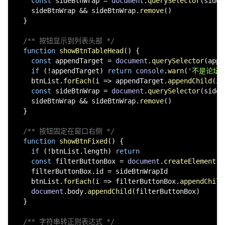
const
 sideBtnWrap = 
document
.
querySelector
(sideB
    sideBtnWrap && sideBtnWrap.
remove
()

  }

/** 按钮显示到列表头部 */
function
showBtnTableHead
(
) {

const
 appendTarget = 
document
.
querySelector
(appe
if
 (!appendTarget) 
return
console
.
warn
(
'不是论坛
    btnList.
forEach
(
i
 =>
 appendTarget.
appendChild
(i))
const
 sideBtnWrap = 
document
.
querySelector
(sideB
    sideBtnWrap && sideBtnWrap.
remove
()

  }

/** 按钮固定在窗口右侧 */
function
showBtnFixed
(
) {

if
 (!btnList.
length
) 
return
const
 filterButtonBox = 
document
.
createElement
(
'
    filterButtonBox.
id
 = sideBtnWrapId

    btnList.
forEach
(
i
 =>
 filterButtonBox.
appendChild
document
.
body
.
appendChild
(filterButtonBox)

  }

/** 字符串转正则表达式 */