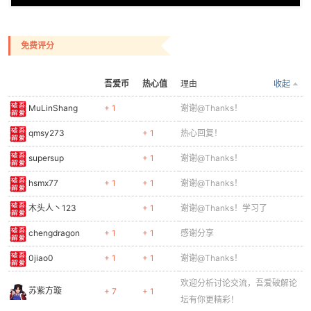
免费评分
吾爱币
热心值
理由
收起
MuLinShang
+ 1
谢谢@Thanks！
qmsy273
+ 1
热心回复！
supersup
+ 1
谢谢@Thanks！
hsmx77
+ 1
+ 1
谢谢@Thanks！
木头人丶123
+ 1
谢谢@Thanks！学习了
chengdragon
+ 1
+ 1
感谢分享
0jiao0
+ 1
+ 1
谢谢@Thanks！
欢迎分析讨论交流，吾爱破解论
苏紫方璇
+ 7
+ 1
坛有你更精彩！