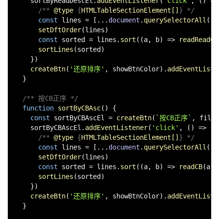
    sortByReadDescEl.
addEventListener
(
'click'
, 
() =>
/** 
@type
 {
HTMLTableSectionElement[]
} */
const
 lines = [...
document
.
querySelectorAll
(
`
$
setDftOrder
(lines)

const
 sorted = lines.
sort
(
(
a, b
) =>
readReadCo
sortLines
(sorted)

    })

createBtn
(
'还原排序'
, showBtnColor).
addEventListe
  }

/** 按CB正序 */
function
sortByCBAsc
(
) {

const
 sortByCBAscEl = 
createBtn
(
`按CB正序`
, filte
    sortByCBAscEl.
addEventListener
(
'click'
, 
() =>
 {

/** 
@type
 {
HTMLTableSectionElement[]
} */
const
 lines = [...
document
.
querySelectorAll
(
`
$
setDftOrder
(lines)

const
 sorted = lines.
sort
(
(
a, b
) =>
readCB
(a) 
sortLines
(sorted)

    })

createBtn
(
'还原排序'
, showBtnColor).
addEventListe
  }
