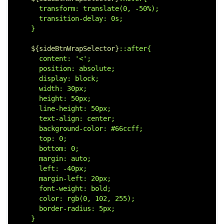
      transform: translate(0, -50%);

      transition-delay: 0s;

    }

${sideBtnWrapSelector}
::after{

      content: '<';

      position: absolute;

      display: block;

      width: 30px;

      height: 50px;

      line-height: 50px;

      text-align: center;

      background-color: #66ccff;

      top: 0;

      bottom: 0;

      margin: auto;

      left: -40px;

      margin-left: 20px;

      font-weight: bold;

      color: rgb(0, 102, 255);

      border-radius: 5px;

    }
