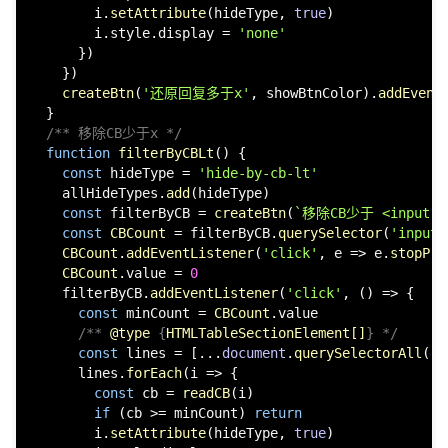
        i.
setAttribute
(hideType, 
true
)

        i.
style
.
display
 = 
'none'
      })

    })

createBtn
(
'还原回复多于x'
, showBtnColor).
addEvent
  }

/** 移除CB少于x */
function
filterByCBLt
(
) {

const
 hideType = 
'hide-by-cb-lt'
    allHideTypes.
add
(hideType)

const
 filterByCB = 
createBtn
(
`移除CB少于 <input cl
const
CBCount
 = filterByCB.
querySelector
(
'input'
CBCount
.
addEventListener
(
'click'
, 
e
 =>
 e.
stopPro
CBCount
.
value
 = 
0
    filterByCB.
addEventListener
(
'click'
, 
() =>
 {

const
 minCount = 
CBCount
.
value
/** 
@type
 {
HTMLTableSectionElement[]
} */
const
 lines = [...
document
.
querySelectorAll
(
`
$
      lines.
forEach
(
i
 =>
 {

const
 cb = 
readCB
(i)

if
 (cb >= minCount) 
return
        i.
setAttribute
(hideType, 
true
)
