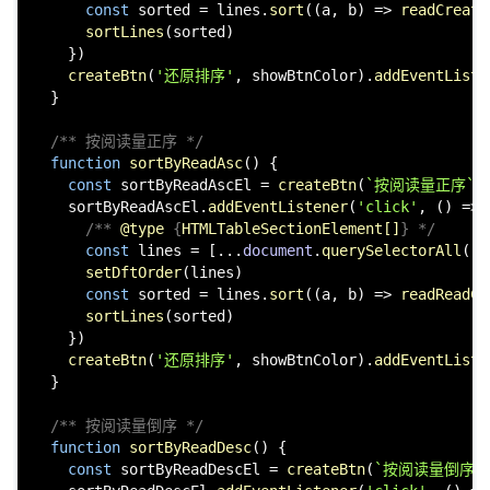
const
 sorted = lines.
sort
(
(
a, b
) =>
readCreate
sortLines
(sorted)

    })

createBtn
(
'还原排序'
, showBtnColor).
addEventListe
  }

/** 按阅读量正序 */
function
sortByReadAsc
(
) {

const
 sortByReadAscEl = 
createBtn
(
`按阅读量正序`
,
    sortByReadAscEl.
addEventListener
(
'click'
, 
() =>
 
/** 
@type
 {
HTMLTableSectionElement[]
} */
const
 lines = [...
document
.
querySelectorAll
(
`
$
setDftOrder
(lines)

const
 sorted = lines.
sort
(
(
a, b
) =>
readReadCo
sortLines
(sorted)

    })

createBtn
(
'还原排序'
, showBtnColor).
addEventListe
  }

/** 按阅读量倒序 */
function
sortByReadDesc
(
) {

const
 sortByReadDescEl = 
createBtn
(
`按阅读量倒序`