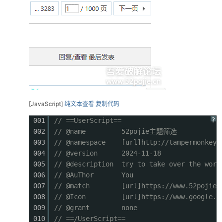
[JavaScript]
纯文本查看
复制代码
?
001
// ==UserScript==
002
// @name 52pojie主题筛选
003
// @namespace [url]http://tampermonkey.
004
// @version 2024-11-18
005
// @description try to take over the worl
006
// @AuThor You
007
// @match [url]https://www.52pojie.cn
008
// @Icon [url]https://www.google.com/s
009
// @grant none
010
// ==/UserScript==