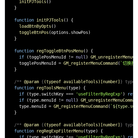
initPJTools
()

  }

function
initPJTools
(
) {

loadBtnByOpts
()

toggleBtnPos
(options.
showPos
)

  }

function
regToggleBtnPosMenu
(
) {

if
 (togglePosMenuId != 
null
) 
GM_unregisterMenuCo
    togglePosMenuId = 
GM_registerMenuCommand
(
`切换按
  }

/** 
@param
 {
(typeof availableTools)[number]
} type 
function
regToolsMenu
(
type
) {

if
 (type.
switchKey
 === 
'useFilterByRegExp'
) 
retu
if
 (type.
menuId
 != 
null
) 
GM_unregisterMenuComman
    type.
menuId
 = 
GM_registerMenuCommand
(
`
${type.swi
  }

/** 
@param
 {
(typeof availableTools)[number]
} type 
function
regRegExpFilterMenu
(
type
) {

if
 (type.
switchKey
 !== 
'useFilterByRegExp'
) 
retu