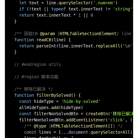
let
 text = line.
querySelector
(
'.num>em'
)

if
 (!text || 
typeof
 text.
innerText
 != 
'string'
 |
return
 text.
innerText
 * 
1
 || 
0
  }

/** 获取CB 
@param
 {
HTMLTableSectionElement
} line *
function
readCB
(
line
) {

return
parseInt
(line.
innerText
.
replaceAll
(
'\n'
, 
  }

// #endregion utils
// #region 脚本功能
/** 移除已解决 */
function
filterBySolved
(
) {

const
 hideType = 
'hide-by-solved'
    allHideTypes.
add
(hideType)

const
 filterNonSolvedBtn = 
createBtn
(
'移除已解决'
    filterNonSolvedBtn.
addEventListener
(
'click'
, 
() 
/** 
@type
 {
HTMLTableSectionElement[]
} */
const
 lines = [...
document
.
querySelectorAll
(
`
$