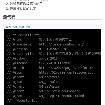
过滤回复数较高的帖子
还原被过滤的帖子
源代码
 复制代码
 隐藏代码
// ==UserScript==
// @name         52pojie主题筛选工具
// @namespace    http://tampermonkey.net/
// @version      0.0.1-b20250318
// @description  52pojie主题页面增强，可以对主题列表
// @author       wonder2018
// @license      CC-BY-4.0 license
// @match        https://www.52pojie.cn/forum*
// @icon         http://52pojie.cn/favicon.ico
// @grant        GM_addStyle
// @grant        GM_getValue
// @grant        GM_setValue
// @grant        GM_registerMenuCommand
// @grant        GM_unregisterMenuCommand
// ==/UserScript==