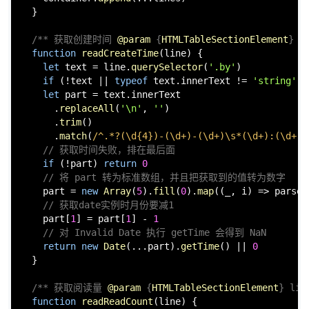
  }

/** 获取创建时间 
@param
 {
HTMLTableSectionElement
} l
function
readCreateTime
(
line
) {

let
 text = line.
querySelector
(
'.by'
)

if
 (!text || 
typeof
 text.
innerText
 != 
'string'
 |
let
 part = text.
innerText
      .
replaceAll
(
'\n'
, 
''
)

      .
trim
()

      .
match
(
/^.*?(\d{4})-(\d+)-(\d+)\s*(\d+):(\d+)$
// 获取时间失败，排在最后面
if
 (!part) 
return
0
// 将 part 转为标准数组，并且把获取到的值转为数字
    part = 
new
Array
(
5
).
fill
(
0
).
map
(
(
_, i
) =>
parseI
// 获取date实例时月份要减1
    part[
1
] = part[
1
] - 
1
// 对 Invalid Date 执行 getTime 会得到 NaN
return
new
Date
(...part).
getTime
() || 
0
  }

/** 获取阅读量 
@param
 {
HTMLTableSectionElement
} lin
function
readReadCount
(
line
) {
