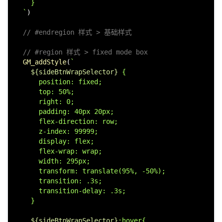
    }

  `
)

// #endregion 样式 > 基础样式
// #region 样式 > fixed mode box
GM_addStyle
(
`

${sideBtnWrapSelector}
 {

      position: fixed;

      top: 50%;

      right: 0;

      padding: 40px 20px;

      flex-direction: row;

      z-index: 99999;

      display: flex;

      flex-wrap: wrap;

      width: 295px;

      transform: translate(95%, -50%);

      transition: .3s;

      transition-delay: .3s;

    }

${sideBtnWrapSelector}
:hover{
