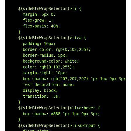
${sideBtnWrapSelector}
>li {

      margin: 5px 0;

      flex-grow: 1;

      flex-basis: 40%;

    }

${sideBtnWrapSelector}
>li>a {

      padding: 10px;

      border-color: rgb(0,102,255);

      border-radius: 5px;

      background-color: white;

      color: rgb(0,102,255);

      margin-right: 10px;

      box-shadow: rgb(207,207,207) 1px 1px 9px 3px;

      text-decoration: none;

      display: block;

      transition: .3s;

    }

${sideBtnWrapSelector}
>li>a:hover {

      box-shadow: #888 1px 1px 9px 3px;

    }

${sideBtnWrapSelector}
>li>a>input {
