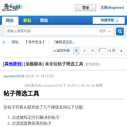
注册[Register]
登录
网站
新帖
帮助
快捷导航
搜索
搜
网站
【 软件安全 】
『编程语言区』
返回列表
1
2
5
/ 5 页
[
其他原创
]
[油猴脚本] 本论坛帖子筛选工具
索
[复制链接]
吾
»
›
›
wonder2018
2024-11-18 21:23
本帖最后由 wonder2018 于 2025-3-18 20:24 编辑
帖子筛选工具
在帖子列表头部添加了几个按钮支持以下功能：
过滤被标记为已解决的帖子
爱
过滤回复数较高的帖子