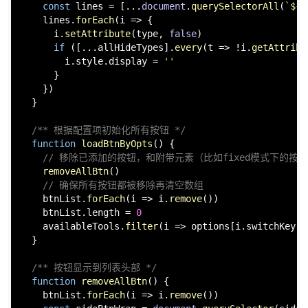
const
 lines = [...
document
.
querySelectorAll
(
`
${t
    lines.
forEach
(
i
 =>
 {

      i.
setAttribute
(type, 
false
)

if
 ([...allHideTypes].
every
(
t
 =>
 !i.
getAttribu
        i.
style
.
display
 = 
''
      }

    })

  }

/** 根据配置项初始化所有按钮 */
function
loadBtnByOpts
(
) {

// 移除已添加的按钮，和附带元素（比如fixed模式下的按
removeAllBtn
()

// 确保所有按钮都被移除再清空数组
    btnList.
forEach
(
i
 =>
 i.
remove
())

    btnList.
length
 = 
0
    availableTools.
filter
(
i
 =>
 options[i.
switchKey
])
  }

/** 按钮显示到列表头部 */
function
removeAllBtn
(
) {

    btnList.
forEach
(
i
 =>
 i.
remove
())
