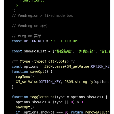
      float:right;

    }

  `
)

// #endregion > fixed mode box
// #endregion 样式
// #region 菜单
const
OPTION_KEY
 = 
'PJ_FILTER_OPT'
const
 showPosList = [
'移除按钮'
, 
'列表头部'
, 
'窗口右
/** 
@type
 {
typeof dftPJOpts
} */
const
 options = 
JSON
.
parse
(
GM_getValue
(
OPTION_KEY
,
function
saveOpt
(
) {

regMenu
()

GM_setValue
(
OPTION_KEY
, 
JSON
.
stringify
(options))

  }

function
toggleBtnPos
(
type = options.showPos
) {

    options.
showPos
 = (type || 
0
) % 
3
saveOpt
()

if
 (options.
showPos
 === 
0
) 
return
removeAllBtn
()
