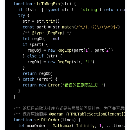
function
strToRegExp
(
str
) {

if
 (!str || 
typeof
 str !== 
'string'
) 
return
null
try
 {

      str = str.
trim
()

const
 part = str.
match
(
/^\/(.+?)\/(\w*)$/
)

/** 
@type
 {
RegExp
} */
let
 regObj = 
null
if
 (part) {

        regObj = 
new
RegExp
(part[
1
], part[
2
])

      } 
else
if
 (str) {

        regObj = 
new
RegExp
(str, 
'i'
)

      }

return
 regObj

    } 
catch
 (error) {

return
new
Error
(
'错误的正则表达式！'
)

    }

  }

/** 论坛目前默认排序方式是按照最新回复排序，为了兼容后续
/** 保存原始顺序 
@param
 {
HTMLTableSectionElement[]
}
function
setDftOrder
(
lines
) {

let
 maxOrder = 
Math
.
max
(-
Infinity
, 
1
, ...lines.
m