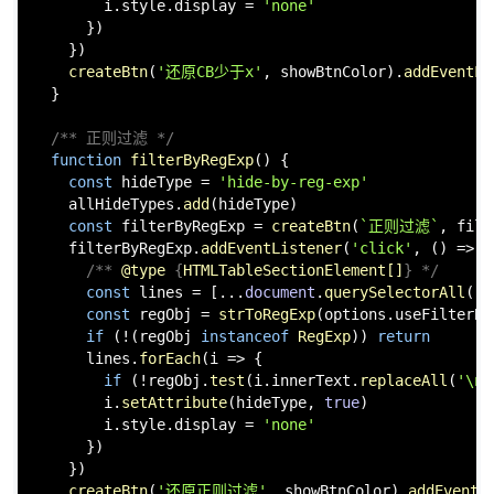
        i.
style
.
display
 = 
'none'
      })

    })

createBtn
(
'还原CB少于x'
, showBtnColor).
addEventLi
  }

/** 正则过滤 */
function
filterByRegExp
(
) {

const
 hideType = 
'hide-by-reg-exp'
    allHideTypes.
add
(hideType)

const
 filterByRegExp = 
createBtn
(
`正则过滤`
, filt
    filterByRegExp.
addEventListener
(
'click'
, 
() =>
 {

/** 
@type
 {
HTMLTableSectionElement[]
} */
const
 lines = [...
document
.
querySelectorAll
(
`
$
const
 regObj = 
strToRegExp
(options.
useFilterBy
if
 (!(regObj 
instanceof
RegExp
)) 
return
      lines.
forEach
(
i
 =>
 {

if
 (!regObj.
test
(i.
innerText
.
replaceAll
(
'\n'
        i.
setAttribute
(hideType, 
true
)

        i.
style
.
display
 = 
'none'
      })

    })

createBtn
(
'还原正则过滤'
, showBtnColor).
addEventL