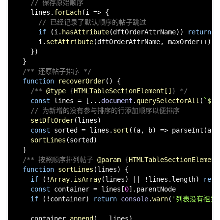
// 保存原始顺序
    lines.
forEach
(
i
 =>
 {

// 已经记录了默认顺序的帖子跳过
if
 (i.
hasAttribute
(dftOrderAttrName)) 
return
      i.
setAttribute
(dftOrderAttrName, maxOrder++)

    })

  }

/** 还原帖子排序 */
function
recoverOrder
(
) {

/** 
@type
 {
HTMLTableSectionElement[]
} */
const
 lines = [...
document
.
querySelectorAll
(
`
${t
// 为新增的没有参与排序的行添加顺序以便排序
setDftOrder
(lines)

const
 sorted = lines.
sort
(
(
a, b
) =>
parseInt
(a.
g
sortLines
(sorted)

  }

/** 按照顺序排列帖子 
@param
 {
HTMLTableSectionElement
function
sortLines
(
lines
) {

if
 (!
Array
.
isArray
(lines) || !lines.
length
) 
retu
const
 container = lines[
0
].
parentNode
if
 (!container) 
return
console
.
warn
(
'列表没有祖先
    container.
append
(...lines)
