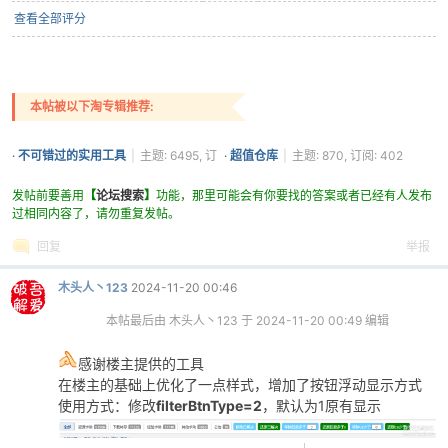
查看全部评分
本帖被以下淘专辑推荐:
·
不可错过的实用工具
|
主题: 6495, 订
·
超值仓库
|
主题: 870, 订阅: 402
阅: 3706
发帖前要善用
【
论坛搜索
】
功能，那里可能会有你要找的答案或者已经有人发布
过相同内容了，请勿重复发帖。
回复
举报
木头人丶123
2024-11-20 00:46
本帖最后由 木头人丶123 于 2024-11-20 00:49 编辑
感谢楼主提供的工具
在楼主的基础上优化了一点样式，增加了按钮浮动显示方式
使用方式：修改
filterBtnType=2
，默认为1原有显示