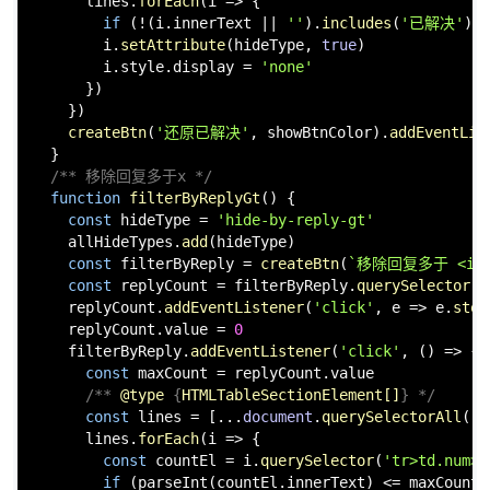
      lines.
forEach
(
i
 =>
 {

if
 (!(i.
innerText
 || 
''
).
includes
(
'已解决'
)) 
        i.
setAttribute
(hideType, 
true
)

        i.
style
.
display
 = 
'none'
      })

    })

createBtn
(
'还原已解决'
, showBtnColor).
addEventLis
  }

/** 移除回复多于x */
function
filterByReplyGt
(
) {

const
 hideType = 
'hide-by-reply-gt'
    allHideTypes.
add
(hideType)

const
 filterByReply = 
createBtn
(
`移除回复多于 <input
const
 replyCount = filterByReply.
querySelector
(
'
    replyCount.
addEventListener
(
'click'
, 
e
 =>
 e.
stop
    replyCount.
value
 = 
0
    filterByReply.
addEventListener
(
'click'
, 
() =>
 {

const
 maxCount = replyCount.
value
/** 
@type
 {
HTMLTableSectionElement[]
} */
const
 lines = [...
document
.
querySelectorAll
(
`
$
      lines.
forEach
(
i
 =>
 {

const
 countEl = i.
querySelector
(
'tr>td.num>.
if
 (
parseInt
(countEl.
innerText
) <= maxCount)