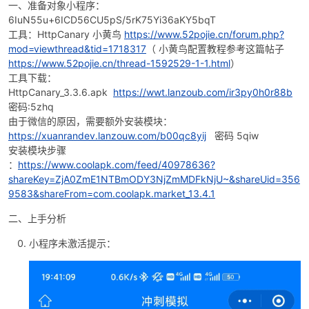
一、准备对象小程序：
6IuN55u+6ICD56CU5pS/5rK75Yi36aKY5bqT
工具：HttpCanary 小黄鸟
https://www.52pojie.cn/forum.php?
mod=viewthread&tid=1718317
（ 小黄鸟配置教程参考这篇帖子
https://www.52pojie.cn/thread-1592529-1-1.html
）
工具下载：
HttpCanary_3.3.6.apk
https://wwt.lanzoub.com/ir3py0h0r88b
密码:5zhq
由于微信的原因，需要额外安装模块：
破
https://xuanrandev.lanzouw.com/b00qc8yij
密码 5qiw
安装模块步骤
：
https://www.coolapk.com/feed/40978636?
shareKey=ZjA0ZmE1NTBmODY3NjZmMDFkNjU~&shareUid=356
9583&shareFrom=com.coolapk.market_13.4.1
二、上手分析
小程序未激活提示：
解