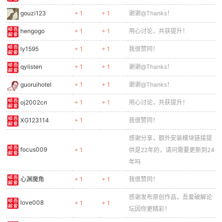
gouzi123
+ 1
+ 1
谢谢@Thanks！
hengogo
+ 1
+ 1
用心讨论，共获提升！
ly1595
+ 1
+ 1
我很赞同！
qylisten
+ 1
+ 1
谢谢@Thanks！
guoruihotel
+ 1
+ 1
谢谢@Thanks！
oj2002cn
+ 1
+ 1
用心讨论，共获提升！
XG123114
+ 1
我很赞同！
感谢分享，额外安装模块链接提
focus009
+ 1
供是22年的，请问需要更新到24
年吗
心渊魔角
+ 1
+ 1
我很赞同！
感谢发布原创作品，吾爱破解论
love008
+ 1
+ 1
坛因你更精彩！