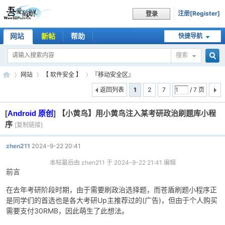
注册[Register]
登录
网站
新帖
帮助
快捷导航
搜索
搜
网站
【 软件安全 】
『移动安全区』
返回列表
1
2
7
/ 7 页
[
Android 原创
]
【小黄鸟】用小黄鸟注入某考研政治刷题库小程
索
吾
»
›
›
序
[复制链接]
zhen211
2024-9-22 20:41
本帖最后由 zhen211 于 2024-9-22 21:41 编辑
前言
在去年考研阶段时期，由于需要刷政治选择题，而苍盾刷题小程序正
是同学们的首选也是各大考研Up主推荐过的(广告)，但由于个人购买
需要支付30RMB，因此萌生了此想法。
爱