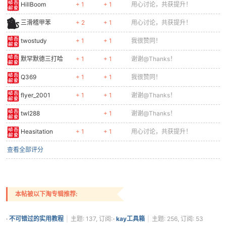
HillBoom
+ 1
+ 1
用心讨论，共获提升！
三滑稽甲苯
+ 2
+ 1
用心讨论，共获提升！
twostudy
+ 1
+ 1
我很赞同！
默罕默德三打哈
+ 1
+ 1
谢谢@Thanks！
Q369
+ 1
+ 1
我很赞同！
flyer_2001
+ 1
+ 1
谢谢@Thanks！
twl288
+ 1
谢谢@Thanks！
Heasitation
+ 1
+ 1
用心讨论，共获提升！
查看全部评分
本帖被以下淘专辑推荐:
·
不可错过的实用教程
|
主题: 137, 订阅:
·
kay工具箱
|
主题: 256, 订阅: 53